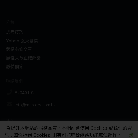
分類
思考技巧
Yahoo 玄來愛情
愛情必修文章
感性文章正確解讀
感情個案
聯絡我們
82040102
info@masters.com.hk
社交
為提升本網站的服務品質，本網站會使用 Cookies 記錄你的資
訊；如你拒絕 Cookies, 則有可能導致網站功能無法運作。
設