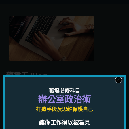
龍震天 Blog
男女愛情心理學，溝通技巧，潛意識改思改運，紫微斗數
職場必修科目
及八字分析，風水，玄學，遊記，題材包羅萬有，有如你
辦公室政治術
人生知識寶庫；只要你肯不停看，你的知識就會不斷增
打造手段及思維保護自己
長，能夠讓你解決任何問題，加强思考力。
讓你工作得以被看見