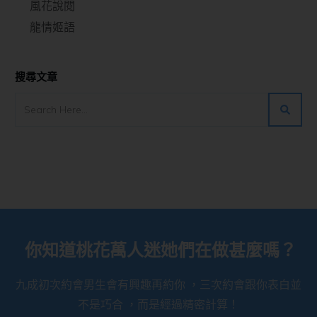
風花說閱
龍情姬語
搜尋文章
你知道桃花萬人迷她們在做甚麼嗎？
九成初次約會男生會有興趣再約你 ，三次約會跟你表白並
不是巧合 ，而是經過精密計算！