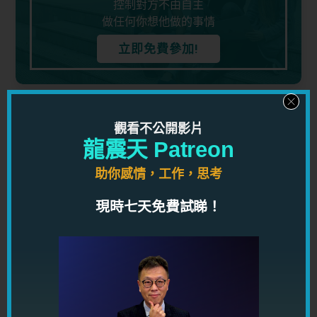
控制對方不由自主
做任何你想他做的事情
立即免費參加!
五天看穿男人心
觀看不公開影片
龍震天 Patreon
了解男人心理，知道男人想法，對你的感情有莫大益
處！
助你感情，工作，思考
立即免費參加!
現時七天免費試睇！
TAGS