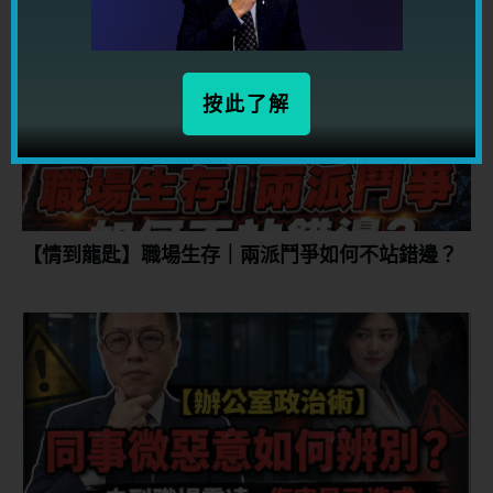
你可能會喜歡...
按此了解
【情到龍匙】職場生存｜兩派鬥爭如何不站錯邊？