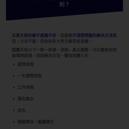
利？
其實
大部份都不是運不好
，而是
你不清楚問題的解決方法而
已
；方法不通，任你有多大努力都沒有用處。
龍震天有以下一對一命理，咨詢，風水服務，可以幫助你突
破現時困境，找到解決方法，幫你改變人生：
感情咨詢
一生運程詳批
工作咨詢
陽宅風水
改名
婚嫁擇日，搬遷擇日