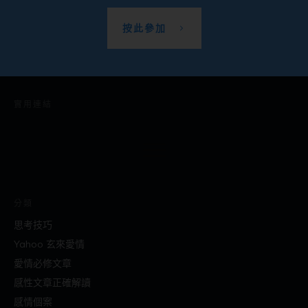
按此參加
實用連結
分類
思考技巧
Yahoo 玄來愛情
愛情必修文章
感性文章正確解讀
感情個案