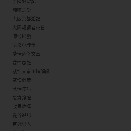
吉隆坡遊記
咖啡之愛
大阪京都遊記
太陽報讀者來信
師傅睇戲
快樂心理學
愛情必修文章
愛情思維
感性文章正確解讀
感情個案
感情技巧
投資錢途
改思改運
曼谷遊記
有錢男人