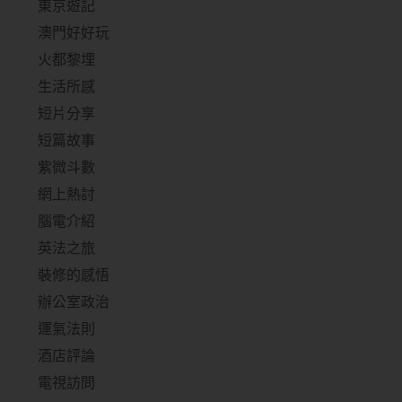
東京遊記
澳門好好玩
火都黎埋
生活所感
短片分享
短篇故事
紫微斗數
網上熱討
腦電介紹
英法之旅
裝修的感悟
辦公室政治
運氣法則
酒店評論
電視訪問