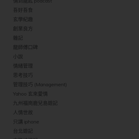
情到龍匙 podcast
吾好吾食
玄學紀趣
創業良方
雜記
龍師傅口碑
小說
情緒管理
思考技巧
管理技巧 (Management)
Yahoo 玄來愛情
九州福崗鹿兒島遊記
人情世故
只講 iphone
台北遊記