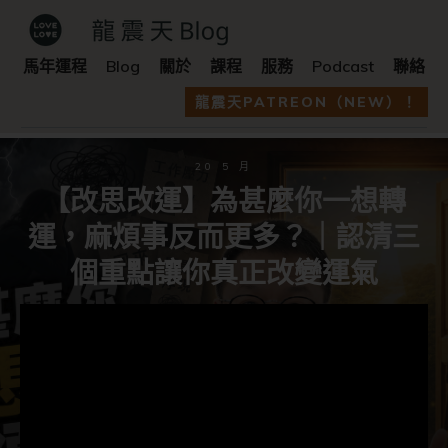
馬年運程
Blog
關於
課程
服務
Podcast
聯絡
龍震天PATREON（NEW）！
20 5 月
【改思改運】為甚麼你一想轉
運，麻煩事反而更多？｜認清三
個重點讓你真正改變運氣