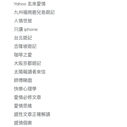
Yahoo 玄來愛情
九州福崗鹿兒島遊記
人情世故
只講 iphone
台北遊記
吉隆坡遊記
咖啡之愛
大阪京都遊記
太陽報讀者來信
師傅睇戲
快樂心理學
愛情必修文章
愛情思維
感性文章正確解讀
感情個案