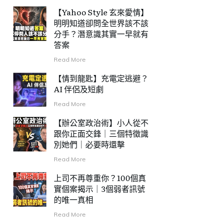
【Yahoo Style 玄來愛情】
明明知道卻問全世界該不該
分手？潛意識其實一早就有
答案
Read More
【情到龍匙】充電定逃避？
AI 伴侶及短劇
Read More
【辦公室政治術】小人從不
跟你正面交鋒｜三個特徵識
別她們｜必要時還擊
Read More
上司不再尊重你？100個真
實個案揭示｜3個弱者訊號
的唯一真相
Read More