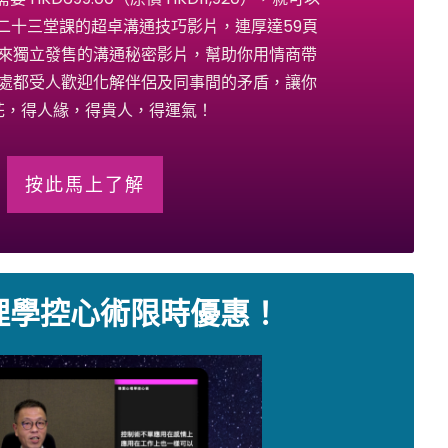
二十三堂課的超卓溝通技巧影片，連厚達59頁
來獨立發售的溝通秘密影片，幫助你用情商帶
處都受人歡迎化解伴侶及同事間的矛盾，讓你
花，得人緣，得貴人，得運氣！
按此馬上了解
理學控心術限時優惠！