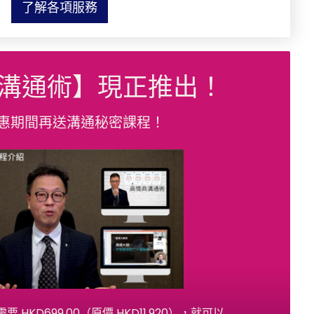
了解各項服務
溝通術】現正推出！
惠期間再送溝通秘密課程！
HKD699.00（原價 HKD11,920），就可以