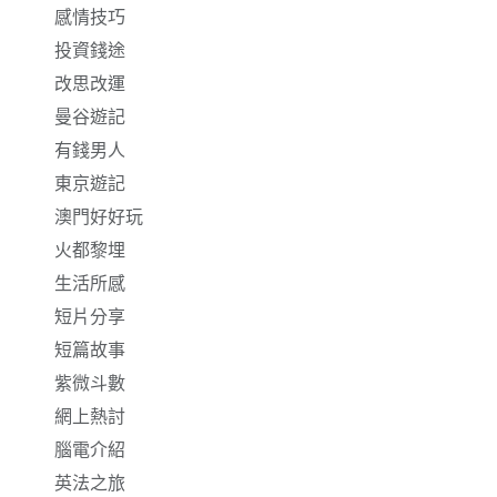
感情技巧
投資錢途
改思改運
曼谷遊記
有錢男人
東京遊記
澳門好好玩
火都黎埋
生活所感
短片分享
短篇故事
紫微斗數
網上熱討
腦電介紹
英法之旅