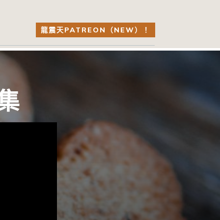
龍震天PATREON（NEW）！
集