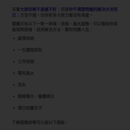
其實
大部份都不是運不好
，而是
你不清楚問題的解決方法而
已
；方法不通，任你有多大努力都沒有用處。
龍震天有以下一對一命理，咨詢，風水服務，可以幫助你突
破現時困境，找到解決方法，幫你改變人生：
感情咨詢
一生運程詳批
工作咨詢
陽宅風水
改名
婚嫁擇日，搬遷擇日
擇日剖腹生子
了解服務詳情可以按以下連結：