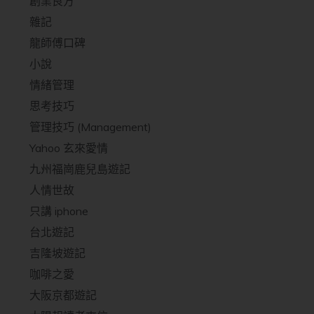
創業良方
雜記
龍師傅口碑
小說
情緒管理
思考技巧
管理技巧 (Management)
Yahoo 玄來愛情
九州福崗鹿兒島遊記
人情世故
只講 iphone
台北遊記
吉隆坡遊記
咖啡之愛
大阪京都遊記