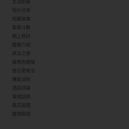
生活所感
短片分享
短篇故事
紫微斗數
網上熱討
腦電介紹
英法之旅
裝修的感悟
辦公室政治
運氣法則
酒店評論
電視訪問
風花說閱
龍情姬語