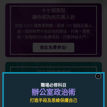
十七個重點
讓你成為桃花萬人迷
綜合 6,500 個真實個案，超過 100 個桃花萬人
迷，找到她們不告訴你的想法，行為，潛規
則，你現時可以免費得到，打開神秘大門！
按此免費參加!
四天戀愛溝通術
了解男女心理學，用潛意識溝通
職場必修科目
控制對方不由自主
辦公室政治術
做任何你想他做的事情
打造手段及思維保護自己
立即免費參加!