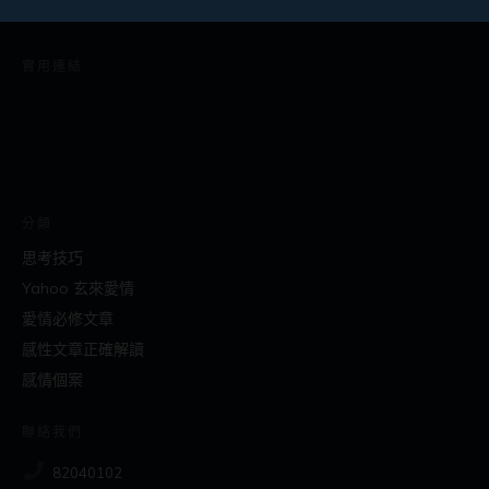
實用連結
分類
思考技巧
Yahoo 玄來愛情
愛情必修文章
感性文章正確解讀
感情個案
聯絡我們
82040102