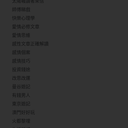
太陽報讀者來信
師傅睇戲
快樂心理學
愛情必修文章
愛情思維
感性文章正確解讀
感情個案
感情技巧
投資錢途
改思改運
曼谷遊記
有錢男人
東京遊記
澳門好好玩
火都黎埋