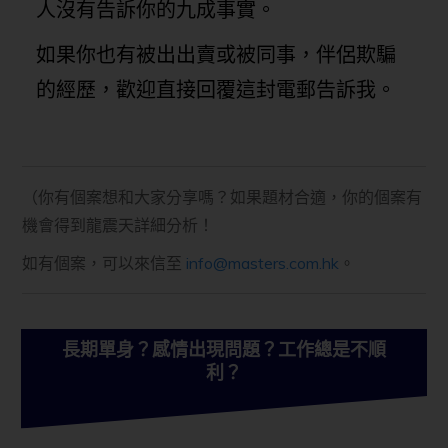
人沒有告訴你的九成事實。
如果你也有被出出賣或被同事，伴侶欺騙
的經歷，歡迎直接回覆這封電郵告訴我。
（你有個案想和大家分享嗎？如果題材合適，你的個案有
機會得到龍震天詳細分析！
如有個案，可以來信至
info@masters.com.hk
。
長期單身？感情出現問題？工作總是不順
利？