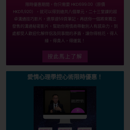
限時優惠期間，你只需要 HKD699.00（原價
HKD11,920），就可以得到總共八個單元，二十三堂課的超
卓溝通技巧影片，連厚達59頁筆記，再送你一個將來獨立
發售的溝通秘密影片，幫助你用情商帶動別人有感染力，到
處都受人歡迎化解伴侶及同事間的矛盾，讓你得桃花，得人
緣，得貴人，得運氣！
按此馬上了解
愛情心理學控心術限時優惠！