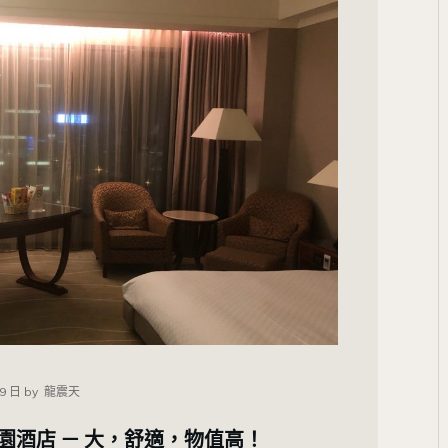
19 日
by
龍震天
花園酒店 － 大，舒適，物值高！