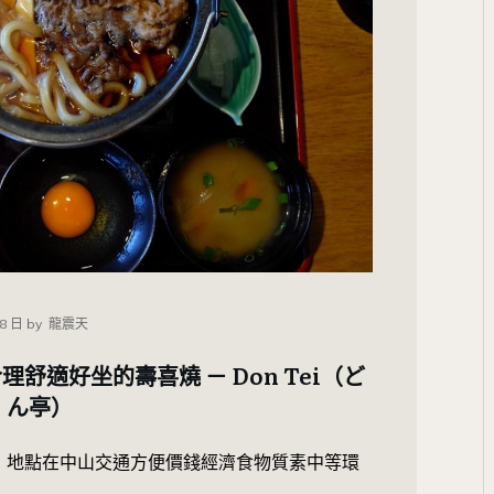
08 日
by
龍震天
舒適好坐的壽喜燒 － Don Tei（ど
ん亭）
：地點在中山交通方便價錢經濟食物質素中等環