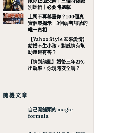
跟你正面交鋒｜三個特徵識
別她們｜必要時還擊
上司不再尊重你？100個真
實個案揭示｜3個弱者訊號的
唯一真相
【Yahoo Style 玄來愛情】
結婚不生小孩，對感情有幫
助還是有害？
【情到龍匙】婚後三年21%
出軌率，你現時安全嗎？
隨機文章
自己開舖頭的 magic
formula