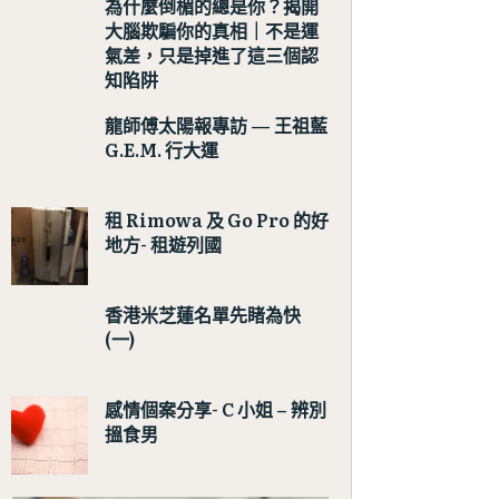
為什麼倒楣的總是你？揭開
大腦欺騙你的真相｜不是運
氣差，只是掉進了這三個認
知陷阱
龍師傅太陽報專訪 — 王祖藍
G.E.M. 行大運
租 Rimowa 及 Go Pro 的好
地方- 租遊列國
香港米芝蓮名單先睹為快
(一)
感情個案分享- C 小姐 – 辨別
搵食男