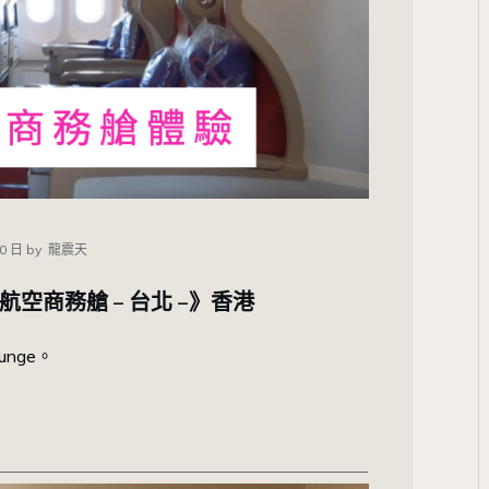
10 日
by
龍震天
空商務艙 – 台北 –》香港
unge。