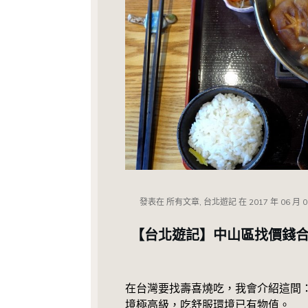
發表在
所有文章, 台北遊記
在
2017 年 06 月 
【台北遊記】中山區找價錢合理
在台灣要找壽喜燒吃，我會介紹這間
境極高級，吃舒服環境已有物值。