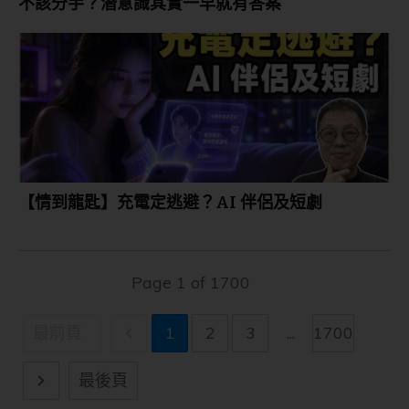
不該分手？潛意識其實一早就有答案
【情到龍匙】充電定逃避？AI 伴侶及短劇
Page
1
of
1700
最前頁
1
2
3
...
1700
最後頁