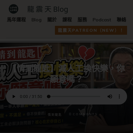
馬年運程
Blog
關於
課程
服務
Podcast
聯絡
龍震天PATREON（NEW）！
3 7 月
【情到龍匙】減人工換快樂，你
願意嗎？
0
COMMENTS
情到龍匙