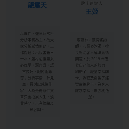
龍震天
牌卡創辦人
王姬
以理性，邏輯及常析
分析事實為主，為大
塔羅師，感情咨詢
家分析感情問題，工
師，心靈咨詢師，擅
作問題；出版書籍三
長幫助客人解決感情
十本，題材包括男女
問題，於 2019 年憑
心理學，潛意識，語
著自己個人的毅力，
言技巧，記憶術等
創辦了「經營幸福牌
等；分析事情一針見
卡」課程及創製了經
血，最討厭感性作
營幸福牌卡，為客人
家，因為覺得感性文
謀求幸福，增强桃花
章只會拖累人生，浪
運。
費時間，只有情緒及
形容詞。