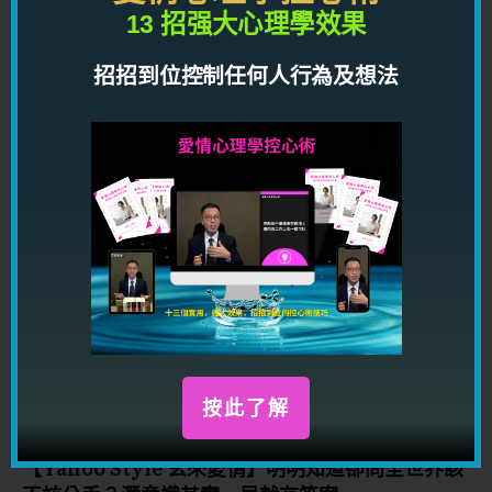
13 招强大心理學效果
Listen on
Google Podcasts
招招到位控制任何人行為及想法
TAGS
你可能也喜歡...
按此了解
【Yahoo Style 玄來愛情】明明知道卻問全世界該