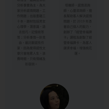
分析事實為主，為大
塔羅師，感情咨詢
家分析感情問題，工
師，心靈咨詢師，擅
作問題；出版書籍三
長幫助客人解決感情
十本，題材包括男女
問題，於 2019 年憑
心理學，潛意識，語
著自己個人的毅力，
言技巧，記憶術等
創辦了「經營幸福牌
等；分析事情一針見
卡」課程及創製了經
血，最討厭感性作
營幸福牌卡，為客人
家，因為覺得感性文
謀求幸福，增强桃花
章只會拖累人生，浪
運。
費時間，只有情緒及
形容詞。