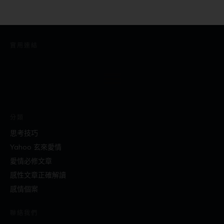
實用連結
分類
思考技巧
Yahoo 玄來愛情
愛情必修文章
感性文章正確解讀
感情個案
聯絡我們