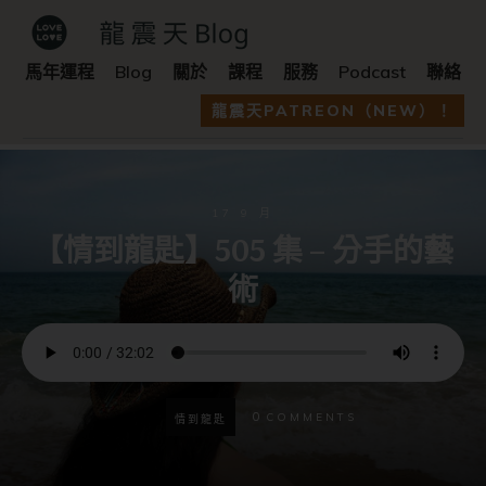
馬年運程
Blog
關於
課程
服務
Podcast
聯絡
龍震天PATREON（NEW）！
17 9 月
【情到龍匙】505 集 – 分手的藝
術
0
COMMENTS
情到龍匙