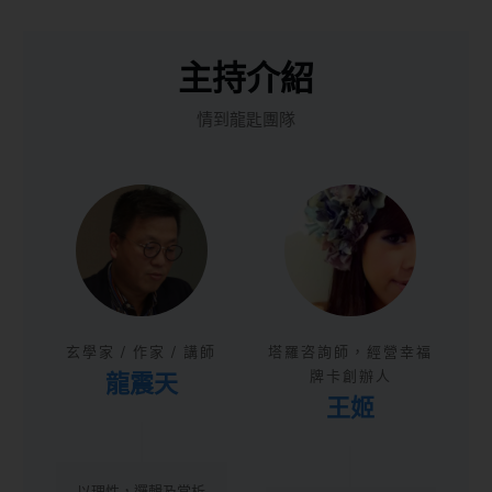
主持介紹
情到龍匙團隊
玄學家 / 作家 / 講師
塔羅咨詢師，經營幸福
龍震天
牌卡創辦人
王姬
以理性，邏輯及常析