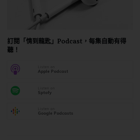
訂閱「情到龍匙」Podcast，每集自動有得
聽！
Listen on
Apple Podcast
Listen on
Sptofy
Listen on
Google Podcasts