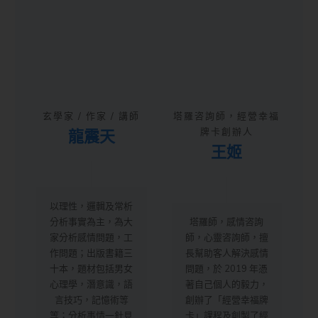
玄學家 / 作家 / 講師
塔羅咨詢師，經營幸福
龍震天
牌卡創辦人
王姬
以理性，邏輯及常析
分析事實為主，為大
塔羅師，感情咨詢
家分析感情問題，工
師，心靈咨詢師，擅
作問題；出版書籍三
長幫助客人解決感情
十本，題材包括男女
問題，於 2019 年憑
心理學，潛意識，語
著自己個人的毅力，
言技巧，記憶術等
創辦了「經營幸福牌
等；分析事情一針見
卡」課程及創製了經