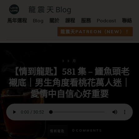
馬年運程
Blog
關於
課程
服務
Podcast
聯絡
龍震天PATREON（NEW）！
3 3 月
【情到龍匙】581 集 – 鱷魚頭老
襯底｜男生角度看桃花萬人迷｜
愛情中自信心好重要
0
COMMENTS
情到龍匙