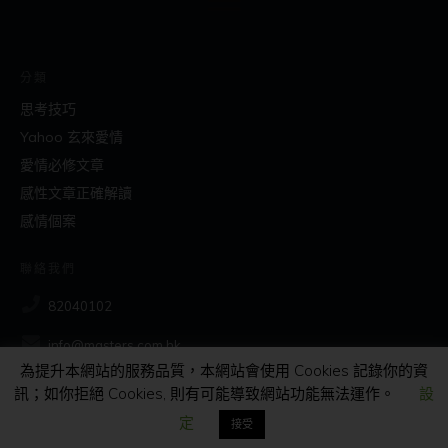
分類
思考技巧
Yahoo 玄來愛情
愛情必修文章
感性文章正確解讀
感情個案
聯絡我們
82040102
info@masters.com.hk
為提升本網站的服務品質，本網站會使用 Cookies 記錄你的資
訊；如你拒絕 Cookies, 則有可能導致網站功能無法運作。
設
社交
定
接受