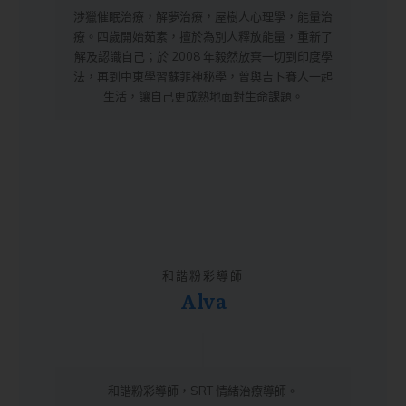
涉獵催眠治療，解夢治療，屋樹人心理學，能量治
療。四歲開始茹素，擅於為別人釋放能量，重新了
解及認識自己；於 2008 年毅然放棄一切到印度學
法，再到中東學習蘇菲神秘學，曾與吉卜賽人一起
生活，讓自己更成熟地面對生命課題。
和諧粉彩導師
Alva
和諧粉彩導師，SRT 情緒治療導師。