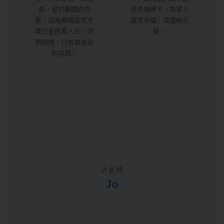
血，最討厭感性作
營幸福牌卡，為客人
家，因為覺得感性文
謀求幸福，增强桃花
章只會拖累人生，浪
運。
費時間，只有情緒及
形容詞。
占星師
Jo