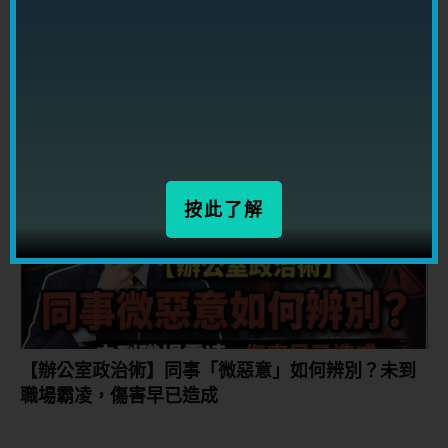
【情到龍匙】職場生存｜兩派鬥爭如何不站錯邊？
按此了解
【辦公室政治術】同事「微惡意」如何辨別？未到
職場霸凌，傷害早已造成