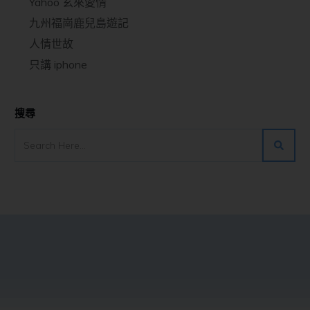
Yahoo 玄來愛情
九州福崗鹿兒島遊記
人情世故
只講 iphone
搜尋