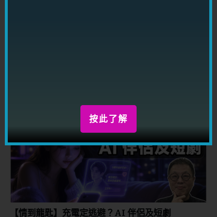
【Yahoo Style 玄來愛情】明明知道卻問全世界該
不該分手？潛意識其實一早就有答案
按此了解
【情到龍匙】充電定逃避？AI 伴侶及短劇