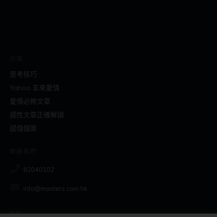
分類
思考技巧
Yahoo 玄來愛情
愛情必修文章
感性文章正確解讀
感情個案
聯絡我們
82040102
info@masters.com.hk
社交