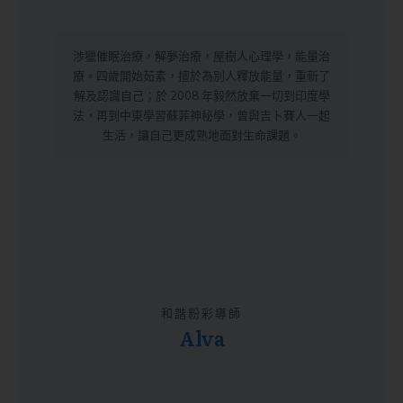
涉獵催眠治療，解夢治療，屋樹人心理學，能量治
療。四歲開始茹素，擅於為別人釋放能量，重新了
解及認識自己；於 2008 年毅然放棄一切到印度學
法，再到中東學習蘇菲神秘學，曾與吉卜賽人一起
生活，讓自己更成熟地面對生命課題。
和諧粉彩導師
Alva