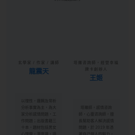
玄學家 / 作家 / 講師
塔羅咨詢師，經營幸福
龍震天
牌卡創辦人
王姬
以理性，邏輯及常析
分析事實為主，為大
塔羅師，感情咨詢
家分析感情問題，工
師，心靈咨詢師，擅
作問題；出版書籍三
長幫助客人解決感情
十本，題材包括男女
問題，於 2019 年憑
心理學，潛意識，語
著自己個人的毅力，