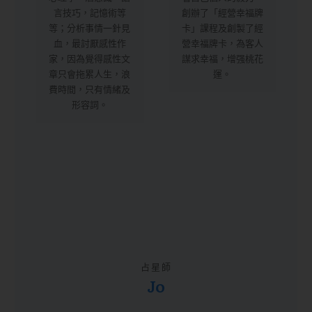
言技巧，記憶術等
創辦了「經營幸福牌
等；分析事情一針見
卡」課程及創製了經
血，最討厭感性作
營幸福牌卡，為客人
家，因為覺得感性文
謀求幸福，增强桃花
章只會拖累人生，浪
運。
費時間，只有情緒及
形容詞。
占星師
Jo