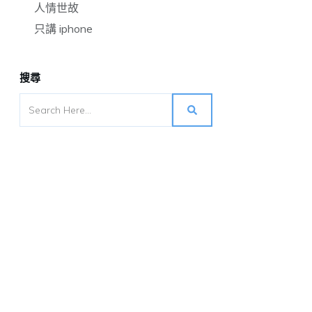
人情世故
只講 iphone
搜尋