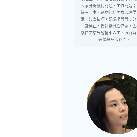
大家分析感情問題，工作問題；
籍三十本，題材包括男女心理學
識，語言技巧，記憶術等等；分
一針見血，最討厭感性作家，因
感性文章只會拖累人生，浪費時
有情緒及形容詞。