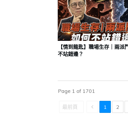
【情到龍匙】職場生存｜兩派
不站錯邊？
Page
1
of
1701
最前頁
1
2