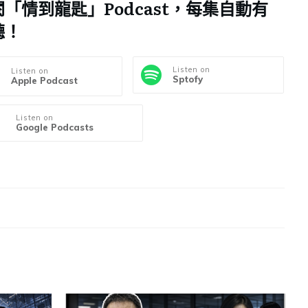
「情到龍匙」Podcast，每集自動有
聽！
Listen on
Listen on
Sptofy
Apple Podcast
Listen on
Google Podcasts