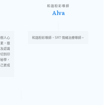
和諧粉彩導師
Alva
屋樹人心
和諧粉彩導師，SRT 情緒治療導師。
茹素，擅
解及認識
一切到印
神秘學，
自己更成