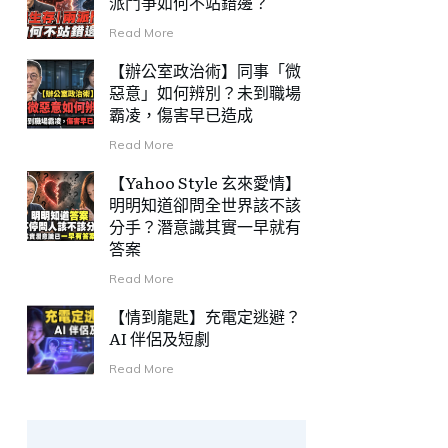
派鬥爭如何不站錯邊？
Read More
【辦公室政治術】同事「微
惡意」如何辨別？未到職場
霸凌，傷害早已造成
Read More
【Yahoo Style 玄來愛情】
明明知道卻問全世界該不該
分手？潛意識其實一早就有
答案
Read More
【情到龍匙】充電定逃避？
AI 伴侶及短劇
Read More