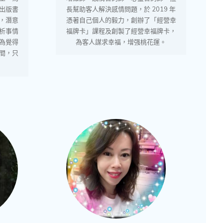
出版書
長幫助客人解決感情問題，於 2019 年
，潛意
憑著自己個人的毅力，創辦了「經營幸
析事情
福牌卡」課程及創製了經營幸福牌卡，
為覺得
為客人謀求幸福，增强桃花運。
間，只