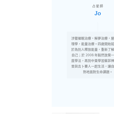
占星師
Jo
涉獵催眠治療，解夢治療，
理學，能量治療。四歲開始
於為別人釋放能量，重新了
自己；於 2008 年毅然放棄
度學法，再到中東學習蘇菲
曾與吉卜賽人一起生活，讓
熟地面對生命課題。