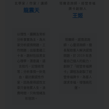
玄學家 / 作家 / 講師
塔羅咨詢師，經營幸福
龍震天
牌卡創辦人
王姬
以理性，邏輯及常析
分析事實為主，為大
塔羅師，感情咨詢
家分析感情問題，工
師，心靈咨詢師，擅
作問題；出版書籍三
長幫助客人解決感情
十本，題材包括男女
問題，於 2019 年憑
心理學，潛意識，語
著自己個人的毅力，
言技巧，記憶術等
創辦了「經營幸福牌
等；分析事情一針見
卡」課程及創製了經
血，最討厭感性作
營幸福牌卡，為客人
家，因為覺得感性文
謀求幸福，增强桃花
章只會拖累人生，浪
運。
費時間，只有情緒及
形容詞。