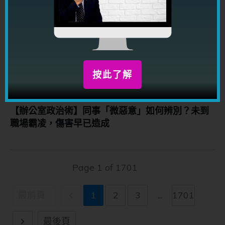
【情到龍匙】職場生存｜兩派鬥爭如何不站錯邊？
按此了解
【辦公室政治術】同事「微惡意」如何辨別？未到
職場霸凌，傷害早已造成
Page
1
of
1701
最前頁
1
2
3
...
1701
最後頁