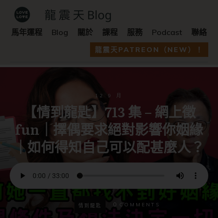
馬年運程
Blog
關於
課程
服務
Podcast
聯絡
龍震天PATREON（NEW）！
12 9 月
【情到龍匙】713 集 – 網上徵
fun｜擇偶要求絕對影響你姻緣
｜如何得知自己可以配甚麼人？
0
COMMENTS
情到龍匙