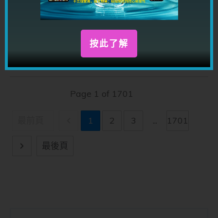
【辦公室政治術】同事「微惡意」如何辨別？未到
按此了解
職場霸凌，傷害早已造成
Page
1
of
1701
最前頁
1
2
3
...
1701
最後頁