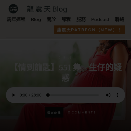
馬年運程
Blog
關於
課程
服務
Podcast
聯絡
龍震天PATREON（NEW）！
5 8 月
【情到龍匙】551 集 – 生仔的疑
惑
0
COMMENTS
情到龍匙