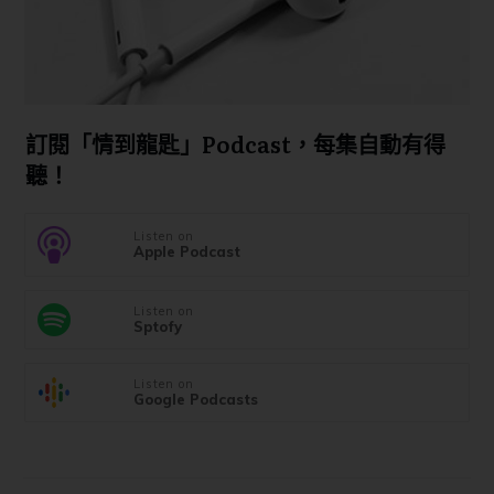
訂閱「情到龍匙」Podcast，每集自動有得
聽！
Listen on
Apple Podcast
Listen on
Sptofy
Listen on
Google Podcasts