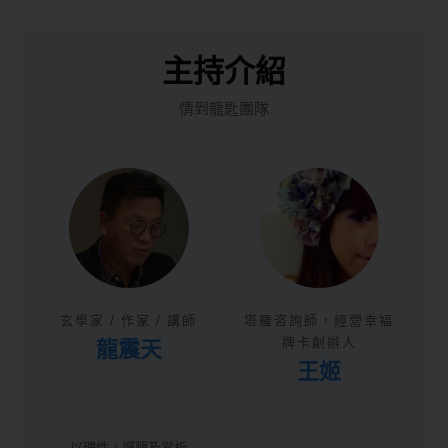
主持介紹
情到龍匙團隊
玄學家 / 作家 / 講師
塔羅咨詢師，經營幸福
龍震天
牌卡創辦人
王姬
以理性，邏輯及常析