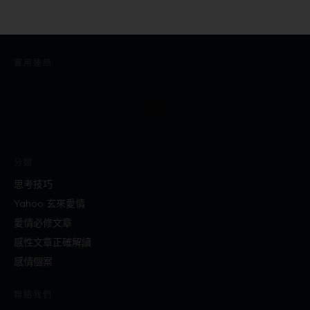
實用連結
分類
思考技巧
Yahoo 玄來愛情
愛情必修文章
感性文章正確解讀
感情個案
聯絡我們