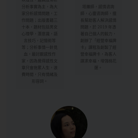
分析事實為主，為大
塔羅師，感情咨詢
家分析感情問題，工
師，心靈咨詢師，擅
作問題；出版書籍三
長幫助客人解決感情
十本，題材包括男女
問題，於 2019 年憑
心理學，潛意識，語
著自己個人的毅力，
言技巧，記憶術等
創辦了「經營幸福牌
等；分析事情一針見
卡」課程及創製了經
血，最討厭感性作
營幸福牌卡，為客人
家，因為覺得感性文
謀求幸福，增强桃花
章只會拖累人生，浪
運。
費時間，只有情緒及
形容詞。