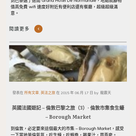
到巴黎選了這間 Grand Hotel De Normandie，地點就腳物
值高免費 wifi 速度好附近有便利店還有餐廳，超級超級滿
意。
閱讀更多
發表在
所有文章, 英法之旅
在
2015 年 06 月 17 日
by
龍震天
英國法國遊記 – 倫敦巴黎之旅（3）- 倫敦市集食生蠔
– Borough Market
到倫敦，必定要來這個最大的市集 – Borough Market，感受
一下當地英倫氣氛，吃生蠔，吃蝦卷，喝果汁，買燕麥。