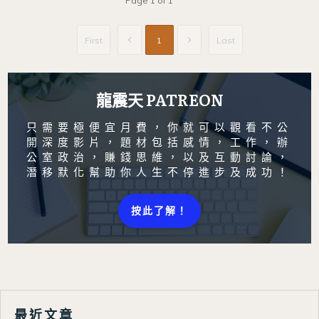
Page
1
of
1
First
1
Last
龍震天 PATREON
只需要極便宜月費，你就可以觀看不公
開深度影片，題材包括感情，工作，辦
公室政治，賺錢思維，以及互動討論，
潛移默化幫助你人生不停進步及成功！
按此了解！
最近文章