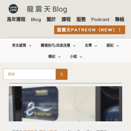
馬年運程
Blog
關於
課程
服務
Podcast
聯絡
龍震天PATREON（NEW）！
男女感情
職場技巧/改思改運
玄學
遊記
雜記
小說