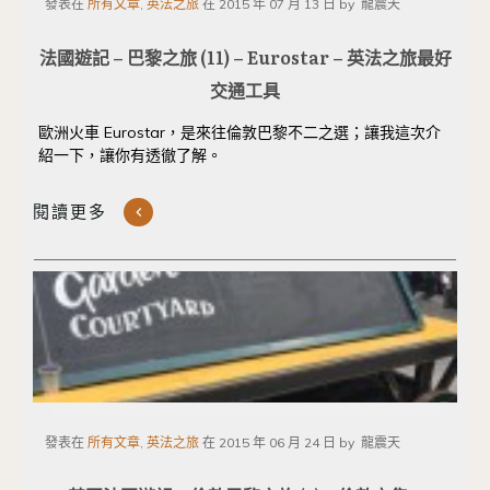
發表在
所有文章, 英法之旅
在
2015 年 07 月 13 日
by
龍震天
法國遊記 – 巴黎之旅 (11) – Eurostar – 英法之旅最好
交通工具
歐洲火車 Eurostar，是來往倫敦巴黎不二之選；讓我這次介
紹一下，讓你有透徹了解。
閱讀更多
發表在
所有文章, 英法之旅
在
2015 年 06 月 24 日
by
龍震天