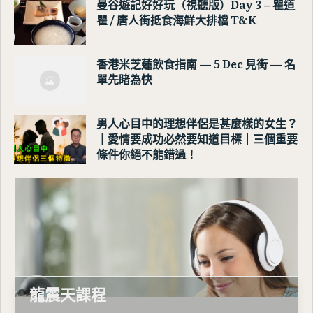
曼谷遊記好好玩（視聽版）Day 3 – 瞿道
瞿 / 唐人街抵食海鮮大排檔 T&K
香港米芝蓮飲食指南 — 5 Dec 見街 — 名
單先睹為快
男人心目中的理想伴侶是甚麼樣的女生？
｜愛情要成功必然要知道目標｜三個重要
條件你絕不能錯過！
龍震天課程