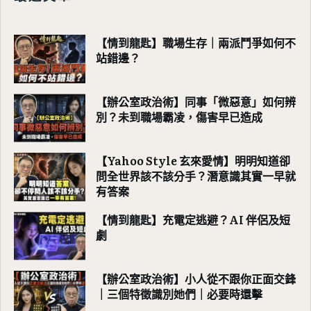
【情到龍匙】職場生存｜兩派鬥爭如何不
站錯邊？
【辦公室政治術】同事「微惡意」如何辨
別？未到職場霸凌，傷害早已造成
【Yahoo Style 玄來愛情】明明知道卻
問全世界該不該分手？潛意識其實一早就
有答案
【情到龍匙】充電定逃避？AI 伴侶及短
劇
【辦公室政治術】小人從不跟你正面交鋒
｜三個特徵識別她們｜必要時還擊