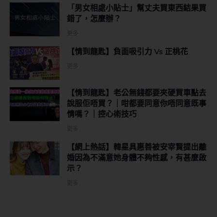
「男女相處小貼士」幫丈夫買東西結果買
錯了，怎麼辦？
更多
【情到龍匙】負面吸引力 Vs 正桃花
更多
【情到龍匙】老公無錢都要夾硬買車點去
說服佢唔買？｜咁都要同意你唔同意既事
情嗎？｜控心術技巧
更多
【網上熱話】韓星具惠善被安宰賢提出離
婚因為不滿意她身體不夠性感，有甚麼啟
示？
更多