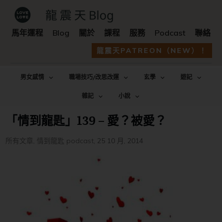
馬年運程
Blog
關於
課程
服務
Podcast
聯絡
龍震天PATREON（NEW）！
男女感情
職場技巧/改思改運
玄學
遊記
雜記
小說
「情到龍匙」139 – 愛？被愛？
所有文章
,
情到龍匙 podcast
,
25 10 月, 2014