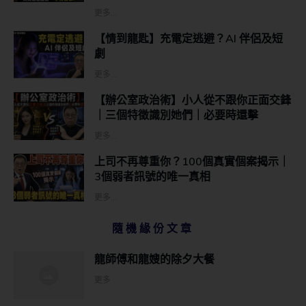
更多...
【情到龍匙】充電定逃避？AI 伴侶及短
劇
更多...
【辦公室政治術】小人從不跟你正面交鋒
｜三個特徵識別她們｜必要時還擊
更多...
上司不再尊重你？100個真實個案揭示｜
3個弱者訊號的唯一真相
更多...
隨機緣份文章
龍師傅和龍嫂的除夕大餐
更多