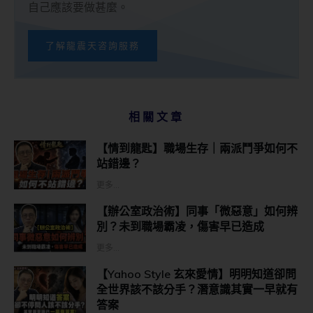
自己應該要做甚麼。
了解龍震天咨詢服務
相關文章
【情到龍匙】職場生存｜兩派鬥爭如何不
站錯邊？
更多...
【辦公室政治術】同事「微惡意」如何辨
別？未到職場霸凌，傷害早已造成
更多...
【Yahoo Style 玄來愛情】明明知道卻問
全世界該不該分手？潛意識其實一早就有
答案