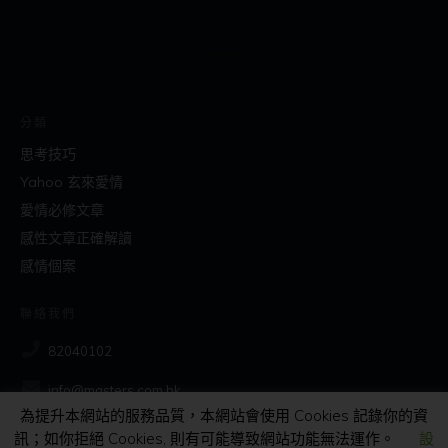
分類
思考技巧
Yahoo 玄來愛情
愛情必修文章
感性文章正確解讀
感情個案
聯絡我們
82040102
info@masters.com.hk
為提升本網站的服務品質，本網站會使用 Cookies 記錄你的資
訊；如你拒絕 Cookies, 則有可能導致網站功能無法運作。
設
社交