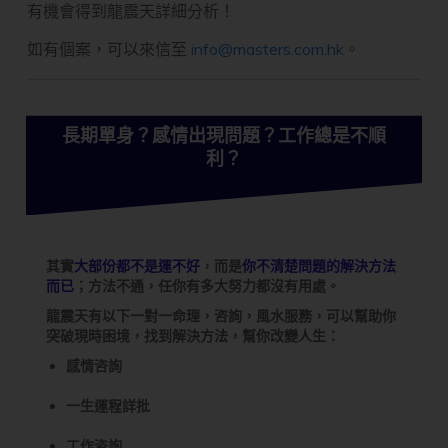
有機會得到龍震天詳細分析！
如有個案，可以來信至
info@masters.com.hk
。
長期單身？感情出現問題？工作總是不順
利？
其實
大部份都不是運不好
，而是
你不清楚問題的解決方法
而已
；方法不通，任你有多大努力都沒有用處。
龍震天有以下一對一命理，咨詢，風水服務，可以幫助你
突破現時困境，找到解決方法，幫你改變人生：
感情咨詢
一生運程詳批
工作咨詢