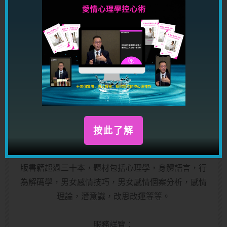
立即免費參加!
關於作者
龍震天
按此了解
龍震天，玄學家，作家，擅長替客人分析感情問題，
推算姻緣運，一生運程，同一時間也是課程講師；出
版書籍超過三十本，題材包括心理學，身體語言，行
為解碼學，男女感情技巧，男女感情個案分析，感情
理論，潛意識，改思改運等等。
服務詳覽：