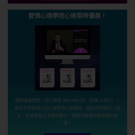
愛情心理學控心術限時優惠！
限時優惠期間，你只需要 HKD489.00（原價 4,960），
就可以學習强大的心理學控心術課程，幫助你控制別人想
法，在潛意識之中調校對方，讓對方做著你想他做的事
情！