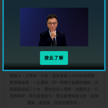
益處！
立即免費參加!
按此了解
關於作者
龍震天
龍震天，玄學家，作家，擅長替客人分析感情問題，
推算姻緣運，一生運程，同一時間也是課程講師；出
版書籍超過三十本，題材包括心理學，身體語言，行
為解碼學，男女感情技巧，男女感情個案分析，感情
理論，潛意識，改思改運等等。