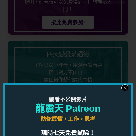
規則，你現時可以免費得到，打開神秘大
門！
按此免費參加!
四天戀愛溝通術
了解男女心理學，用潛意識溝通
控制對方不由自主
做任何你想他做的事情
立即免費參加!
觀看不公開影片
龍震天 Patreon
助你感情，工作，思考
五天看穿男人心
現時七天免費試睇！
了解男人心理，知道男人想法，對你的感情有莫大