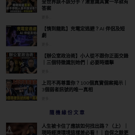
全世界該不該分手？潛意識其實一早就有
答案
更多...
【情到龍匙】充電定逃避？AI 伴侶及短
劇
更多...
【辦公室政治術】小人從不跟你正面交鋒
｜三個特徵識別她們｜必要時還擊
更多...
上司不再尊重你？100個真實個案揭示｜
3個弱者訊號的唯一真相
更多...
隨機緣份文章
人生被卡住了應該如何找出路？（上）｜
現時經濟環境這樣差必看！｜自保之餘更