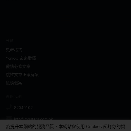
分類
思考技巧
Yahoo 玄來愛情
愛情必修文章
感性文章正確解讀
感情個案
聯絡我們
82040102
info@masters.com.hk
為提升本網站的服務品質，本網站會使用 Cookies 記錄你的資