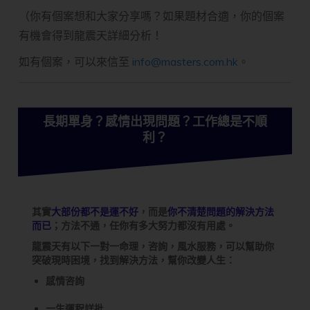
（你有個案想和大家分享嗎？如果題材合適，你的個案
有機會得到龍震天詳細分析！
如有個案，可以來信至
info@masters.com.hk
。
長期單身？感情出現問題？工作總是不順
利？
其實
大部份都不是運不好
，而是
你不清楚問題的解決方法
而已
；方法不通，任你有多大努力都沒有用處。
龍震天有以下一對一命理，咨詢，風水服務，可以幫助你
突破現時困境，找到解決方法，幫你改變人生：
感情咨詢
一生運程詳批