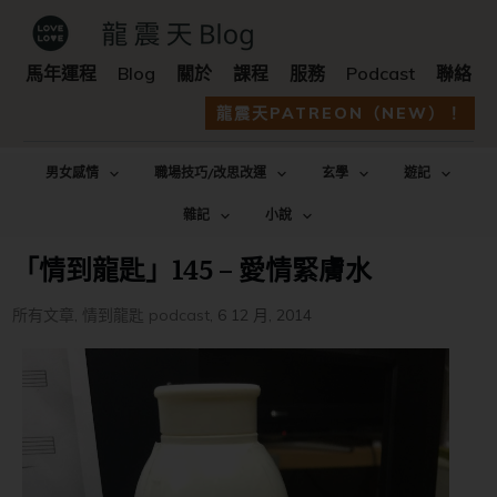
馬年運程
Blog
關於
課程
服務
Podcast
聯絡
龍震天PATREON（NEW）！
男女感情
職場技巧/改思改運
玄學
遊記
雜記
小說
「情到龍匙」145 – 愛情緊膚水
所有文章
,
情到龍匙 podcast
,
6 12 月, 2014