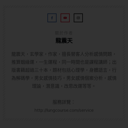
關於作者
龍震天
龍震天，玄學家，作家，擅長替客人分析感情問題，
推算姻緣運，一生運程，同一時間也是課程講師；出
版書籍超過三十本，題材包括心理學，身體語言，行
為解碼學，男女感情技巧，男女感情個案分析，感情
理論，潛意識，改思改運等等。
服務詳覽：
http://lungcourse.com/service