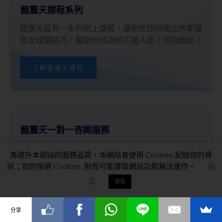
龍震天課程系列
龍震天設有一系列網上課程，讓你在短時間之內掌握
男女感情技巧，幫助你成為桃花萬人迷，找到姻緣！
了解龍震天課程
龍震天一對一咨詢服務
想在短時間之內在人生或感情找到突破嗎？一對一咨
為提升本網站的服務品質，本網站會使用 Cookies 記錄你的資
詢是你最好的選擇；專業的分析意見，讓你明確知道
訊；如你拒絕 Cookies, 則有可能導致網站功能無法運作。
設
自己應該要做甚麼。
定
接受
了解龍震天咨詢服務
分享