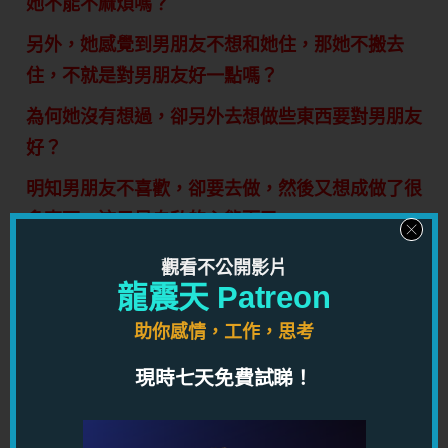
她不能不麻煩嗎？
另外，她感覺到男朋友不想和她住，那她不搬去
住，不就是對男朋友好一點嗎？
為何她沒有想過，卻另外去想做些東西要對男朋友
好？
明知男朋友不喜歡，卻要去做，然後又想成做了很
多東西，這只是自私的心態而已。
我只看到自私，我看不到同理心，我看不到真正的
觀看不公開影片
付出。
龍震天 Patreon
真正的付出，必然未必是你所願意的，但這才是真
助你感情，工作，思考
正的付出。
現時七天免費試睇！
真正的付出，絕對不是你付出了自己的青春，時
間，去做一些你自以為對的事情。