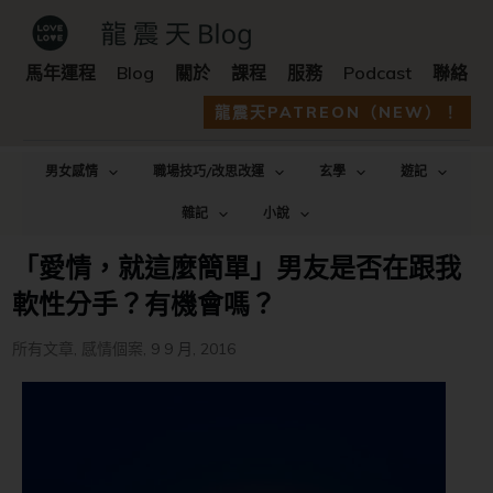
馬年運程
Blog
關於
課程
服務
Podcast
聯絡
龍震天PATREON（NEW）！
男女感情
職場技巧/改思改運
玄學
遊記
雜記
小說
「愛情，就這麼簡單」男友是否在跟我
軟性分手？有機會嗎？
所有文章
,
感情個案
,
9 9 月, 2016