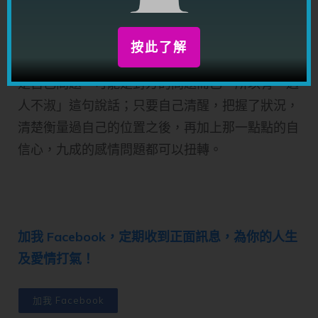
找，只要自己沒有問題，不難找到另外一個愛自己
的人。
按此了解
這對女方而言也是一樣。現時的男朋友不好，未必
是自己問題，可能是對方的問題而已，所以有「遇
人不淑」這句說話；只要自己清醒，把握了狀況，
清楚衡量過自己的位置之後，再加上那一點點的自
信心，九成的感情問題都可以扭轉。​
加我 Facebook，定期收到正面訊息，為你的人生
及愛情打氣！
加我 Facebook