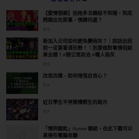
【愛情個案】拍拖多次總結不到婚，到底
問題出在那裏，情歸何處？
更多
新加入公司如何避免變砲灰？｜說話出招
前一定要看清形勢！｜別要做對事情但結
果全錯！#辦公室政治 #職人砲灰
更多
改思改運 – 如何增强自信心？
更多
近日學生不停墜樓輕生的啟示
更多
「情到龍匙」itunes 連結，在此下載可以
直接在電腦收聽