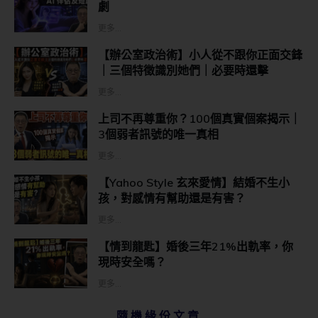
劇
更多...
【辦公室政治術】小人從不跟你正面交鋒
｜三個特徵識別她們｜必要時還擊
更多...
上司不再尊重你？100個真實個案揭示｜
3個弱者訊號的唯一真相
更多...
【Yahoo Style 玄來愛情】結婚不生小
孩，對感情有幫助還是有害？
更多...
【情到龍匙】婚後三年21%出軌率，你
現時安全嗎？
更多...
隨機緣份文章