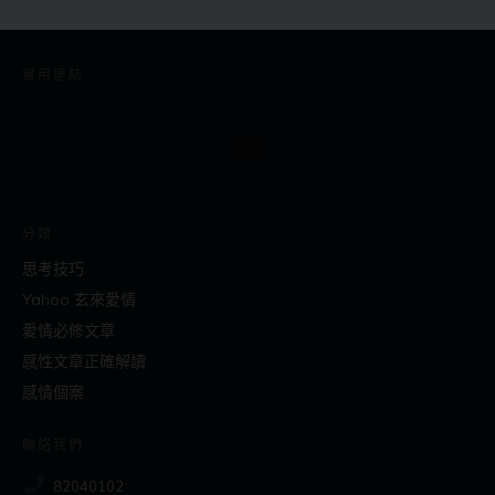
實用連結
分類
思考技巧
Yahoo 玄來愛情
愛情必修文章
感性文章正確解讀
感情個案
聯絡我們
82040102