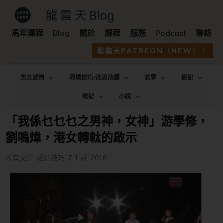
馬年運程
Blog
關於
課程
服務
Podcast
聯絡
龍震天PATREON（NEW）！
男女感情
職場技巧/改思改運
玄學
遊記
雜記
小說
「我係乜乜乜之男神，女神」游學修，
劉鳴煒，港女轉軚的啟示
所有文章
,
感情技巧
,
7 1 月, 2016