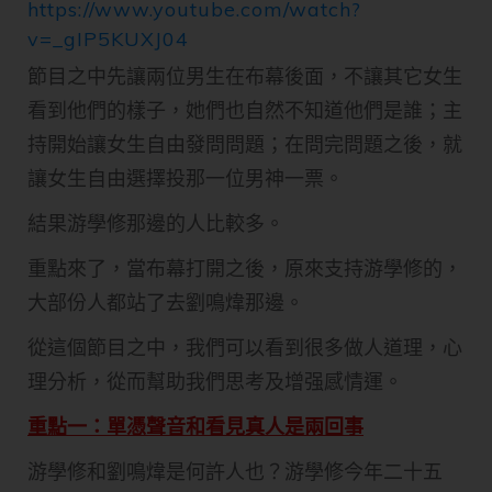
https://www.youtube.com/watch?
v=_gIP5KUXJ04
節目之中先讓兩位男生在布幕後面，不讓其它女生
看到他們的樣子，她們也自然不知道他們是誰；主
持開始讓女生自由發問問題；在問完問題之後，就
讓女生自由選擇投那一位男神一票。
結果游學修那邊的人比較多。
重點來了，當布幕打開之後，原來支持游學修的，
大部份人都站了去劉鳴煒那邊。
從這個節目之中，我們可以看到很多做人道理，心
理分析，從而幫助我們思考及增强感情運。
​重點一：單憑聲音和看見真人是兩回事
游學修和劉鳴煒是何許人也？游學修今年二十五