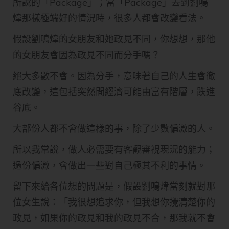
所說的「Package」；當「Package」去到劉鳴
煒那樣極端好的情況時，很多人都會改變看法。
​假設劉鳴煒的女朋友和她政見不同，你想想，那他
的女朋友會因為政見不同而分手嗎？
絕大多數不會。因為​分手，意味著自己的人生會徹
底改變，這包括突然間經濟可能由富有階層，跌進
谷底。
大部份人都不會做這樣的事，除了少數偏激的人。
所以我常說，做人必需要有客觀審視現況的能力；
過份偏激，會做出一些對自己極其不利的事情。
留下來給各位想的問題是，假設劉鳴煒當刻就對那
位女生說：「我很想追求你，但我想你攪清楚你的
政見，如果你的政見和我的政見不合，那我就不會