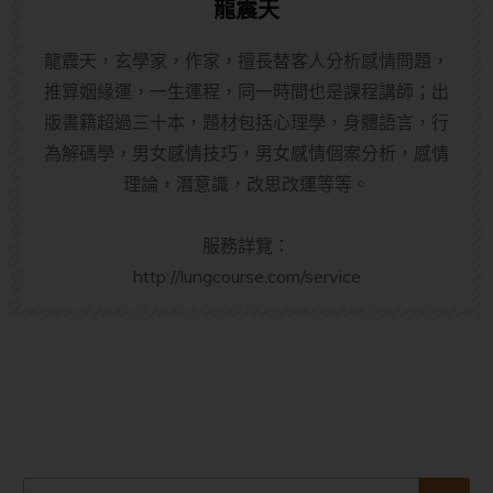
龍震天
龍震天，玄學家，作家，擅長替客人分析感情問題，
推算姻緣運，一生運程，同一時間也是課程講師；出
版書籍超過三十本，題材包括心理學，身體語言，行
為解碼學，男女感情技巧，男女感情個案分析，感情
理論，潛意識，改思改運等等。
服務詳覽：
http://lungcourse.com/service