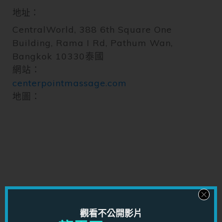
地址：
CentralWorld, 388 6th Square One
Building, Rama I Rd, Pathum Wan,
Bangkok 10330泰國
網站：
centerpointmassage.com
地圖：
觀看不公開影片