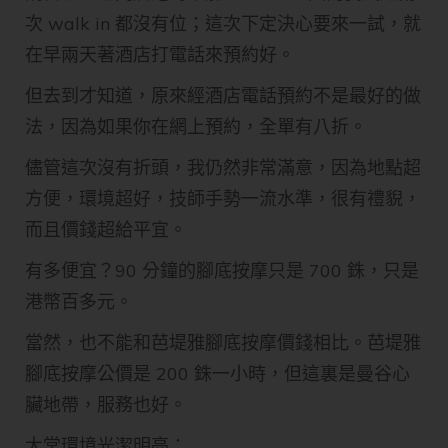
次 walk in 都沒有位；這次下定決心要來一試，就
在早兩天著酒店打電話來預約好。
但去到才知道，原來經酒店電話預約不是最好的做
法，因為如果你在網上預約，全單有八折。
儘管這次沒有折頭，我仍然非常滿意，因為地點超
方便，環境超好，技師手勢一流水準，很有禮貎，
而且價錢超給平宜。
有多便宜？90 分鐘的腳底按摩只是 700 銖，只是
港幣百多元。
當然，也不能和芭堤雅腳底按摩價錢相比。芭堤雅
腳底按摩公價是 200 銖一小時，但這裏是曼谷心
臟地帶，服務也好。
大堂環境光潔明亮：