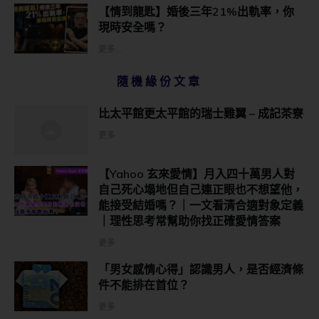
【情到龍匙】婚後三年21%出軌率，你
現時安全嗎？
更多...
隨機緣份文章
比太平館更太平館的瑞士雞翼 – 成記茶寮
更多
【Yahoo 玄來愛情】月入四十萬男人對
自己死心塌地但自己連正眼也不想望他，
能接受結婚嗎？｜一文看清合適對象定義
｜理性思考常幫助你找正確愛情答案
更多
「男女感情心得」認識男人，是否經濟條
件不能排在首位？
更多