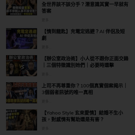
全世界該不該分手？潛意識其實一早就有
答案
更多...
【情到龍匙】充電定逃避？AI 伴侶及短
劇
更多...
【辦公室政治術】小人從不跟你正面交鋒
｜三個特徵識別她們｜必要時還擊
更多...
上司不再尊重你？100個真實個案揭示｜
3個弱者訊號的唯一真相
更多...
【Yahoo Style 玄來愛情】結婚不生小
孩，對感情有幫助還是有害？
更多...