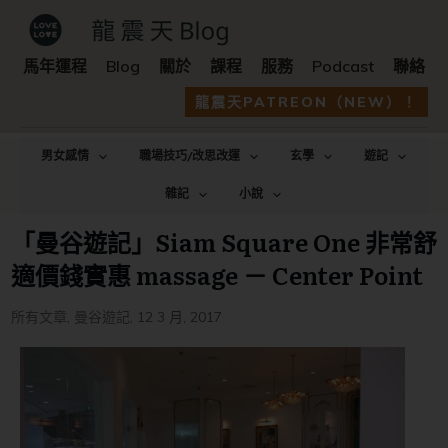
馬年運程
Blog
關於
課程
服務
Podcast
聯絡
龍震天PATREON（NEW）！
男女感情
職場技巧/改思改運
玄學
遊記
雜記
小說
「曼谷遊記」Siam Square One 非常舒
適價錢實惠 massage － Center Point
所有文章
,
曼谷遊記
,
12 3 月, 2017