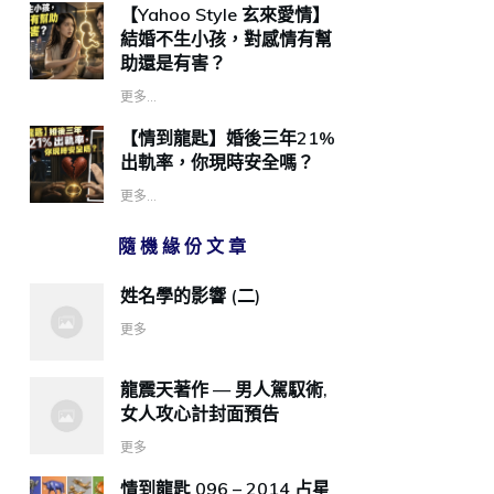
【Yahoo Style 玄來愛情】
結婚不生小孩，對感情有幫
助還是有害？
更多...
【情到龍匙】婚後三年21%
出軌率，你現時安全嗎？
更多...
隨機緣份文章
姓名學的影響 (二)
更多
龍震天著作 — 男人駕馭術,
女人攻心計封面預告
更多
情到龍匙 096 – 2014 占星