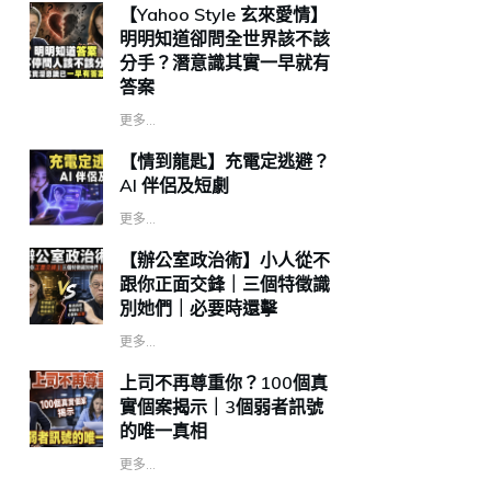
【Yahoo Style 玄來愛情】
明明知道卻問全世界該不該
分手？潛意識其實一早就有
答案
更多...
【情到龍匙】充電定逃避？
AI 伴侶及短劇
更多...
【辦公室政治術】小人從不
跟你正面交鋒｜三個特徵識
別她們｜必要時還擊
更多...
上司不再尊重你？100個真
實個案揭示｜3個弱者訊號
的唯一真相
更多...