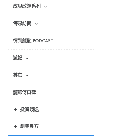
改思改運系列
傳媒訪問
情到龍匙 PODCAST
遊記
其它
龍師傅口碑
投資錢途
創業良方