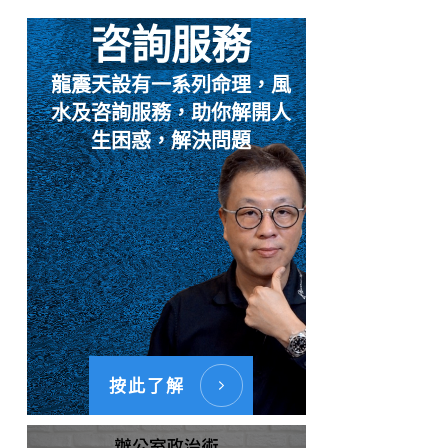
咨詢服務
龍震天設有一系列命理，風
水及咨詢服務，助你解開人
生困惑，解決問題
按此了解