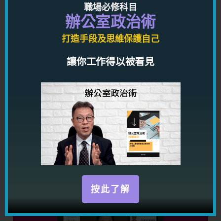
職場必修科目
擇日剖腹生子
辦公室政治術
打造手段及思維保護自己
了解服務詳情可以按以下連結：
讓你工作得以被看見
了解各項服務
【高情商溝通術】現
正推出！
限時優惠期間再送溝通秘密課程！
按此了解