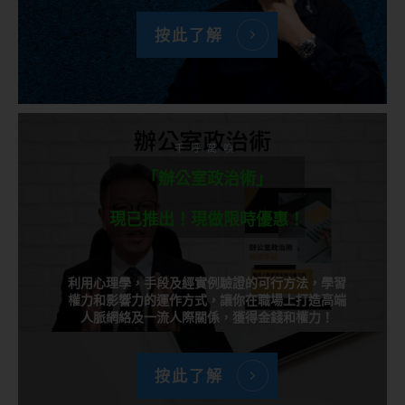
按此了解
千呼萬喚
「辦公室政治術」
現已推出！現做限時優惠！
利用心理學，手段及經實例驗證的可行方法，學習
權力和影響力的運作方式，讓你在職場上打造高端
人脈網絡及一流人際關係，獲得金錢和權力！
按此了解