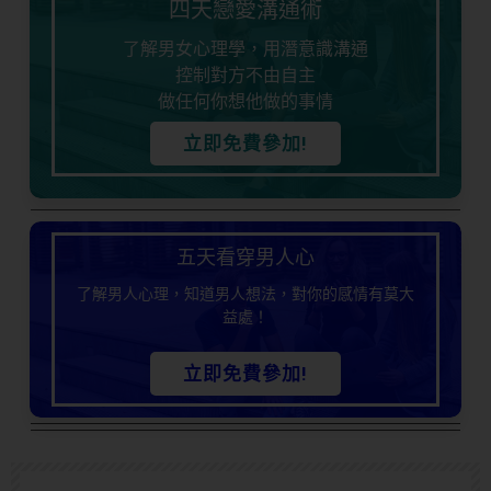
四天戀愛溝通術
了解男女心理學，用潛意識溝通
控制對方不由自主
做任何你想他做的事情
立即免費參加!
五天看穿男人心
了解男人心理，知道男人想法，對你的感情有莫大
益處！
立即免費參加!