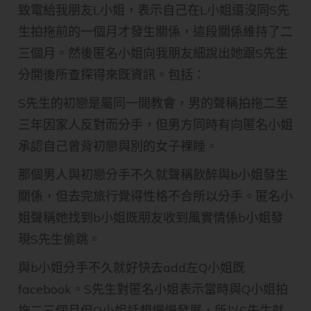
致電給我朋友L小姐，表示自己在L小姐還沒同S先
生拍拖前的一個月才發生關係，這段關係維持了二
三個月。然後匿名小姐向我朋友細說出她跟S先生
分開後所查探得來既資訊。包括：
S先生的初戀是屬同一間教會，男的聲稱拍拖二至
三年因家人反對而分手，但男方同時有向匿名小姐
承認自己曾背初戀與別的女子裸睡。
那個男人與初戀分手不久就聲稱飲醉與b小姐發生
關係，但去完旅行覺得性格不合所以分手。匿名小
姐聲稱她找到b小姐既朋友收到風實情係b小姐發
現S先生偷跳。
與b小姐分手不久就好快去add左Q小姐既
facebook。S先生對匿名小姐表示當時與Q小姐拍
拖二三個月但Q小姐話想慢慢發展，所以S先生就