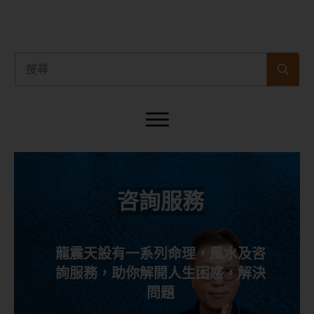
咨詢服務
龍震天設有一系列命理，風水及咨
詢服務，助你解開人生困惑，解決
問題