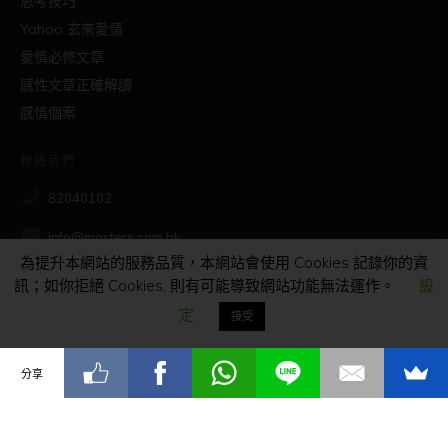
思考技巧
Yahoo 玄來愛情
愛情必修文章
感性文章正確解讀
感情個案
聯絡我們
82040102
info@masters.com.hk
為提升本網站的服務品質，本網站會使用 Cookies 記錄你的資
訊；如你拒絕 Cookies, 則有可能導致網站功能無法運作。
設
社交
定
接受
分享