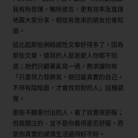
我有所發揮，暢所欲言，更有效率及直接
地跟大家分享，相信有進來的朋友也會知
道。
這比起那些網絡感性文章好得多了，因為
那些文章，連寫的人是甚麼人你都不知
道；她們只顧著亂寫一通，務求讓你有
「只要努力發脾氣，做回最真實的自己，
不停有陰暗面，才會找到對的人」這種感
覺。
那些不願意付出的人，看了就覺很舒服；
但我關注的，並不是你看得是否舒服，而
是你真實的感情生活過得好不好。