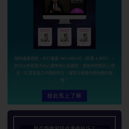
限時優惠期間，你只需要 HKD489.00（原價 4,960），
就可以學習强大的心理學控心術課程，幫助你控制別人想
法，在潛意識之中調校對方，讓對方做著你想他做的事
情！
按此馬上了解
是否想學習超卓溝通技巧？