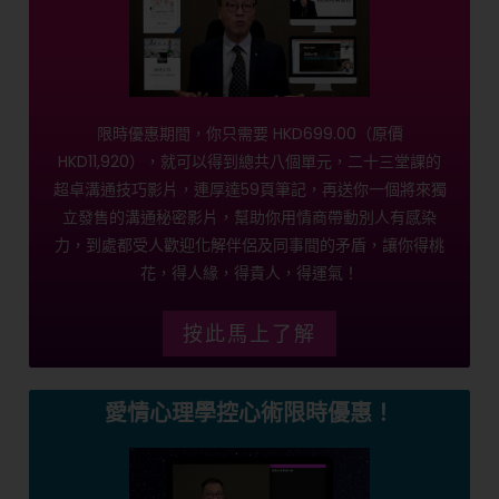
限時優惠期間，你只需要 HKD699.00（原價
HKD11,920），就可以得到總共八個單元，二十三堂課的
超卓溝通技巧影片，連厚達59頁筆記，再送你一個將來獨
立發售的溝通秘密影片，幫助你用情商帶動別人有感染
力，到處都受人歡迎化解伴侶及同事間的矛盾，讓你得桃
花，得人緣，得貴人，得運氣！
按此馬上了解
愛情心理學控心術限時優惠！