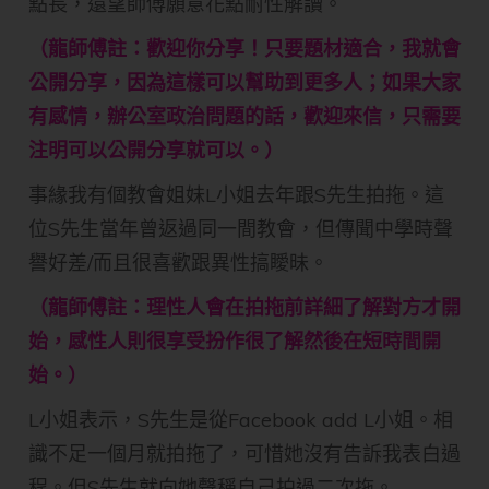
點長，還望師傅願意花點耐性解讀。
（龍師傅註：歡迎你分享！只要題材適合，我就會
公開分享，因為這樣可以幫助到更多人；如果大家
有感情，辦公室政治問題的話，歡迎來信，只需要
注明可以公開分享就可以。）
事緣我有個教會姐妹L小姐去年跟S先生拍拖。這
位S先生當年曾返過同一間教會，但傳聞中學時聲
譽好差/而且很喜歡跟異性搞瞹昧。
（龍師傅註：理性人會在拍拖前詳細了解對方才開
始，感性人則很享受扮作很了解然後在短時間開
始。）
L小姐表示，S先生是從Facebook add L小姐。相
識不足一個月就拍拖了，可惜她沒有告訴我表白過
程。但S先生就向她聲稱自己拍過二次拖。