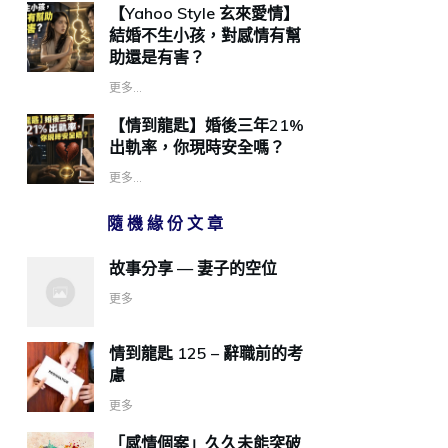
【Yahoo Style 玄來愛情】
結婚不生小孩，對感情有幫
助還是有害？
更多...
【情到龍匙】婚後三年21%
出軌率，你現時安全嗎？
更多...
隨機緣份文章
故事分享 — 妻子的空位
更多
情到龍匙 125 – 辭職前的考
慮
更多
「感情個案」久久未能突破