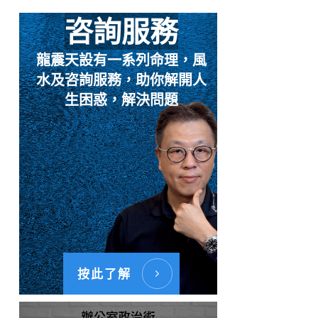
咨詢服務
龍震天設有一系列命理，風
水及咨詢服務，助你解開人
生困惑，解決問題
按此了解