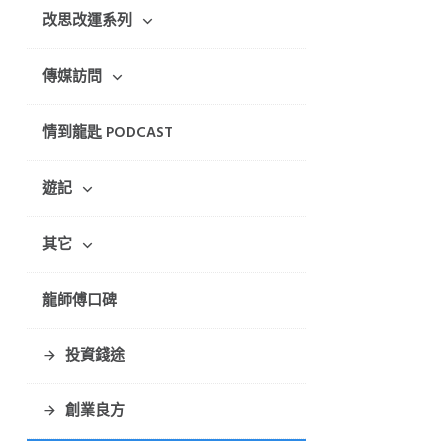
改思改運系列
傳媒訪問
情到龍匙 PODCAST
遊記
其它
龍師傅口碑
投資錢途
創業良方