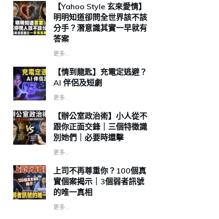
【Yahoo Style 玄來愛情】
明明知道卻問全世界該不該
分手？潛意識其實一早就有
答案
更多...
【情到龍匙】充電定逃避？
AI 伴侶及短劇
更多...
【辦公室政治術】小人從不
跟你正面交鋒｜三個特徵識
別她們｜必要時還擊
更多...
上司不再尊重你？100個真
實個案揭示｜3個弱者訊號
的唯一真相
更多...