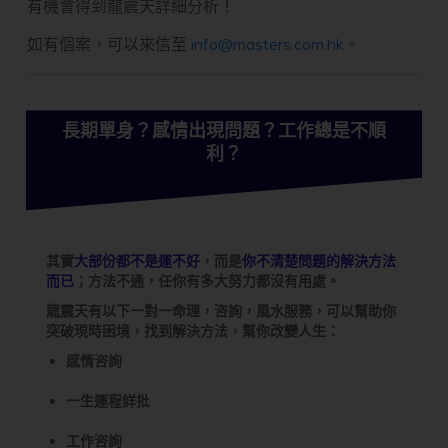
有機會得到龍震天詳細分析！
如有個案，可以來信至
info@masters.com.hk
。
長期單身？感情出現問題？工作總是不順
利？
其實
大部份都不是運不好
，而是
你不清楚問題的解決方法
而已
；方法不通，任你有多大努力都沒有用處。
龍震天有以下一對一命理，咨詢，風水服務，可以幫助你
突破現時困境，找到解決方法，幫你改變人生：
感情咨詢
一生運程詳批
工作咨詢