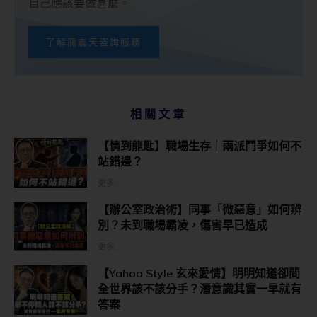
自己應該要做甚麼。
了解龍震天咨詢服務
相關文章
【情到龍匙】職場生存｜兩派鬥爭如何不
站錯邊？
更多...
【辦公室政治術】同事「微惡意」如何辨
別？未到職場霸凌，傷害早已造成
更多...
【Yahoo Style 玄來愛情】明明知道卻問
全世界該不該分手？潛意識其實一早就有
答案