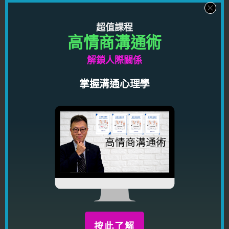
正推出！
限時優惠期間再送溝通秘密課程！
超值課程
高情商溝通術
解鎖人際關係
掌握溝通心理學
限時優惠期間，你只需要 HKD699.00（原價
HKD11,920），就可以得到總共八個單元，二十三堂課的
超卓溝通技巧影片，連厚達59頁筆記，再送你一個將來獨
立發售的溝通秘密影片，幫助你用情商帶動別人有感染
力，到處都受人歡迎化解伴侶及同事間的矛盾，讓你得桃
花，得人緣，得貴人，得運氣！
按此馬上了解
按此了解