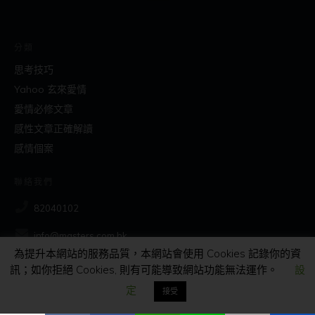
分類
思考技巧
Yahoo 玄來愛情
愛情必修文章
感性文章正確解讀
感情個案
聯絡我們
82040102
info@masters.com.hk
為提升本網站的服務品質，本網站會使用 Cookies 記錄你的資
訊；如你拒絕 Cookies, 則有可能導致網站功能無法運作。
設
社交
定
接受