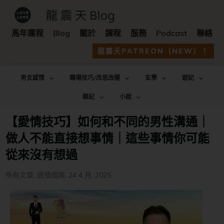
馬年運程
Blog
關於
課程
服務
Podcast
聯絡
龍震天PATREON（NEW）！
男女感情
職場技巧/改思改運
玄學
遊記
雜記
小說
【愛情技巧】如何和不同的男性溝通｜
做人不能直接想事情｜這些事情你可能
從來沒有想過
所有文章
,
感情個案
,
24 4 月, 2025