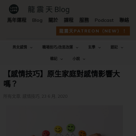
馬年運程
Blog
關於
課程
服務
Podcast
聯絡
龍震天PATREON（NEW）！
男女感情
職場技巧/改思改運
玄學
遊記
雜記
小說
【感情技巧】原生家庭對感情影響大
嗎？
所有文章
,
感情技巧
,
23 6 月, 2020