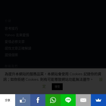
分類
思考技巧
Yahoo 玄來愛情
愛情必修文章
感性文章正確解讀
感情個案
聯絡我們
為提升本網站的服務品質，本網站會使用 Cookies 記錄你的資
82040102
訊；如你拒絕 Cookies, 則有可能導致網站功能無法運作。
設
info@masters.com.hk
定
接受
社交
分享