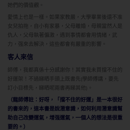
她們的價值觀。
愛情上也是一樣。如果家教嚴，大學畢業後還不准
女兒拍拖，自小有家暴，父母離婚，母親當然人是
仇人，父母執著偏激，遇到事情都會用情緒，武
力，强來去解決，這些都會有嚴重的影響。
客人來信
師傅，我都真係十分感謝你！其實我未買擋不住的
好運架！不過睇晒手頭上既書先(學師傅講，要先
訂小目標先，睇晒呢兩書再睇其他)。
（龍師傅註：好呀，「擋不住的好運」是一本很好
的書來的，這本書是說潛意識，如何利用潛意識幫
助自己改變運氣，增强運氣，一個人的想法是很重
要的。）