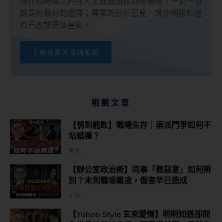
想在短時間之內在人生或感情找到突破嗎？一對一咨
詢是你最好的選擇；專業的分析意見，讓你明確知道
自己應該要做甚麼。
了解龍震天咨詢服務
相關文章
【情到龍匙】職場生存｜兩派鬥爭如何不
站錯邊？
更多...
【辦公室政治術】同事「微惡意」如何辨
別？未到職場霸凌，傷害早已造成
更多...
【Yahoo Style 玄來愛情】明明知道卻問