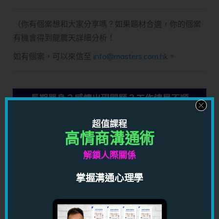
（你有個案想和大家分享嗎？如果題材合適，你的個案
有機會得到龍震天詳細分析！
如有個案，可以來信至
info@masters.com.hk
。
長期單身？感情出現問題？工作總是不順
利？
超值課程
高情商溝通術
解鎖人際關係
其實
大部份都不是運不好
，而是
你不清楚問題的解決方法
而已
；方法不通，任你有多大努力都沒有用處。
掌握溝通心理學
龍震天有以下一對一命理，咨詢，風水服務，可以幫助你
突破現時困境，找到解決方法，幫你改變人生：
感情咨詢