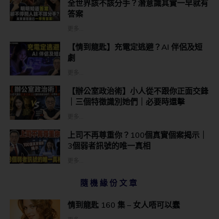
全世界該不該分手？潛意識其實一早就有
答案
更多...
【情到龍匙】充電定逃避？AI 伴侶及短
劇
更多...
【辦公室政治術】小人從不跟你正面交鋒
｜三個特徵識別她們｜必要時還擊
更多...
上司不再尊重你？100個真實個案揭示｜
3個弱者訊號的唯一真相
更多...
隨機緣份文章
情到龍匙 160 集 – 女人唔可以蠢