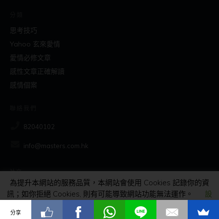
分類
思考技巧
Yahoo 玄來愛情
愛情必修文章
感性文章正確解讀
感情個案
聯絡我們
82040102
info@masters.com.hk
社交
為提升本網站的服務品質，本網站會使用 Cookies 記錄你的資
訊；如你拒絕 Cookies, 則有可能導致網站功能無法運作。
設
定
接受
分享