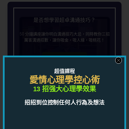
是否想學習超卓溝通技巧？
50 分鐘講座讓你明白溝通技巧大忌，同時教你三招
厲害溝通招數，讓你吸金，吸人緣，吸桃花！
按此預留位置
超值課程
愛情心理學控心術
13 招强大心理學效果
運氣一直不來嗎？
招招到位控制任何人行為及想法
無論工作，感情，人生，你一定要明白運氣操作
原理，你就何時都會交上好運！