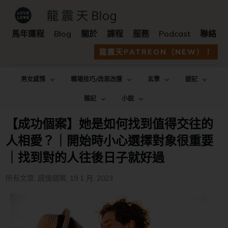
馬年運程
Blog
關於
課程
服務
Podcast
聯絡
龍震天PATREON（NEW）！
男女感情
職場技巧/改思改運
玄學
遊記
雜記
小說
【成功個案】她是如何找到值得交往的
人相愛？｜開始時小心選擇對象很重要
｜找到對的人往後日子就好過
所有文章
,
感情個案
,
19 1 月, 2023