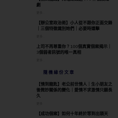
劇
更多...
【辦公室政治術】小人從不跟你正面交鋒
｜三個特徵識別她們｜必要時還擊
更多...
上司不再尊重你？100個真實個案揭示｜
3個弱者訊號的唯一真相
更多...
隨機緣份文章
【情到龍匙】老公前世情人｜生小朋友之
後微妙關係的變化｜愛情不求激情只願長
久
更多
【成功個案】如何十年終於等到出頭天