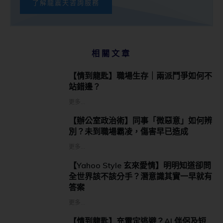
了解龍震天咨詢服務
相關文章
【情到龍匙】職場生存｜兩派鬥爭如何不
站錯邊？
更多...
【辦公室政治術】同事「微惡意」如何辨
別？未到職場霸凌，傷害早已造成
更多...
【Yahoo Style 玄來愛情】明明知道卻問
全世界該不該分手？潛意識其實一早就有
答案
更多...
【情到龍匙】充電定逃避？AI 伴侶及短