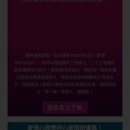
限時優惠期間，你只需要 HKD699.00（原價
HKD11,920），就可以得到總共八個單元，二十三堂課的
超卓溝通技巧影片，連厚達59頁筆記，再送你一個將來獨
立發售的溝通秘密影片，幫助你用情商帶動別人有感染
力，到處都受人歡迎化解伴侶及同事間的矛盾，讓你得桃
花，得人緣，得貴人，得運氣！
按此馬上了解
愛情心理學控心術限時優惠！