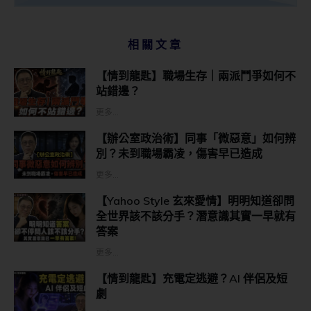
相關文章
【情到龍匙】職場生存｜兩派鬥爭如何不
站錯邊？
更多...
【辦公室政治術】同事「微惡意」如何辨
別？未到職場霸凌，傷害早已造成
更多...
【Yahoo Style 玄來愛情】明明知道卻問
全世界該不該分手？潛意識其實一早就有
答案
更多...
【情到龍匙】充電定逃避？AI 伴侶及短
劇