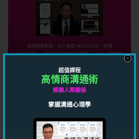
限時優惠期間，你只需要 HKD699.00（原價
HKD11,920），就可以得到總共八個單元，二十三堂課的
超卓溝通技巧影片，連厚達59頁筆記，再送你一個將來獨
立發售的溝通秘密影片，幫助你用情商帶動別人有感染
超值課程
力，到處都受人歡迎化解伴侶及同事間的矛盾，讓你得桃
高情商溝通術
花，得人緣，得貴人，得運氣！
解鎖人際關係
按此馬上了解
掌握溝通心理學
愛情心理學控心術限時優惠！