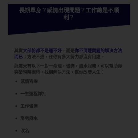
長期單身？感情出現問題？工作總是不順
利？
其實
大部份都不是運不好
，而是
你不清楚問題的解決方法
而已
；方法不通，任你有多大努力都沒有用處。
龍震天有以下一對一命理，咨詢，風水服務，可以幫助你
突破現時困境，找到解決方法，幫你改變人生：
感情咨詢
一生運程詳批
工作咨詢
陽宅風水
改名