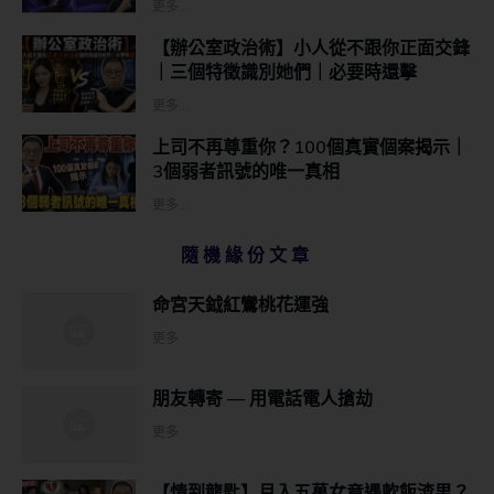
更多...
【辦公室政治術】小人從不跟你正面交鋒
｜三個特徵識別她們｜必要時還擊
更多...
上司不再尊重你？100個真實個案揭示｜
3個弱者訊號的唯一真相
更多...
隨機緣份文章
命宮天鉞紅鸞桃花運強
更多
朋友轉寄 — 用電話電人搶劫
更多
【情到龍匙】月入五萬女竟遇軟飯渣男？