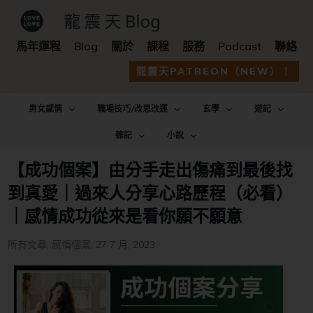
馬年運程
Blog
關於
課程
服務
Podcast
聯絡
龍震天PATREON（NEW）！
男女感情
職場技巧/改思改運
玄學
遊記
雜記
小說
【成功個案】由分手走出傷痛到最後找
到真愛｜過來人分享心路歷程（必看）
｜感情成功從來是看你願不願意
所有文章
,
感情個案
,
27 7 月, 2023