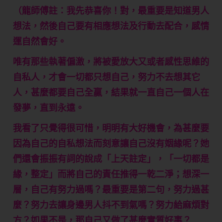
（龍師傅註：我先恭喜你！對，最重要是知道男人
想法，然後自己要有相應想法及行動去配合，感情
運自然會好。
唯有那些執著偏激，將被愛放大又或者感性思維的
自私人，才會一切都只想自己，努力不去想其它
人，甚麼都要自己全贏，結果就一直自己一個人在
發夢，直到永遠。
我看了只覺得很可惜，明明有大好機會，為甚麼要
因為自己的自私想法而刻意讓自己沒有姻緣呢？她
們還會振振有詞的說成「上天註定」，「一切都是
緣，整定」而將自己的責任推得一乾二淨；想深一
層，自己有努力過嗎？最重要是第二句，努力過甚
麼？努力去讓身邊男人抖不到氣嗎？努力給麻煩對
方？如果不是，那自己又做了甚麼實質好事？