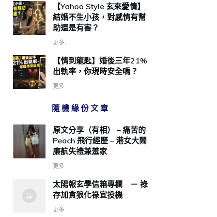
【Yahoo Style 玄來愛情】
結婚不生小孩，對感情有幫
助還是有害？
更多...
【情到龍匙】婚後三年21%
出軌率，你現時安全嗎？
更多...
隨機緣份文章
原文分享（有相） – 痛苦的
Peach 飛行經歷 – 港女大鬧
廉航失禮兼羞家
更多
太陽報玄學信箱專欄 － 祿
存加貪狼化祿宜投機
更多