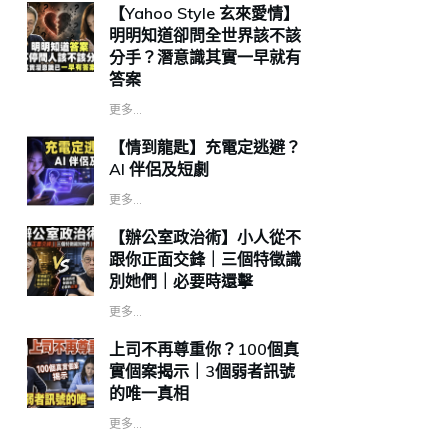
【Yahoo Style 玄來愛情】
明明知道卻問全世界該不該
分手？潛意識其實一早就有
答案
更多...
【情到龍匙】充電定逃避？
AI 伴侶及短劇
更多...
【辦公室政治術】小人從不
跟你正面交鋒｜三個特徵識
別她們｜必要時還擊
更多...
上司不再尊重你？100個真
實個案揭示｜3個弱者訊號
的唯一真相
更多...