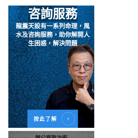
咨詢服務
龍震天設有一系列命理，風
水及咨詢服務，助你解開人
生困惑，解決問題
按此了解