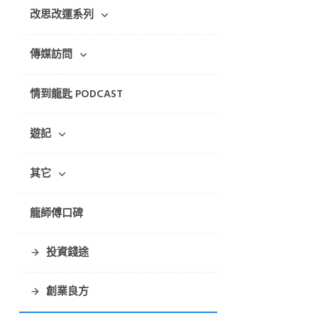
改思改運系列
傳媒訪問
情到龍匙 PODCAST
遊記
其它
龍師傅口碑
投資錢途
創業良方