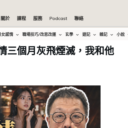
關於
課程
服務
Podcast
聯絡
男女感情
職場技巧/改思改運
玄學
遊記
雜記
小說
情三個月灰飛煙滅，我和他