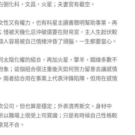
右弼化科，文昌，火星；夫妻宮有截空。
女性又有權力，也有科星主讀書聰明幫助事業，再
；惜被天機化忌沖破還要在財帛宮，主人生起伏較
個人容易被自己情緒沖昏了頭腦，一生都要當心。
同太陰化權的組合，再加火星，擎羊，姻緣多數不
對象；這個組合很注重後天如何努力留意去讓感情
，兩者結合用在事業上代表沖鋒陷陣，但用在感情
次公司，但也算是穩定；外表清秀斯文，身材中
所以職場上很受上司賞識；只是有時候自己性格較
意見不合。