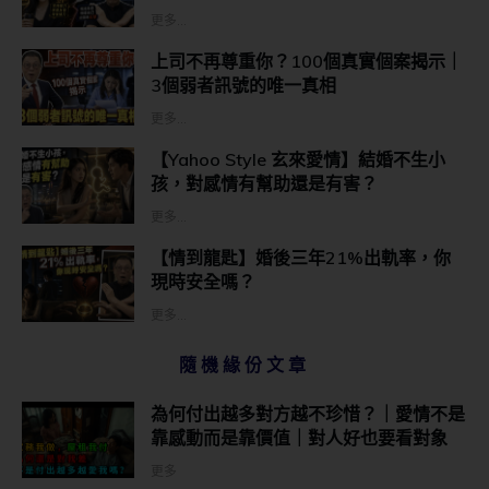
更多...
上司不再尊重你？100個真實個案揭示｜
3個弱者訊號的唯一真相
更多...
【Yahoo Style 玄來愛情】結婚不生小
孩，對感情有幫助還是有害？
更多...
【情到龍匙】婚後三年21%出軌率，你
現時安全嗎？
更多...
隨機緣份文章
為何付出越多對方越不珍惜？｜愛情不是
靠感動而是靠價值｜對人好也要看對象
更多