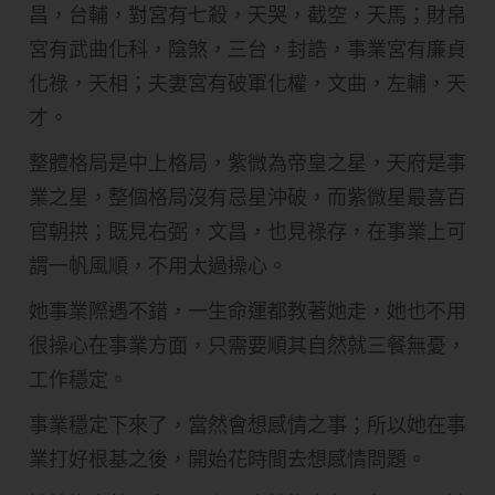
昌，台輔，對宮有七殺，天哭，截空，天馬；財帛
宮有武曲化科，陰煞，三台，封誥，事業宮有廉貞
化祿，天相；夫妻宮有破軍化權，文曲，左輔，天
才。
整體格局是中上格局，紫微為帝皇之星，天府是事
業之星，整個格局沒有忌星沖破，而紫微星最喜百
官朝拱；既見右弼，文昌，也見祿存，在事業上可
謂一帆風順，不用太過操心。
她事業際遇不錯，一生命運都教著她走，她也不用
很操心在事業方面，只需要順其自然就三餐無憂，
工作穩定。
事業穩定下來了，當然會想感情之事；所以她在事
業打好根基之後，開始花時間去想感情問題。