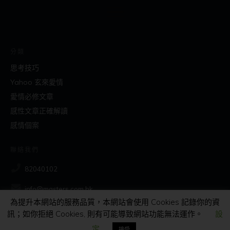
分類
思考技巧
Yahoo 玄來愛情
愛情必修文章
感性文章正確解讀
感情個案
聯絡我們
82040102
info@masters.com.hk
為提升本網站的服務品質，本網站會使用 Cookies 記錄你的資
訊；如你拒絕 Cookies, 則有可能導致網站功能無法運作。
設
社交
定
接受