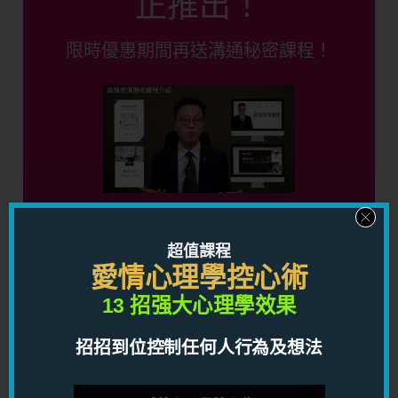
正推出！
限時優惠期間再送溝通秘密課程！
限時優惠期間，你只需要 HKD699.00（原價
HKD11,920），就可以得到總共八個單元，二十三堂課的
超值課程
超卓溝通技巧影片，連厚達59頁筆記，再送你一個將來獨
愛情心理學控心術
立發售的溝通秘密影片，幫助你用情商帶動別人有感染
13 招强大心理學效果
力，到處都受人歡迎化解伴侶及同事間的矛盾，讓你得桃
花，得人緣，得貴人，得運氣！
招招到位控制任何人行為及想法
按此馬上了解