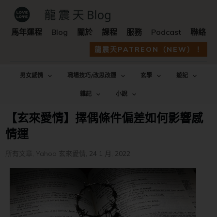
馬年運程
Blog
關於
課程
服務
Podcast
聯絡
龍震天PATREON（NEW）！
男女感情
職場技巧/改思改運
玄學
遊記
雜記
小說
【玄來愛情】擇偶條件偏差如何影響感
情運
所有文章
,
Yahoo 玄來愛情
,
24 1 月, 2022