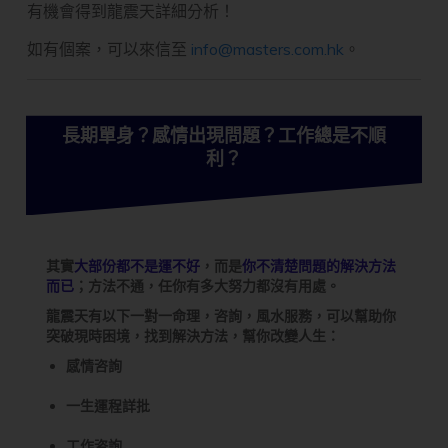
有機會得到龍震天詳細分析！
如有個案，可以來信至
info@masters.com.hk
。
長期單身？感情出現問題？工作總是不順
利？
其實
大部份都不是運不好
，而是
你不清楚問題的解決方法
而已
；方法不通，任你有多大努力都沒有用處。
龍震天有以下一對一命理，咨詢，風水服務，可以幫助你
突破現時困境，找到解決方法，幫你改變人生：
感情咨詢
一生運程詳批
工作咨詢