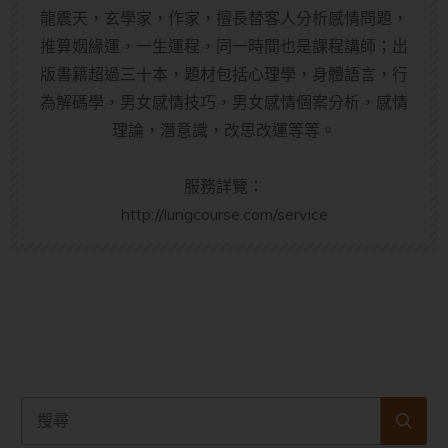
龍震天，玄學家，作家，擅長替客人分析感情問題，
推算姻緣運，一生運程，同一時間也是課程講師；出
版書籍超過三十本，題材包括心理學，身體語言，行
為解碼學，男女感情技巧，男女感情個案分析，感情
理論，潛意識，改思改運等等。
服務詳覽：
http://lungcourse.com/service