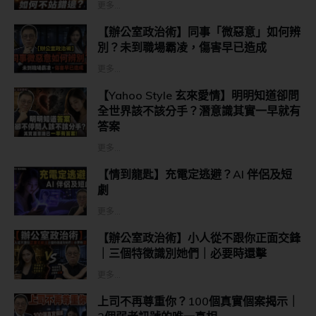
更多...
【辦公室政治術】同事「微惡意」如何辨
別？未到職場霸凌，傷害早已造成
更多...
【Yahoo Style 玄來愛情】明明知道卻問
全世界該不該分手？潛意識其實一早就有
答案
更多...
【情到龍匙】充電定逃避？AI 伴侶及短
劇
更多...
【辦公室政治術】小人從不跟你正面交鋒
｜三個特徵識別她們｜必要時還擊
更多...
上司不再尊重你？100個真實個案揭示｜