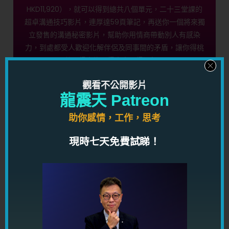
HKD11,920），就可以得到總共八個單元，二十三堂課的
超卓溝通技巧影片，連厚達59頁筆記，再送你一個將來獨
立發售的溝通秘密影片，幫助你用情商帶動別人有感染
力，到處都受人歡迎化解伴侶及同事間的矛盾，讓你得桃
花，得人緣，得貴人，得運氣！
觀看不公開影片
按此馬上了解
龍震天 Patreon
助你感情，工作，思考
愛情心理學控心術限時優惠！
現時七天免費試睇！