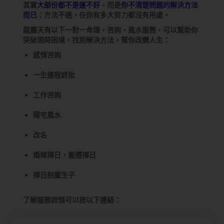
其實
大部份都不是運不好
，而是
你不清楚問題的解決方法
而已
；方法不通，任你有多大努力都沒有用處。
龍震天有以下一對一命理，咨詢，風水服務，可以幫助你
突破現時困境，找到解決方法，幫你改變人生：
感情咨詢
一生運程詳批
工作咨詢
陽宅風水
改名
婚嫁擇日，搬遷擇日
擇日剖腹生子
了解服務詳情可以按以下連結：