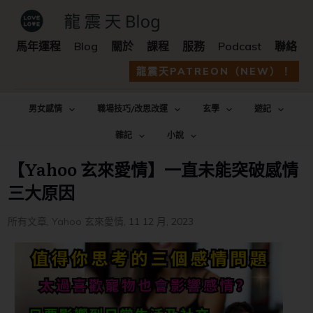
馬年運程
Blog
關於
課程
服務
Podcast
聯絡
龍震天PATREON（NEW）！
男女感情
職場技巧/改思改運
玄學
遊記
雜記
小說
【Yahoo 玄來愛情】一直未能突破感情
三大原因
所有文章
,
Yahoo 玄來愛情
,
11 12 月, 2023