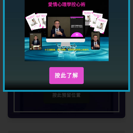
情！
按此馬上了解
是否想學習超卓溝通技巧？
50 分鐘講座讓你明白溝通技巧大忌，同時教你三招
按此了解
厲害溝通招數，讓你吸金，吸人緣，吸桃花！
按此預留位置