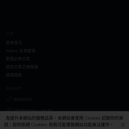
分類
思考技巧
Yahoo 玄來愛情
愛情必修文章
感性文章正確解讀
感情個案
聯絡我們
82040102
info@masters.com.hk
為提升本網站的服務品質，本網站會使用 Cookies 記錄你的資
訊；如你拒絕 Cookies, 則有可能導致網站功能無法運作。
設
社交