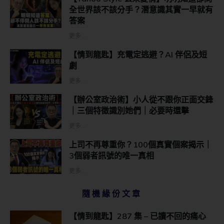
全世界該不該分手？潛意識其實一早就有
答案
更多...
【情到龍匙】充電定逃避？AI 伴侶及短
劇
更多...
【辦公室政治術】小人從不跟你正面交鋒
｜三個特徵識別她們｜必要時還擊
更多...
上司不再尊重你？100個真實個案揭示｜
3個弱者訊號的唯一真相
更多...
隨機緣份文章
【情到龍匙】287 集 – 已讀不回的痛心