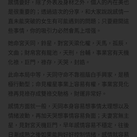
感情要好，除了外表及身材之外，個人的內在美也
是很重要的；透過這次的分享，和大家說說感情一
直未能突破的女生有可能遇到的問題；只要避開這
些事情，你的吸引力必然會馬上增强。
她命宮天同，鈴星，對宮天梁化權，天馬，孤辰，
文曲；財帛宮有龍池，天刑，台輔，事業宮有天機
化祿，巨門，祿存，天哭，封誥。
此命本局中等，天同守命不靠祖蔭白手興家，是積
極行動型；命見權星事業上容易有權，事業宮見化
祿再見祿存成雙祿交馳格，財運非常好。
感情方面就一般，天同本身容易想事情太理想以及
情緒波動，再加天哭想事情容易負面；夫妻宮無主
星，見對宮天機巨門，早年感情容易不穩定，往後
日漸成熟之後如果能夠好好控制情緒，感情就容易