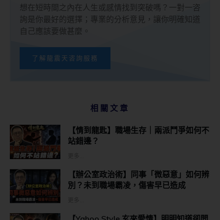
想在短時間之內在人生或感情找到突破嗎？一對一咨
詢是你最好的選擇；專業的分析意見，讓你明確知道
自己應該要做甚麼。
了解龍震天咨詢服務
相關文章
【情到龍匙】職場生存｜兩派鬥爭如何不
站錯邊？
更多...
【辦公室政治術】同事「微惡意」如何辨
別？未到職場霸凌，傷害早已造成
更多...
【Yahoo Style 玄來愛情】明明知道卻問