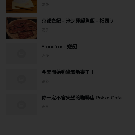
更多
京都遊記 – 米芝蓮鰻魚飯 – 祇園う
更多
Francfranc 遊記
更多
今天開始動筆寫新書了！
更多
你一定不會失望的咖啡店 Pokka Cafe
更多