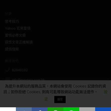
分類
思考技巧
Yahoo 玄來愛情
愛情必修文章
感性文章正確解讀
感情個案
聯絡我們
82040102
info@masters.com.hk
為提升本網站的服務品質，本網站會使用 Cookies 記錄你的資
訊；如你拒絕 Cookies, 則有可能導致網站功能無法運作。
設
社交
定
接受