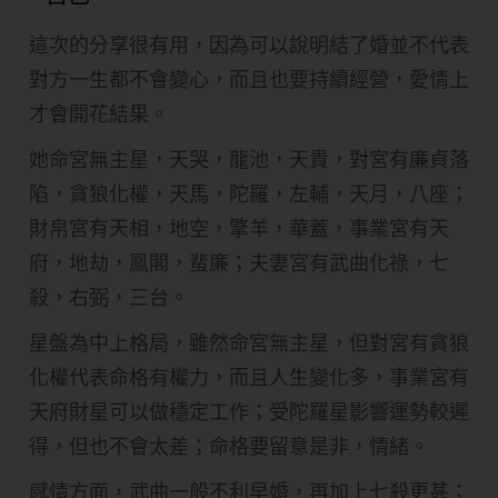
這次的分享很有用，因為可以說明結了婚並不代表
對方一生都不會變心，而且也要持續經營，愛情上
才會開花結果。
她命宮無主星，天哭，龍池，天貴，對宮有廉貞落
陷，貪狼化權，天馬，陀羅，左輔，天月，八座；
財帛宮有天相，地空，擎羊，華蓋，事業宮有天
府，地劫，鳯閣，蜚廉；夫妻宮有武曲化祿，七
殺，右弼，三台。
星盤為中上格局，雖然命宮無主星，但對宮有貪狼
化權代表命格有權力，而且人生變化多，事業宮有
天府財星可以做穩定工作；受陀羅星影響運勢較遲
得，但也不會太差；命格要留意是非，情緒。
感情方面，武曲一般不利早婚，再加上七殺更甚；