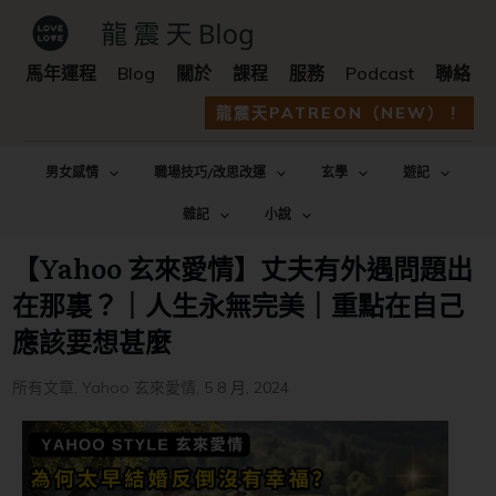
馬年運程
Blog
關於
課程
服務
Podcast
聯絡
龍震天PATREON（NEW）！
男女感情
職場技巧/改思改運
玄學
遊記
雜記
小說
【Yahoo 玄來愛情】丈夫有外遇問題出
在那裏？｜人生永無完美｜重點在自己
應該要想甚麼
所有文章
,
Yahoo 玄來愛情
,
5 8 月, 2024