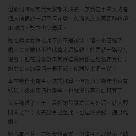
但那個時候其實大家都未成熟，無論在事業又或者
個人價值觀一都不停在變，久而久之大家距離也越
來越遠，雙方也少溝通。
她也隱隱覺得長此下去不是辦法，但一來已經了
婚，二來她也不想感情太過複雜，於是就一路沒有
理會；但在婚後數年其實這段關係已經名存實亡；
她對丈夫的事情一概不知，似同屋主多一點。
本來她們也有生小孩的打算，但努力了幾年也沒有
結果；後來感情也變差，也就沒有再有此打算了。
又這樣過了十年，最近她發覺丈夫有外遇，就大興
問罪之師；丈夫見事已至此，也坦然承認，提出離
婚。
她心有不甘，自然大發雷霆，但這樣也改變不了結