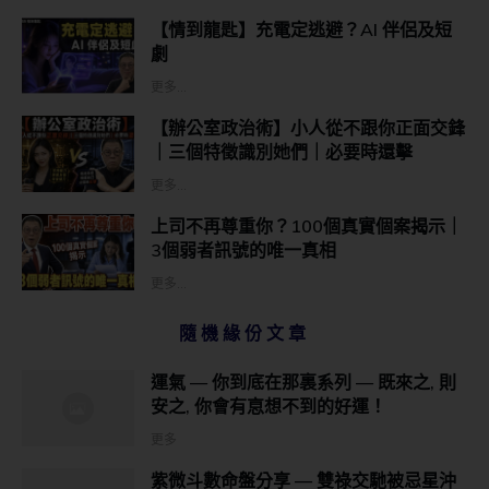
【情到龍匙】充電定逃避？AI 伴侶及短
劇
更多...
【辦公室政治術】小人從不跟你正面交鋒
｜三個特徵識別她們｜必要時還擊
更多...
上司不再尊重你？100個真實個案揭示｜
3個弱者訊號的唯一真相
更多...
隨機緣份文章
運氣 — 你到底在那裏系列 — 既來之, 則
安之, 你會有恴想不到的好運！
更多
紫微斗數命盤分享 — 雙祿交馳被忌星沖