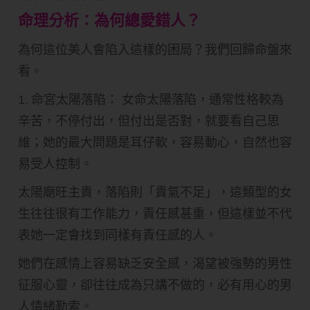
命理分析：為何總愛錯人？
為何這位美人會陷入這樣的困局？我們回歸命盤來
看。
1. 命宮太陽落陷： 女命太陽落陷，通常性格較為
辛苦，不停付出，但付出是否對，就要看自己思
維；她的最大問題是耳仔軟，容易動心，自然也容
易受人控制。
太陽廟旺主貴，落陷則「貴氣不足」，這類型的女
生往往很有工作能力，責任感甚重，但這樣並不代
表她一定會找到同樣有責任感的人。
她們在感情上容易缺乏安全感，渴望被強勢的男性
征服心靈，卻往往成為只講不做的，必有用心的男
人情緒勒索。