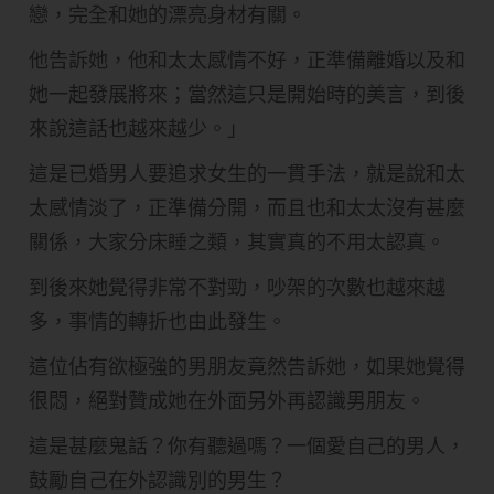
戀，完全和她的漂亮身材有關。
他告訴她，他和太太感情不好，正準備離婚以及和
她一起發展將來；當然這只是開始時的美言，到後
來說這話也越來越少。」
這是已婚男人要追求女生的一貫手法，就是說和太
太感情淡了，正準備分開，而且也和太太沒有甚麼
關係，大家分床睡之類，其實真的不用太認真。
到後來她覺得非常不對勁，吵架的次數也越來越
多，事情的轉折也由此發生。
這位佔有欲極強的男朋友竟然告訴她，如果她覺得
很悶，絕對贊成她在外面另外再認識男朋友。
這是甚麼鬼話？你有聽過嗎？一個愛自己的男人，
鼓勵自己在外認識別的男生？