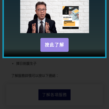
感情咨詢
一生運程詳批
工作咨詢
陽宅風水
改名
按此了解
婚嫁擇日，搬遷擇日
擇日剖腹生子
了解服務詳情可以按以下連結：
了解各項服務