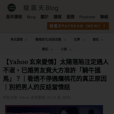
馬年運程
Blog
關於
課程
服務
Podcast
聯絡
龍震天PATREON（NEW）！
男女感情
職場技巧/改思改運
玄學
遊記
雜記
小說
【Yahoo 玄來愛情】太陽落陷注定遇人
不淑，已婚男友竟大方准許「騎牛搵
馬」？｜看透不停遇爛桃花的真正原因
｜別把男人的反話當情話
所有文章
,
Yahoo 玄來愛情
,
25 11 月, 2025