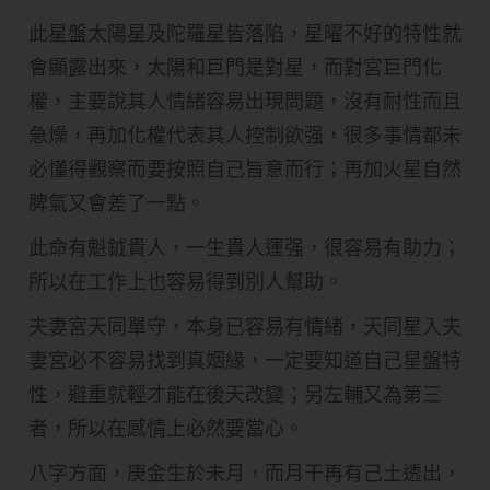
此星盤太陽星及陀羅星皆落陷，星曜不好的特性就
會顯露出來，太陽和巨門是對星，而對宮巨門化
權，主要說其人情緒容易出現問題，沒有耐性而且
急燥，再加化權代表其人控制欲强，很多事情都未
必懂得觀察而要按照自己旨意而行；再加火星自然
脾氣又會差了一點。
此命有魁龯貴人，一生貴人運强，很容易有助力；
所以在工作上也容易得到別人幫助。
夫妻宮天同單守，本身已容易有情緒，天同星入夫
妻宮必不容易找到真姻緣，一定要知道自己星盤特
性，避重就輕才能在後天改變；另左輔又為第三
者，所以在感情上必然要當心。
八字方面，庚金生於未月，而月干再有己土透出，