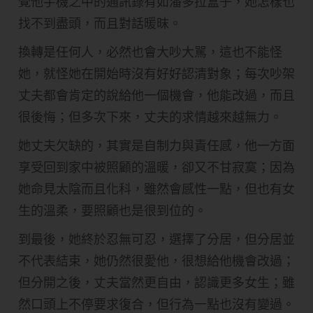
覺他手機之中的通訊錄有如潘多拉盒子，她怎樣也
找不到盡頭，而且對話暖昩。
換轉是任何人，必然也會大吵大駡，這也不能怪
她，就怪她在開始時沒有好好認清對象；每次吵架
丈夫都會肯定的說給他一個機會，他能改過，而且
很後悔；但多次下來，丈夫的求情越來越無力。
她丈夫欠缺的，其實是自制力與責任感，他一方面
享受回到家中被照顧的溫暖，卻又不甘寂寞；因為
她命見太陰而且化科，雖然會感性一點，但也有女
生的溫柔，要照顧也是很到位的。
到最後，她終於忍無可忍，選擇了分居，但分居並
不代表結束，她仍然很愛他，很想給他機會改過；
但分開之後，丈夫當然更自由，認識更多女生；雖
然口頭上不停要求復合，但行為一點也沒有變過。