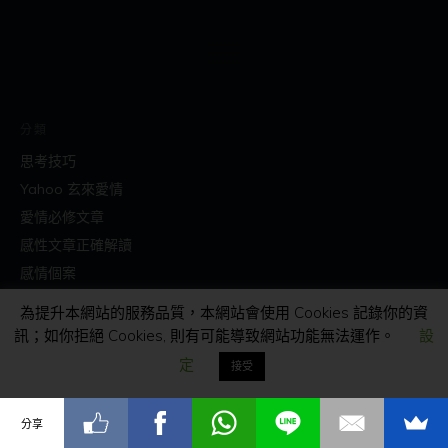
分類
思考技巧
Yahoo 玄來愛情
愛情必修文章
感性文章正確解讀
感情個案
為提升本網站的服務品質，本網站會使用 Cookies 記錄你的資
聯絡我們
訊；如你拒絕 Cookies, 則有可能導致網站功能無法運作。
設
82040102
定
接受
info@masters.com.hk
分享