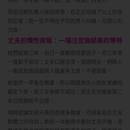
到的，多半是「扶不起」或「無情」的男人。
而這位桃花萬人迷的故事，也正正印證了以上所說
的正確；她一生不停在不同的男人糾纏，可謂心力
交瘁。
丈夫的慣性背叛：一場注定無結果的等待
她們結婚三年，自己一直都很想要孩子，但三年來
一直都不成功；丈夫口甜舌滑，眉精眼企，明眼人
一看就知道這個男人腦裏多主意，不易馴服。
她當然一早看在眼裏，所以期望用生小朋友來讓他
穩定下來，但三年來都不成功；而丈夫在婚後第二
年已經開始不正經。
現時認識女孩子真的有很多機會，也很容易在交友
軟體之中找到；她有一次無意中看到丈夫手機，發