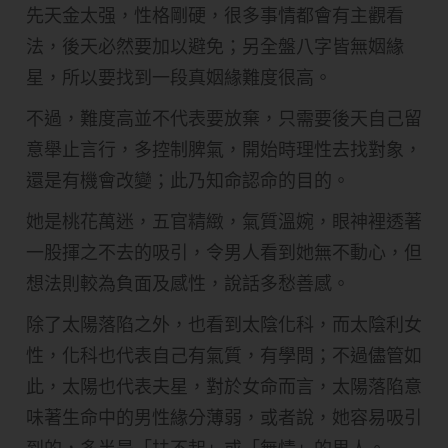
先天金太强，性格剛硬，很多事情都會有主觀看
法，後天必然要加以避免；另全盤八字皆無姻緣
星，所以要找到一段真姻緣難度很高。
不過，難度高並不代表要放棄，只需要後天自己留
意舉止言行，多控制脾氣，開始時理性去找對象，
還是有機會改變；此乃知命認命的目的。
她是桃花萬迷，五官精緻，氣質溫婉，眼神裡透著
一股揮之不去的吸引，令男人看到她無不動心，但
想法則較為負面及感性，說話多愁善感。
除了太陽落陷之外，也看到太陰化科，而太陰利女
性，化科也代表自己有氣質，有學問；不過儘管如
此，太陽也代表夫星，對於女命而言，太陽落陷意
味著生命中的男性緣分薄弱，或者說，她容易吸引