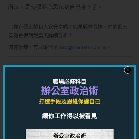
所以，是時候將心思花到自己身上了。
（你有個案想和大家分享嗎？如果題材合適，你的個案
有機會得到龍震天詳細分析！
如有個案，可以來信至
info@masters.com.hk
。
長期單身？感情出現問題？工作總是不順
利？
職場必修科目
辦公室政治術
打造手段及思維保護自己
其實
大部份都不是運不好
，而是
你不清楚問題的解決方法
讓你工作得以被看見
而已
；方法不通，任你有多大努力都沒有用處。
龍震天有以下一對一命理，咨詢，風水服務，可以幫助你
突破現時困境，找到解決方法，幫你改變人生：