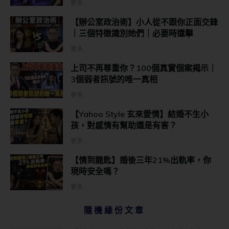
更多...
【辦公室政治術】小人從不跟你正面交鋒
｜三個特徵識別她們｜必要時還擊
更多...
上司不再尊重你？100個真實個案揭示｜
3個弱者訊號的唯一真相
更多...
【Yahoo Style 玄來愛情】結婚不生小
孩，對感情有幫助還是有害？
更多...
【情到龍匙】婚後三年21%出軌率，你
現時安全嗎？
更多...
隨機緣份文章