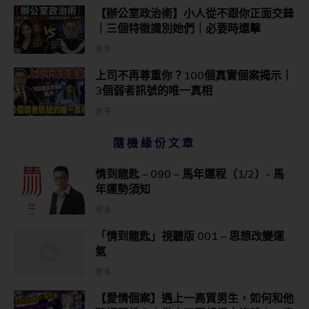
【辦公室政治術】小人從不跟你正面交鋒
｜三個特徵識別她們｜必要時還擊
更多...
上司不再尊重你？100個真實個案揭示｜
3個弱者訊號的唯一真相
更多...
隨機緣份文章
情到龍匙 – 090 – 馬年運程（1/2）- 馬
年運勢須知
更多
「情到龍匙」視聽版 001 – 思想改變運
氣
更多
【愛情個案】遇上一高質男生，如何和他