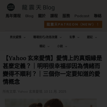
馬年運程
Blog
關於
課程
服務
Podcast
聯絡
龍震天PATREON（NEW）！
男女感情
職場技巧/改思改運
玄學
遊記
雜記
小說
【Yahoo 玄來愛情】愛情上的真姻緣是
甚麼定義？｜明明很幸福卻因為情緒而
變得不順利？｜三個你一定要知道的愛
情概念
所有文章
,
Yahoo 玄來愛情
,
10 11 月, 2025