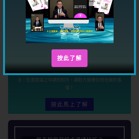
按此了解
限時優惠期間，你只需要 HKD489.00（原價 4,960），
就可以學習强大的心理學控心術課程，幫助你控制別人想
法，在潛意識之中調校對方，讓對方做著你想他做的事
情！
按此馬上了解