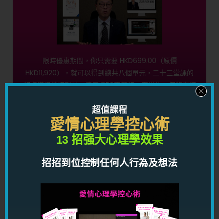
限時優惠期間，你只需要 HKD699.00（原價
HKD11,920），就可以得到總共八個單元，二十三堂課的
超卓溝通技巧影片，連厚達59頁筆記，再送你一個將來獨
立發售的溝通秘密影片，幫助你用情商帶動別人有感染
力，到處都受人歡迎化解伴侶及同事間的矛盾，讓你得桃
超值課程
愛情心理學控心術
花，得人緣，得貴人，得運氣！
13 招强大心理學效果
按此馬上了解
招招到位控制任何人行為及想法
愛情心理學控心術限時優惠！