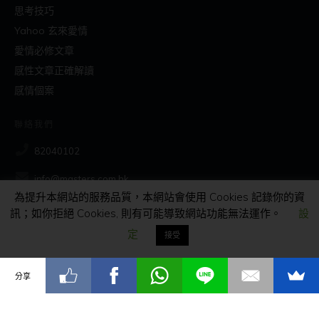
思考技巧
Yahoo 玄來愛情
愛情必修文章
感性文章正確解讀
感情個案
聯絡我們
82040102
info@masters.com.hk
為提升本網站的服務品質，本網站會使用 Cookies 記錄你的資
訊；如你拒絕 Cookies, 則有可能導致網站功能無法運作。
設
社交
定
接受
分享