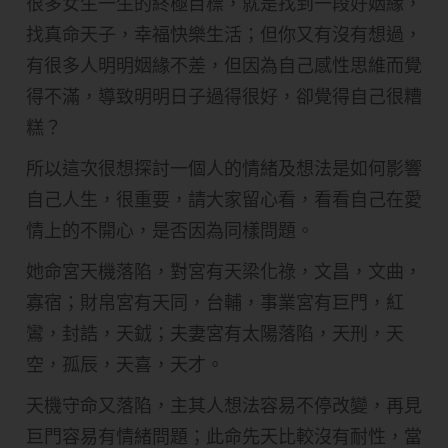
很多女生一生的終極目標，就是找到一段好姻緣，
找真命天子，幸福快樂生活；但你又有沒有想過，
有很多人明明姻緣不差，但因為自己感性思維而覺
得不滿，導致明明日子過得很好，卻覺得自己很糟
糕？
所以這次很想探討一個人的情緒及想法是如何影響
自己人生，很重要，請大家留心看，看看自己在愛
情上的不開心，是否因為同樣問題。
她命宮天機落陷，對宮有天梁化祿，文昌，文曲，
寡宿；財帛宮有天同，台輔，事業宮有巨門，紅
鸞，封誥，天龯；夫妻宮有太陽落陷，天刑，天
空，孤辰，天喜，天才。
天機守命又落陷，主其人想法容易不停改變，再見
巨門容易有情緒問題；此命先天比較沒有耐性，當