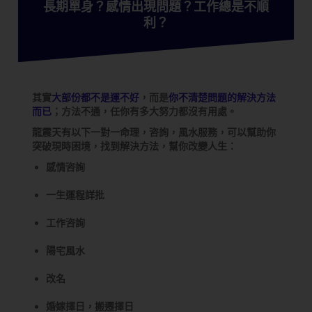
長期單身？感情出現問題？工作總是不順
利？
其實
大部份都不是運不好
，而是
你不清楚問題的解決方法
而已
；方法不通，任你有多大努力都沒有用處。
龍震天有以下一對一命理，咨詢，風水服務，可以幫助你
突破現時困境，找到解決方法，幫你改變人生：
感情咨詢
一生運程詳批
工作咨詢
陽宅風水
改名
婚嫁擇日，搬遷擇日