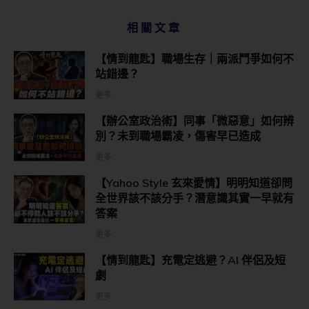
相關文章
【情到龍匙】職場生存｜兩派鬥爭如何不
站錯邊？
更多...
【辦公室政治術】同事「微惡意」如何辨
別？未到職場霸凌，傷害早已造成
更多...
【Yahoo Style 玄來愛情】明明知道卻問
全世界該不該分手？潛意識其實一早就有
答案
更多...
【情到龍匙】充電定逃避？AI 伴侶及短
劇
更多...