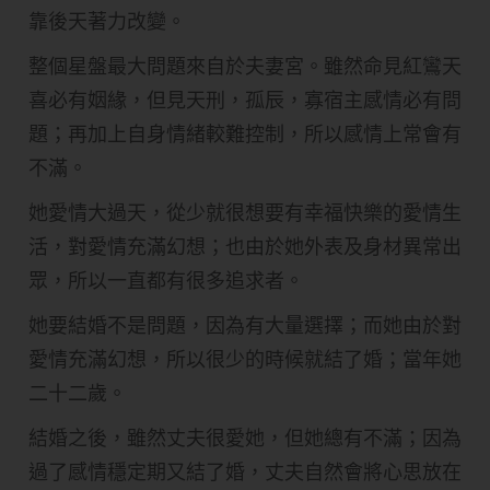
靠後天著力改變。
整個星盤最大問題來自於夫妻宮。雖然命見紅鸞天
喜必有姻緣，但見天刑，孤辰，寡宿主感情必有問
題；再加上自身情緒較難控制，所以感情上常會有
不滿。
她愛情大過天，從少就很想要有幸福快樂的愛情生
活，對愛情充滿幻想；也由於她外表及身材異常出
眾，所以一直都有很多追求者。
她要結婚不是問題，因為有大量選擇；而她由於對
愛情充滿幻想，所以很少的時候就結了婚；當年她
二十二歲。
結婚之後，雖然丈夫很愛她，但她總有不滿；因為
過了感情穩定期又結了婚，丈夫自然會將心思放在