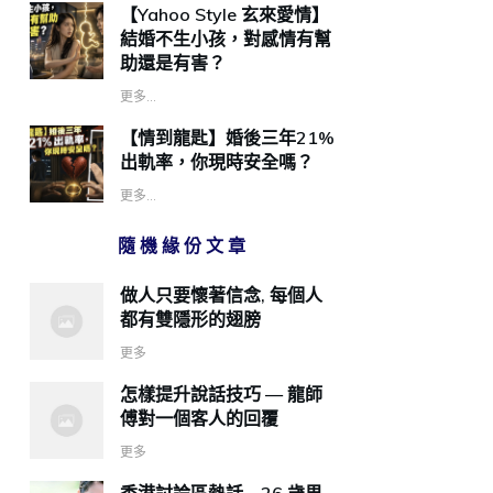
【Yahoo Style 玄來愛情】
結婚不生小孩，對感情有幫
助還是有害？
更多...
【情到龍匙】婚後三年21%
出軌率，你現時安全嗎？
更多...
隨機緣份文章
做人只要懷著信念, 每個人
都有雙隱形的翅膀
更多
怎樣提升說話技巧 — 龍師
傅對一個客人的回覆
更多