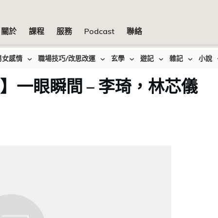
關於
課程
服務
Podcast
聯絡
男女感情
職場技巧/改思改運
玄學
遊記
雜記
小說
分享】一眼瞬間 – 李琦，林芯儀