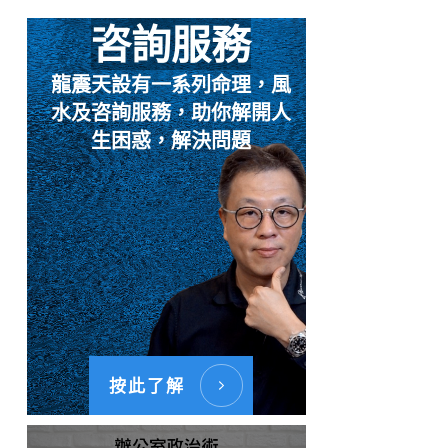
咨詢服務
龍震天設有一系列命理，風
水及咨詢服務，助你解開人
生困惑，解決問題
按此了解