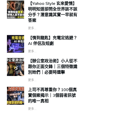
【Yahoo Style 玄來愛情】
明明知道卻問全世界該不該
分手？潛意識其實一早就有
答案
更多...
【情到龍匙】充電定逃避？
AI 伴侶及短劇
更多...
【辦公室政治術】小人從不
跟你正面交鋒｜三個特徵識
別她們｜必要時還擊
更多...
上司不再尊重你？100個真
實個案揭示｜3個弱者訊號
的唯一真相
更多...