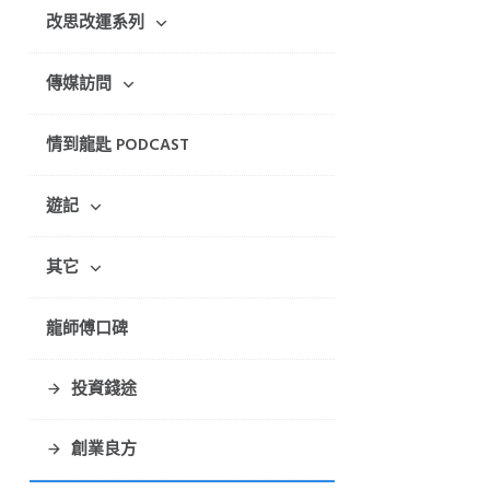
改思改運系列
傳媒訪問
情到龍匙 PODCAST
遊記
其它
龍師傅口碑
投資錢途
創業良方