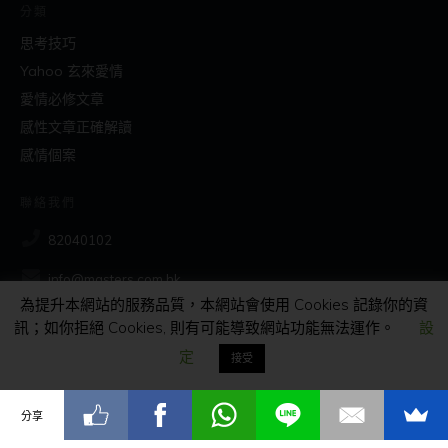
分類
思考技巧
Yahoo 玄來愛情
愛情必修文章
感性文章正確解讀
感情個案
聯絡我們
82040102
info@masters.com.hk
為提升本網站的服務品質，本網站會使用 Cookies 記錄你的資
訊；如你拒絕 Cookies, 則有可能導致網站功能無法運作。
設
社交
定
接受
分享