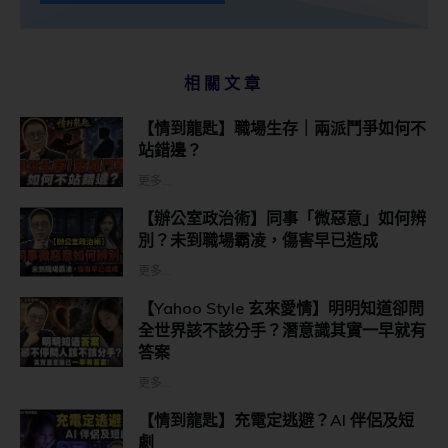
相關文章
【情到龍匙】職場生存｜兩派鬥爭如何不
站錯邊？
更多...
【辦公室政治術】同事「微惡意」如何辨
別？未到職場霸凌，傷害早已造成
更多...
【Yahoo Style 玄來愛情】明明知道卻問
全世界該不該分手？潛意識其實一早就有
答案
更多...
【情到龍匙】充電定逃避？AI 伴侶及短
劇