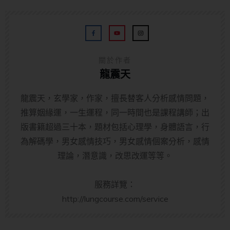
關於作者
龍震天
龍震天，玄學家，作家，擅長替客人分析感情問題，
推算姻緣運，一生運程，同一時間也是課程講師；出
版書籍超過三十本，題材包括心理學，身體語言，行
為解碼學，男女感情技巧，男女感情個案分析，感情
理論，潛意識，改思改運等等。
服務詳覽：
http://lungcourse.com/service