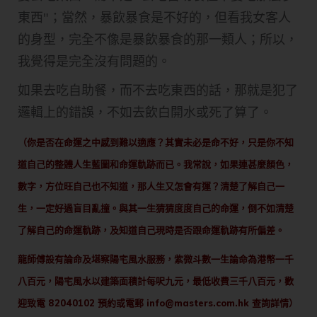
東西"；當然，暴飲暴食是不好的，但看我女客人
的身型，完全不像是暴飲暴食的那一類人；所以，
我覺得是完全沒有問題的。
如果去吃自助餐，而不去吃東西的話，那就是犯了
邏輯上的錯誤，不如去飲白開水或死了算了。
（你是否在命運之中感到難以適應？其實未必是命不好，只是你不知
道自己的整體人生藍圖和命運軌跡而已。我常說，如果連甚麼顏色，
數字，方位旺自己也不知道，那人生又怎會有運？清楚了解自己一
生，一定好過盲目亂撞。與其一生猜猜度度自己的命運，倒不如清楚
了解自己的命運軌跡，及知道自己現時是否跟命運軌跡有所偏差。
龍師傅設有論命及堪察陽宅風水服務，紫微斗數一生論命為港幣一千
八百元，陽宅風水以建築面積計每呎九元，最低收費三千八百元，歡
迎致電 82040102 預約或電郵
info@masters.com.hk
查詢詳情）