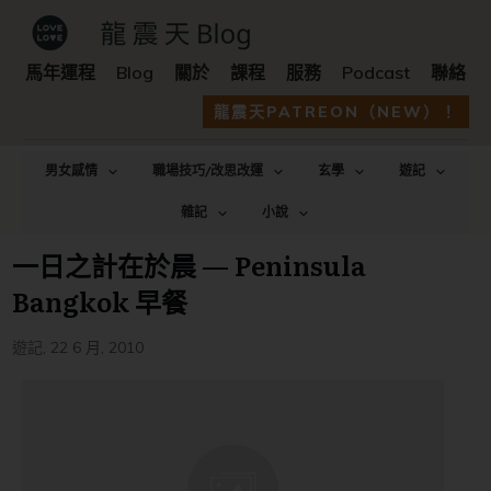
馬年運程
Blog
關於
課程
服務
Podcast
聯絡
龍震天PATREON（NEW）！
男女感情
職場技巧/改思改運
玄學
遊記
雜記
小說
一日之計在於晨 — Peninsula
Bangkok 早餐
遊記
,
22 6 月, 2010