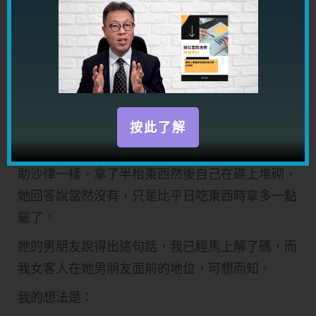
她之後來找我論命時和我分享，我就覺得這句說話
真的很無禮，又不尊重對方，而且也沒有甚麼
point。
到酒店吃自助餐，只要吃得下，要故意不拿嗎？真
的很沒有理由。
按此了解
我有問我的女客人，她是否像以前 pizza hut 的自
助沙律一樣，拿了半枱東西然後自己在碟上堆砌，
她回答說當然沒有，只是比平日吃東西時拿多一點
罷了。
她的男朋友說得出這句話，我已經馬上解了碼，而
我女客人在她男朋友面前的地位，可想而知。
我的想法是：