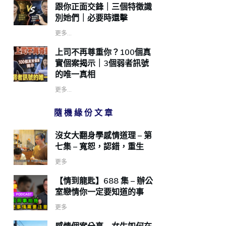
跟你正面交鋒｜三個特徵識
別她們｜必要時還擊
更多...
上司不再尊重你？100個真
實個案揭示｜3個弱者訊號
的唯一真相
更多...
隨機緣份文章
沒女大翻身學感情道理 – 第
七集 – 寬恕，認錯，重生
更多
【情到龍匙】688 集 – 辦公
室戀情你一定要知道的事
更多