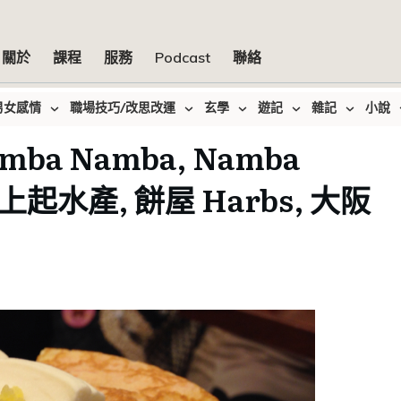
關於
課程
服務
Podcast
聯絡
男女感情
職場技巧/改思改運
玄學
遊記
雜記
小說
mba Namba, Namba
y, 上起水產, 餅屋 Harbs, 大阪