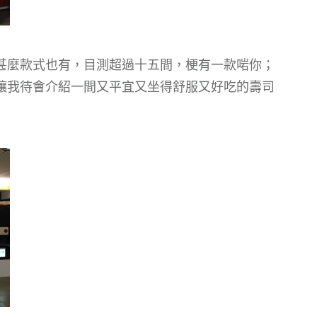
甚麼款式也有，目測超過十五間，梗有一款啱你；
讓我待會介紹一間又平宜又坐得舒服又好吃的壽司