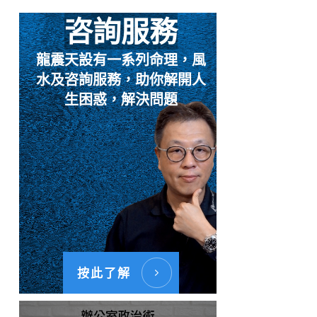
咨詢服務
龍震天設有一系列命理，風
水及咨詢服務，助你解開人
生困惑，解決問題
按此了解