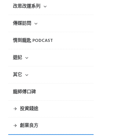
改思改運系列
傳媒訪問
情到龍匙 PODCAST
遊記
其它
龍師傅口碑
投資錢途
創業良方