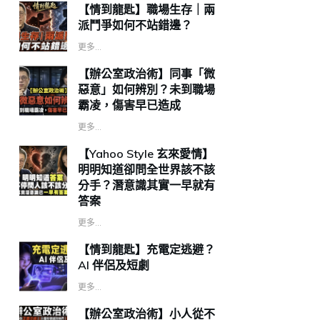
【情到龍匙】職場生存｜兩
派鬥爭如何不站錯邊？
更多...
【辦公室政治術】同事「微
惡意」如何辨別？未到職場
霸凌，傷害早已造成
更多...
【Yahoo Style 玄來愛情】
明明知道卻問全世界該不該
分手？潛意識其實一早就有
答案
更多...
【情到龍匙】充電定逃避？
AI 伴侶及短劇
更多...
【辦公室政治術】小人從不