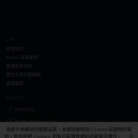
分類
思考技巧
Yahoo 玄來愛情
愛情必修文章
感性文章正確解讀
感情個案
聯絡我們
82040102
info@masters.com.hk
為提升本網站的服務品質，本網站會使用 Cookies 記錄你的資
訊；如你拒絕 Cookies, 則有可能導致網站功能無法運作。
設
社交