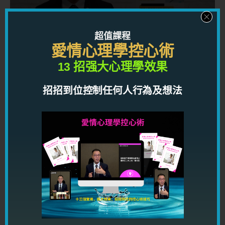
利用心理學，手段及經實例驗證的可行方法，學習
權力和影響力的運作方式，讓你在職場上打造高端
人脈網絡及一流人際關係，獲得金錢和權力！
超值課程
愛情心理學控心術
按此了解
13 招强大心理學效果
招招到位控制任何人行為及想法
千呼萬喚
「高情商溝通術」
現已推出！
利用强大情商及一流溝通技巧動之以情，
感染帶動任何人，讓你到處都得人緣，得
桃花，得貴人！