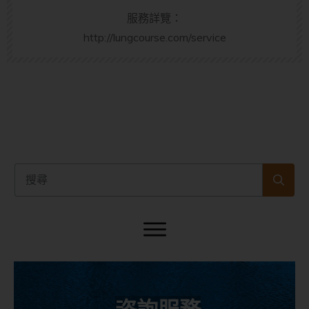
服務詳覽：
http://lungcourse.com/service