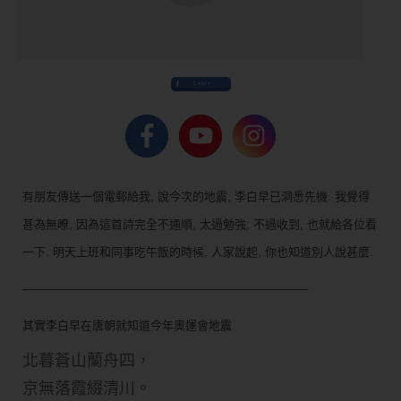
Share
有朋友傳送一個電郵給我, 說今次的地震, 李白早已洞悉先機. 我覺得
甚為無暸, 因為這首詩完全不通順, 太過勉強; 不過收到, 也就給各位看
一下. 明天上班和同事吃午飯的時候, 人家說起, 你也知道別人說甚麼.
————————————————————————–
其實李白早在唐朝就知道今年奧運會地震
北暮蒼山蘭舟四，
京無落霞綴清川。