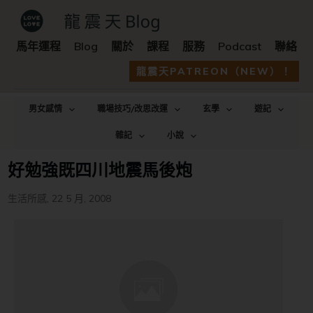
馬年運程
Blog
關於
課程
服務
Podcast
聯絡
龍震天PATREON（NEW）！
男女感情
職場技巧/改思改運
玄學
遊記
雜記
小說
好勉強既四川地震馬後炮
生活所感
,
22 5 月, 2008