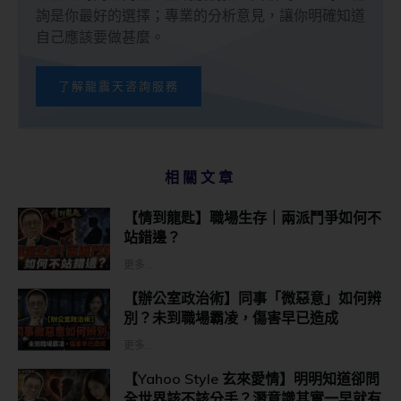
詢是你最好的選擇；專業的分析意見，讓你明確知道
自己應該要做甚麼。
了解龍震天咨詢服務
相關文章
【情到龍匙】職場生存｜兩派鬥爭如何不
站錯邊？
更多...
【辦公室政治術】同事「微惡意」如何辨
別？未到職場霸凌，傷害早已造成
更多...
【Yahoo Style 玄來愛情】明明知道卻問
全世界該不該分手？潛意識其實一早就有