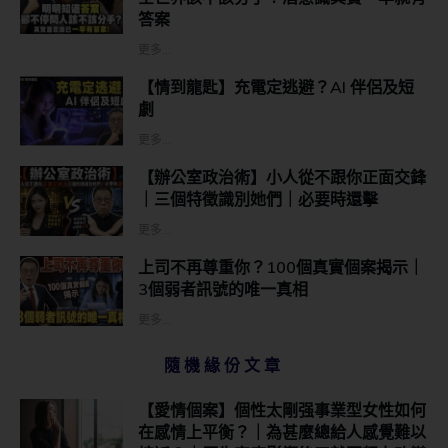
答案
更多...
【情到龍匙】充電定逃避？AI 伴侶及短
劇
更多...
【辦公室政治術】小人從不跟你正面交鋒
｜三個特徵識別她們｜必要時還擊
更多...
上司不再尊重你？100個真實個案揭示｜
3個弱者訊號的唯一真相
更多...
隨機緣份文章
【愛情個案】個性太剛强事業型女性如何
在感情上平衡？｜為甚麼總給人感覺難以