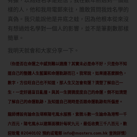
有據，以為姓名學是迷信；我在數年前遇到一個這
樣的人，他和我用電郵來往，膽敢質問我姓名學的
真偽。我只能說他是井底之蛙，因為他根本從來沒
有想過姓名學對一個人的影響，並不是筆劃數那樣
簡單。
我明天就會和大家分享一下。
（你是否在命運之中感到難以適應？其實未必是命不好，只是你不知
道自己的整體人生藍圖和命運軌跡而已。我常說，如果連甚麼顏色，
數字，方位旺自己也不知道，那人生又怎會有運？清楚了解自己一
生，一定好過盲目亂撞。與其一生猜猜度度自己的命運，倒不如清楚
了解自己的命運軌跡，及知道自己現時是否跟命運軌跡有所偏差。
龍師傅設有論命及堪察陽宅風水服務，紫微斗數一生論命為港幣一千
六百元，陽宅風水以建築面積計每呎九元，最低收費三千八百元，歡
迎致電 82040102 預約或電郵
info@masters.com.hk
查詢詳情）