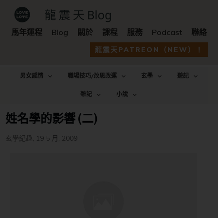
馬年運程
Blog
關於
課程
服務
Podcast
聯絡
龍震天PATREON（NEW）！
男女感情
職場技巧/改思改運
玄學
遊記
雜記
小說
姓名學的影響 (二)
玄學紀趣
,
19 5 月, 2009