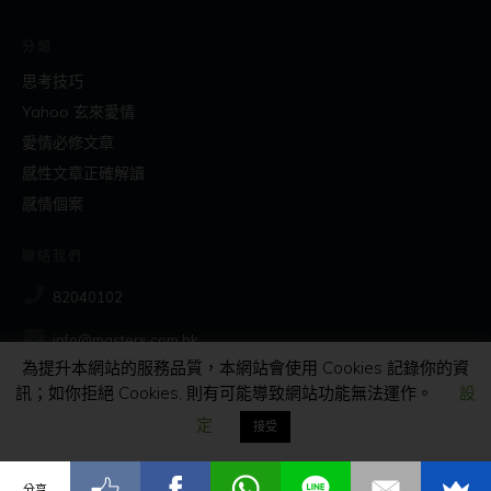
分類
思考技巧
Yahoo 玄來愛情
愛情必修文章
感性文章正確解讀
感情個案
聯絡我們
82040102
info@masters.com.hk
為提升本網站的服務品質，本網站會使用 Cookies 記錄你的資
訊；如你拒絕 Cookies, 則有可能導致網站功能無法運作。
設
社交
定
接受
分享