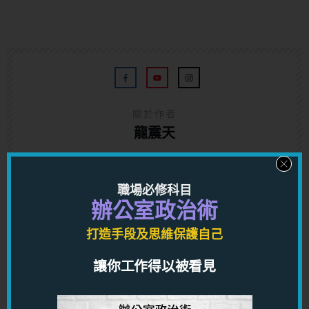
關於作者
龍震天
龍震天，玄學家，作家，擅長替客人分析感情問題，
推算姻緣運，一生運程，同一時間也是課程講師；出
職場必修科目
版書籍超過三十本，題材包括心理學，身體語言，行
辦公室政治術
為解碼學，男女感情技巧，男女感情個案分析，感情
打造手段及思維保護自己
理論，潛意識，改思改運等等。
讓你工作得以被看見
服務詳覽：
http://lungcourse.com/service