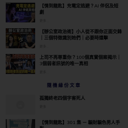
【情到龍匙】充電定逃避？AI 伴侶及短
劇
更多...
【辦公室政治術】小人從不跟你正面交鋒
｜三個特徵識別她們｜必要時還擊
更多...
上司不再尊重你？100個真實個案揭示｜
3個弱者訊號的唯一真相
更多...
隨機緣份文章
孤獨終老四個字害死人
更多
【情到龍匙】301 集 － 騙財騙色男人手