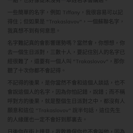
一點，也好像從來沒有一本姓名學書講過。
一些簡單的名字，例如 Tiffany，我很容易可以記
得住；但如果是 "Trakaslavov"，一個蘇聯名字，
我真想不到有何意思。
名字難記真的會影響運勢嗎？當然會，你想想，你
去一個生日派對，三數十人，要記住別人的名字已
經很難了，還要有一個人叫 "Trakaslovov"，那你
聽了十次你都不會記得。
不記得的後果，是你當然不會和這個人談話，也不
會說這個人的名字，因為你怕記錯，說錯；而不稱
呼對方的後果，就是整個生日派對之中，都沒有人
願意和這位 "Trakaslovov" 說半句話，這位先生
的人緣運也一定不會好到那裏去。
日後你在街上撞見，我敢擔保你也不會叫他，因為