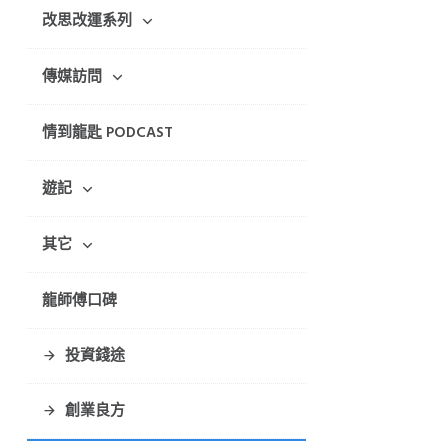
改思改運系列
傳媒訪問
情到龍匙 PODCAST
遊記
其它
龍師傅口碑
投資錢途
創業良方