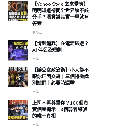
【Yahoo Style 玄來愛情】
明明知道卻問全世界該不該
分手？潛意識其實一早就有
答案
更多...
【情到龍匙】充電定逃避？
AI 伴侶及短劇
更多...
【辦公室政治術】小人從不
跟你正面交鋒｜三個特徵識
別她們｜必要時還擊
更多...
上司不再尊重你？100個真
實個案揭示｜3個弱者訊號
的唯一真相
更多...