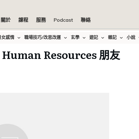
關於
課程
服務
Podcast
聯絡
男女感情
職場技巧/改思改運
玄學
遊記
雜記
小說
man Resources 朋友