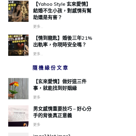
【Yahoo Style 玄來愛情】
結婚不生小孩，對感情有幫
助還是有害？
更多...
【情到龍匙】婚後三年21%
出軌率，你現時安全嗎？
更多...
隨機緣份文章
【玄來愛情】做好這三件
事，就能找到好姻緣
更多
男女感情重要技巧 – 好心分
手的背後真正意義
更多