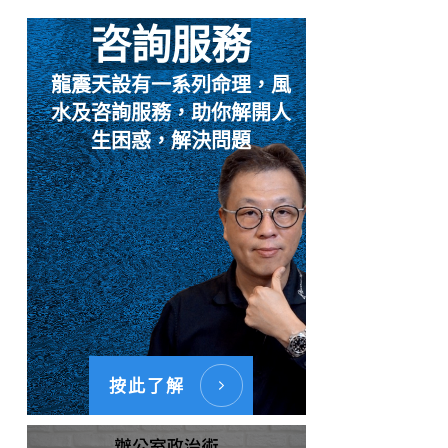
咨詢服務
龍震天設有一系列命理，風
水及咨詢服務，助你解開人
生困惑，解決問題
按此了解