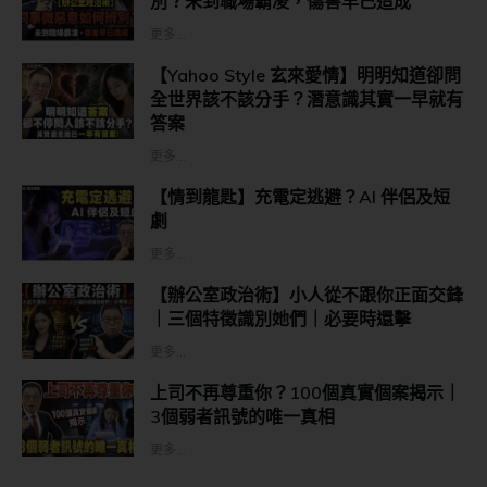
別？未到職場霸凌，傷害早已造成
更多...
【Yahoo Style 玄來愛情】明明知道卻問
全世界該不該分手？潛意識其實一早就有
答案
更多...
【情到龍匙】充電定逃避？AI 伴侶及短
劇
更多...
【辦公室政治術】小人從不跟你正面交鋒
｜三個特徵識別她們｜必要時還擊
更多...
上司不再尊重你？100個真實個案揭示｜
3個弱者訊號的唯一真相
更多...