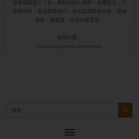
版書籍超過三十本，題材包括心理學，身體語言，行
為解碼學，男女感情技巧，男女感情個案分析，感情
理論，潛意識，改思改運等等。
服務詳覽：
http://lungcourse.com/service