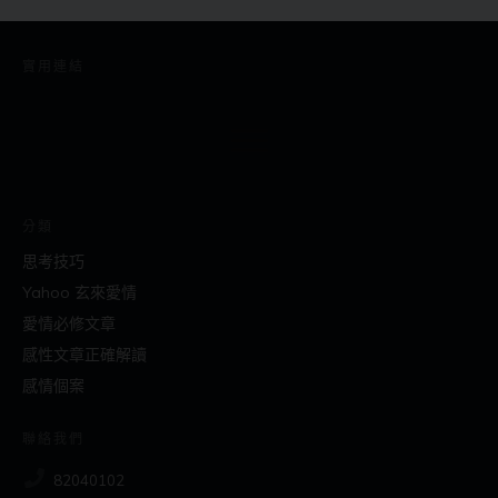
實用連結
分類
思考技巧
Yahoo 玄來愛情
愛情必修文章
感性文章正確解讀
感情個案
聯絡我們
82040102