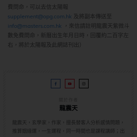
費問命，可以去信太陽報
supplement@opg.com.hk
及將副本傳送至
info@masters.com.hk
，來信請註明龍震天紫微斗
數免費問命，新曆出生年月日時，回覆約二百字左
右，將於太陽報及此網誌刊出）
關於作者
龍震天
龍震天，玄學家，作家，擅長替客人分析感情問題，
推算姻緣運，一生運程，同一時間也是課程講師；出