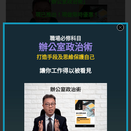
「辦公室政治術」
現已推出！現做限時優惠！
利用心理學，手段及經實例驗證的可行方法，學習
職場必修科目
權力和影響力的運作方式，讓你在職場上打造高端
辦公室政治術
人脈網絡及一流人際關係，獲得金錢和權力！
打造手段及思維保護自己
按此了解
讓你工作得以被看見
千呼萬喚
「高情商溝通術」
現已推出！