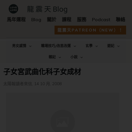
馬年運程
Blog
關於
課程
服務
Podcast
聯絡
龍震天PATREON（NEW）！
男女感情
職場技巧/改思改運
玄學
遊記
雜記
小說
子女宮武曲化科子女成材
太陽報讀者來信
,
14 10 月, 2008