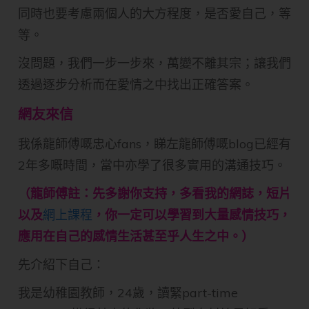
同時也要考慮兩個人的大方程度，是否愛自己，等
等。
沒問題，我們一步一步來，萬變不離其宗；讓我們
透過逐步分析而在愛情之中找出正確答案。
網友來信
我係龍師傅嘅忠心fans，睇左龍師傅嘅blog已經有
2年多嘅時間，當中亦學了很多實用的溝通技巧。
（龍師傅註：先多謝你支持，多看我的網誌，短片
以及
網上課程
，你一定可以學習到大量感情技巧，
應用在自己的感情生活甚至乎人生之中。）
先介紹下自己：
我是幼稚園教師，24歲，讀緊part-time