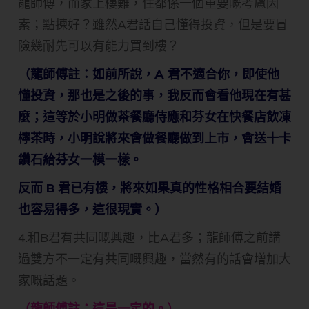
龍師傅，而家上樓難，住都係一個重要嘅考慮因
素；點揀好？雖然A君話自己懂得投資，但是要冒
險幾耐先可以有能力買到樓？
（龍師傅註：如前所說，A 君不適合你，即使他
懂投資，那也是之後的事，我反而會看他現在有甚
麼；這等於小明做茶餐廳侍應和芬女在快餐店飲凍
檸茶時，小明說將來會做餐廳做到上市，會送十卡
鑽石給芬女一模一樣。
反而 B 君已有樓，將來如果真的性格相合要結婚
也容易得多，這很現實。）
4.和B君有共同嘅興趣，比A君多；龍師傅之前講
過雙方不一定有共同嘅興趣，當然有的話會增加大
家嘅話題。
（龍師傅註：這是一定的。）