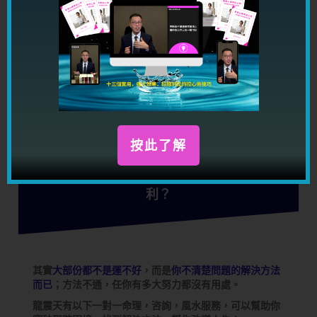
希望大家也可以透過我的分析去看到該如何在感情
上衡量一個人，作出選擇。）
（你有個案想和大家分享嗎？如果題材合適，你的個案
有機會得到龍震天詳細分析！
如有個案，可以來信至
info@masters.com.hk
。
按此了解
長期單身？感情出現問題？工作總是不順
利？
其實
大部份都不是運不好
，而是
你不清楚問題的解決方法
而已
；方法不通，任你有多大努力都沒有用處。
龍震天有以下一對一命理，咨詢，風水服務，可以幫助你