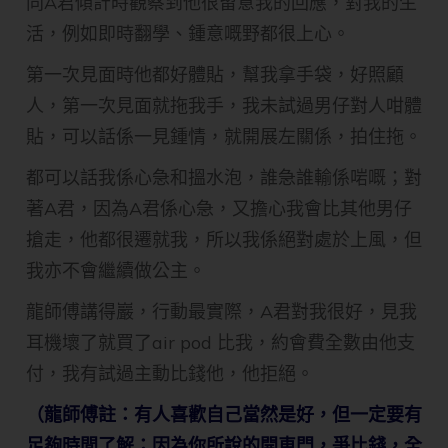
同A君傾計時觀察到他很留意我的回應，對我的生
活，例如即時翻學、鍾意嘅野都很上心。
第一次見面時他都好體貼，幫我拿手袋，好照顧
人，第一次見面就拖我手，我未試過男仔對人咁體
貼，可以話係一見鍾情，就開展左關係，拍住拖。
都可以話我係心急和搵水泡，誰急誰輸係啱嘅；對
著A君，因為A君係心急，又擔心我會比其他男仔
搶走，他都很遷就我，所以我係絕對處於上風，但
我亦不會繼續做公主。
龍師傅講得巖，行動最實際，A君對我很好，見我
耳機壞了就買了air pod 比我，約會費全數由他支
付，我有試過主動比錢他，他拒絕。
（龍師傅註：有人喜歡自己當然是好，但一定要有
足夠時間了解；因為你所說的開車門，爭比錢，全