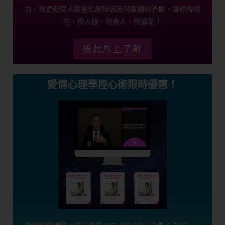
力，到處都受人歡迎化解伴侶及同事間的矛盾，讓你得桃
花，得人緣，得貴人，得運氣！
按此馬上了解
愛情心理學控心術限時優惠！