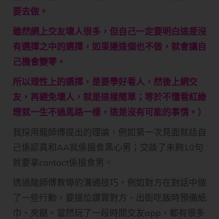
要去做。
雖然網上交友壞人很多，但自己一定要明白這是沒
有選擇之中的選擇，如果連這個也不做，就會讓自
己機會變零。
所以理性上的選擇，是要學好看人，然後上網交
友，再避免壞人，就是這樣簡單；等於不懂看紅綠
燈就一生不過馬路一樣，這是沒有可能的事情。）
我採用龍師傅提出的理論，例如第一次見面就話自
己係認真和AA就係搵食黑心男；交談了未夠10句
就要拿contact係搵食男。
透過龍師傅教導的溝通技巧，例如對方在對話中做
了一些行動，要搵位讚賞對方、出街吃飯時預備紙
巾、夾餸。當然玩了一段時間交友app，都有很多