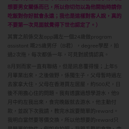
想要男女關係而已，所以你切勿以為他開始時請你
吃飯對你好就會永遠；我也是這樣對客人說，真的
不要第一次見面就覺得下世也認定了。）
其實之前係交友app識左一個24歲做program
assistant 嘅25歲男仔（B君），degree學歷，拍
過2次拖，每次都係一年，可見對感情認真。
8月到而家一直有聯絡，但是訊息覆得慢；上年5
月畢業出來，之後做野，係獨生子，父母暫時過左
去家拿大住，父母在香港買左居屋，約500尺，日
後不用擔心住的問題。我有透露過想學游水，他9
月中約左我出來，食完晚飯就去游水，他主動付
款，並說下次我請，教完水說要簡單的reward。
我明白當然要等價交換，所以他想要的reward只
是簡單的物件，例如自拍照、我親手整的食物、曲