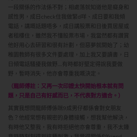
一段關係的作法係不對；相處落就知道他是癡身和
感性男，成日check住我做緊d咩、成日要和我傾
電話，講嘅話題唔多，成日講股票和日後買居屋或
者租樓住，雖然我不懂股票市場，我當然都有讚賞
他好用心去研習和很有計劃，但惡夢就開始了；幼
稚園教師有很多文件要處理，加上我又要讀書，日
日傾電話騷擾我做野.....有時都好堅定得說我要做
野，暫時消失，他亦會尊重我嘅決定。
（龍師傅註：又再一次印證太快開始根本就有問
題，只是自己有好感而已，不代表對方適合。）
其實我想問龍師傅係咪9成男仔都係會對女朋友
色？他經常想有親密的身體接觸，想我幫他解決，
有時他又整我，我有時拒絕他亦會尊重，我不太鍾
意時時刻刻得到這種刺激，我覺得關係似friend