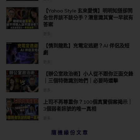
【Yahoo Style 玄來愛情】明明知道卻問
全世界該不該分手？潛意識其實一早就有
答案
更多...
【情到龍匙】充電定逃避？AI 伴侶及短
劇
更多...
【辦公室政治術】小人從不跟你正面交鋒
｜三個特徵識別她們｜必要時還擊
更多...
上司不再尊重你？100個真實個案揭示｜
3個弱者訊號的唯一真相
更多...
隨機緣份文章