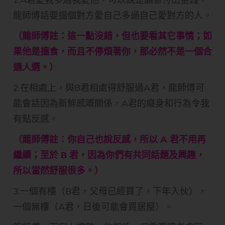
龍師傅話要搵個對方愛自己多過自己愛對方的人。
（龍師傅註：這一點沒錯，但也要看其它事情；如
果他是搵食，而且不停煩著你，那必然不是一個合
適人選。）
2.在相處上，與B君相處得舒服過A君，龍師傅可
能會話因為新鮮感嘅關係，A君的癡身和行為令我
有點反感。
（龍師傅註：你自己也說反感，所以 A 君不用再
繼續；至於 B 君，因為你們有共同話題及興趣，
所以當然舒服很多。）
3.一個有樓（B君，父母已經買了，下年入伙），
一個無樓（A君，日後可能會買居屋）。