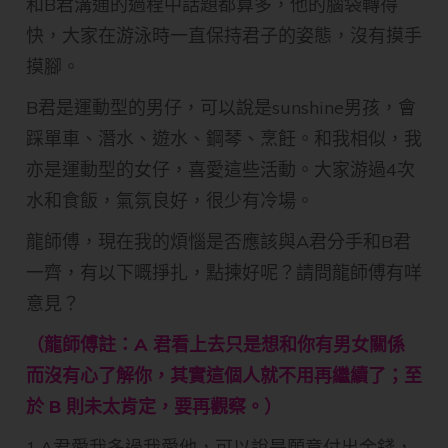
和B君溝通的過程中話題都算多，他的腦袋轉得
快，大家在游泳時一直保持君子的姿態，沒有摸手
摸腳。
B君是運動型的男仔，可以說是sunshine男孩，會
踩單車、潛水、遊水、鋼琴、烹飪。和我相似，我
亦是運動型的女仔，喜愛這些活動。大家游過4次
水和食飯，氣氛良好，很少有冷場。
龍師傅，現在我的煩惱是否應該與A君分手和B君
一齊，有以下嘅掙扎，點揀好呢？請問龍師傅有咩
意見？
（龍師傅註：A 君看上去只是想和你有男女關係
而沒有心了解你，其實這個人就不用再繼續了；至
於 B 則未太肯定，要再觀察。）
1.A君愛我多過我愛他，可以說是願意付出金錢，