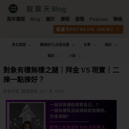
馬年運程
Blog
關於
課程
服務
Podcast
聯絡
龍震天PATREON（NEW）！
男女感情
職場技巧/改思改運
玄學
遊記
雜記
小說
對象有樓無樓之謎｜拜金 VS 現實｜二
㨂一點㨂好？
所有文章
,
感情個案
,
22 7 月, 2023