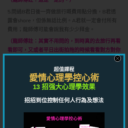
5.問過B君日後一齊做旅行嘅費用點分擔，B君透
露會share，但係無話比例。A君就一定會付所有
費用；龍師傅可能會說我有少少拜金。
（龍師傅註：其實不用問的，到時真的去旅行再看
看即可，又或者平日出街拍拖的時候看看對方對你
的大方程度也可以，問就有點難看了；所以你也要
留意你的溝通技巧，我的
「高情商溝通術」
之中有
超值課程
愛情心理學控心術
詳細說明溝通應該要做甚麼，你可以留意。
）
13 招强大心理學效果
我都知道選擇權都係係自己手上，但都想聽聽龍師
傅寶貴嘅意見。謝謝龍師傅。
招招到位控制任何人行為及想法
（龍師傅註：好的，結論是，A 君可以不用繼
續，B 君則可以再觀察，暫時都沒有問題。