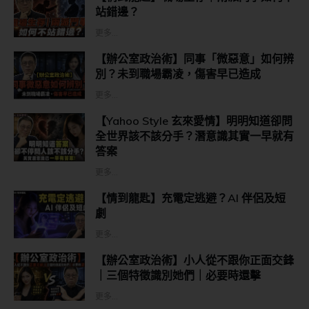
站錯邊？
更多...
【辦公室政治術】同事「微惡意」如何辨
別？未到職場霸凌，傷害早已造成
更多...
【Yahoo Style 玄來愛情】明明知道卻問
全世界該不該分手？潛意識其實一早就有
答案
更多...
【情到龍匙】充電定逃避？AI 伴侶及短
劇
更多...
【辦公室政治術】小人從不跟你正面交鋒
｜三個特徵識別她們｜必要時還擊
更多...