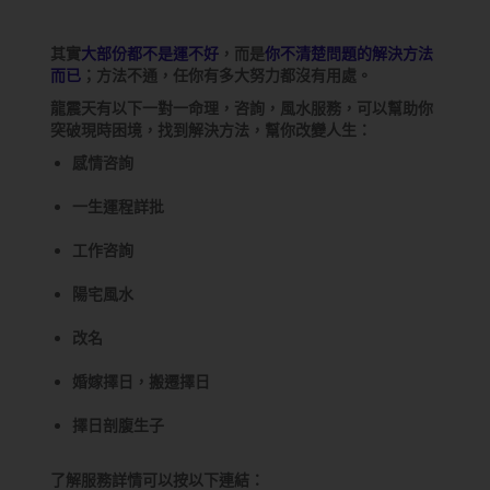
其實
大部份都不是運不好
，而是
你不清楚問題的解決方法
而已
；方法不通，任你有多大努力都沒有用處。
龍震天有以下一對一命理，咨詢，風水服務，可以幫助你
突破現時困境，找到解決方法，幫你改變人生：
感情咨詢
一生運程詳批
工作咨詢
陽宅風水
改名
婚嫁擇日，搬遷擇日
擇日剖腹生子
了解服務詳情可以按以下連結：