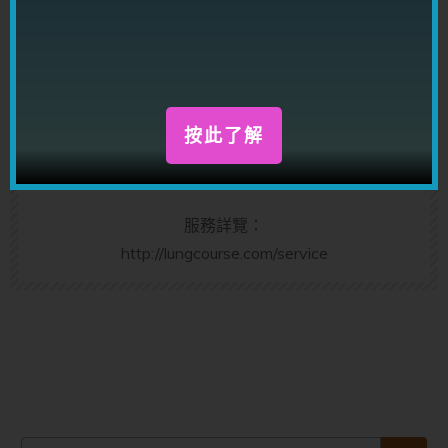
龍震天
龍震天，玄學家，作家，擅長替客人分析感情問題，
推算姻緣運，一生運程，同一時間也是課程講師；出
版書籍超過三十本，題材包括心理學，身體語言，行
按此了解
為解碼學，男女感情技巧，男女感情個案分析，感情
理論，潛意識，改思改運等等。
服務詳覽：
http://lungcourse.com/service