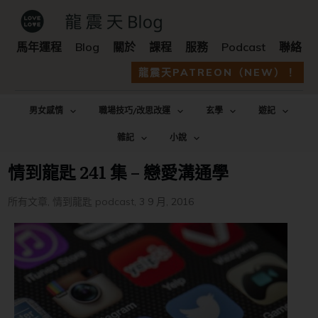
馬年運程
Blog
關於
課程
服務
Podcast
聯絡
龍震天PATREON（NEW）！
男女感情
職場技巧/改思改運
玄學
遊記
雜記
小說
情到龍匙 241 集 – 戀愛溝通學
所有文章
,
情到龍匙 podcast
,
3 9 月, 2016