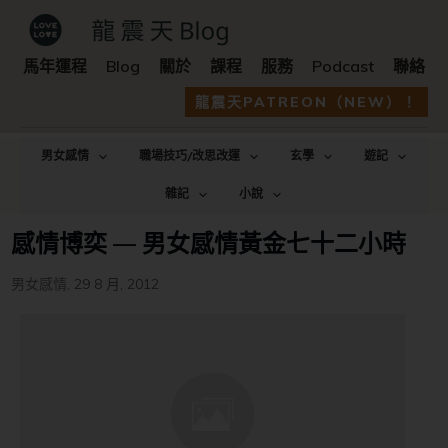
馬年運程
Blog
關於
課程
服務
Podcast
聯絡
龍震天PATREON（NEW）！
男女感情
職場技巧/改思改運
玄學
遊記
雜記
小說
感情博奕 — 男女感情黃金七十二小時
男女感情
,
29 8 月, 2012