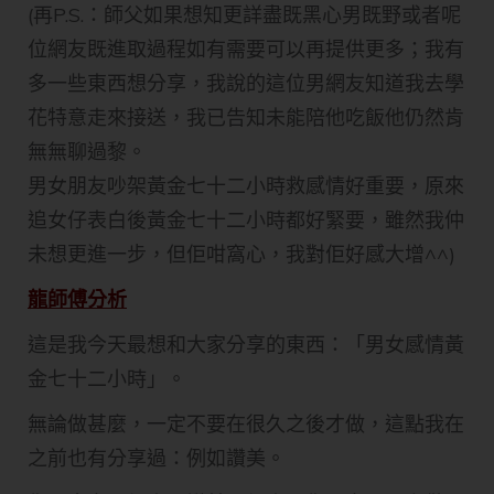
(再P.S.：師父如果想知更詳盡既黑心男既野或者呢
位網友既進取過程如有需要可以再提供更多；我有
多一些東西想分享，我說的這位男網友知道我去學
花特意走來接送，我已告知未能陪他吃飯他仍然肯
無無聊過黎。
男女朋友吵架黃金七十二小時救感情好重要，原來
追女仔表白後黃金七十二小時都好緊要，雖然我仲
未想更進一步，但佢咁窩心，我對佢好感大增^^)
龍師傅分析
這是我今天最想和大家分享的東西：「男女感情黃
金七十二小時」。
無論做甚麼，一定不要在很久之後才做，這點我在
之前也有分享過：例如讚美。