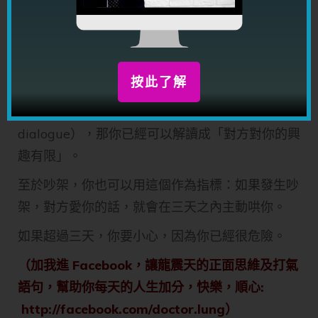
「這個世上沒有早知，只有行動。」（龍震天）
好好記著這個「男女感情黃金七十二小時」，因為
除了是自己的行動之外，也可以為對方解碼。
按此了解
例如初次約會，如果對方不在三天之內再約會你
（未必一定是出來，但起碼是 initiate 一個
dialogue），那你已經可以解讀成「對方對你的興
趣有限」。
至於吵架，你也可以用這個作為指標：如果發生吵
架，對方愛你的話，就會在三天之內主動哄你。
如果超過三天，你要小心，因為你已經很危險。
（加我進 Facebook，讓龍震天的正面思維及打氣
語句，幫助你每天的人生加分，快樂，順心:
http://facebook.com/doctor.lung）