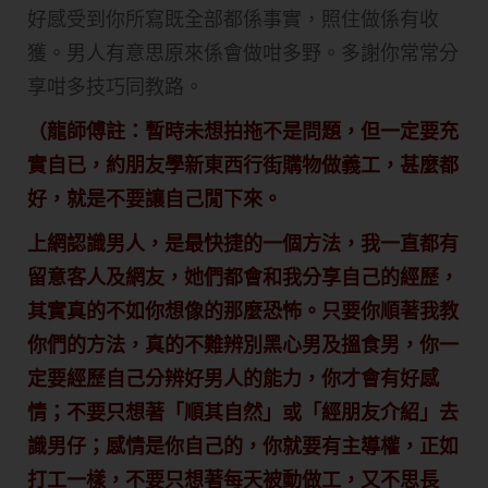
好感受到你所寫既全部都係事實，照住做係有收
獲。男人有意思原來係會做咁多野。多謝你常常分
享咁多技巧同教路。
（龍師傅註：暫時未想拍拖不是問題，但一定要充
實自已，約朋友學新東西行街購物做義工，甚麼都
好，就是不要讓自己閒下來。
上網認識男人，是最快捷的一個方法，我一直都有
留意客人及網友，她們都會和我分享自己的經歷，
其實真的不如你想像的那麼恐怖。只要你順著我教
你們的方法，真的不難辨別黑心男及搵食男，你一
定要經歷自己分辨好男人的能力，你才會有好感
情；不要只想著「順其自然」或「經朋友介紹」去
識男仔；感情是你自己的，你就要有主導權，正如
打工一樣，不要只想著每天被動做工，又不思長