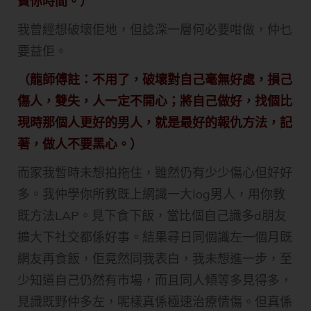
費你時間。）
我曾經想破壞佢地，但諗深一層何必要咁做，仲乜
要益佢。
（龍師傅註：不用了，破壞對自己毫無好處，損己
傷人，雙失，人一定不開心；將自己做好，找個比
現時那個人更好的男人，就是最好的報仇方法，記
著，做人不要黑心。）
而家我暫時未想拍拖住，雖然仍有少少傷心但好好
多。我仲學你所教既上網識一大log男人，用你教
既方法LAP。見下食下飯，當比個自己識多d朋友
擴大下社交都係好事。結果尋日同個識左一個月既
網友再食飯，佢竟然同我表白，我未想進一步，至
少知道自己仍然有市場，而且同人傾等多見得多，
見識既野仲多左，呢樣真係極速治療情傷。但真係