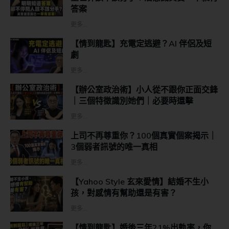
答案
更多...
【情到龍匙】充電定逃避？AI 伴侶及短
劇
更多...
【辦公室政治術】小人從不跟你正面交鋒
｜三個特徵識別她們｜必要時還擊
更多...
上司不再尊重你？100個真實個案揭示｜
3個弱者訊號的唯一真相
更多...
【Yahoo Style 玄來愛情】結婚不生小
孩，對感情有幫助還是有害？
更多...
【情到龍匙】婚後三年21%出軌率，你