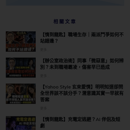
相關文章
【情到龍匙】職場生存｜兩派鬥爭如何不
站錯邊？
更多...
【辦公室政治術】同事「微惡意」如何辨
別？未到職場霸凌，傷害早已造成
更多...
【Yahoo Style 玄來愛情】明明知道卻問
全世界該不該分手？潛意識其實一早就有
答案
更多...
【情到龍匙】充電定逃避？AI 伴侶及短
劇