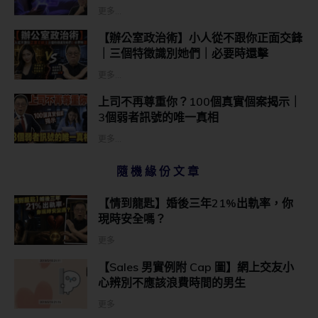
更多...
【辦公室政治術】小人從不跟你正面交鋒
｜三個特徵識別她們｜必要時還擊
更多...
上司不再尊重你？100個真實個案揭示｜
3個弱者訊號的唯一真相
更多...
隨機緣份文章
【情到龍匙】婚後三年21%出軌率，你
現時安全嗎？
更多
【Sales 男實例附 Cap 圖】網上交友小
心辨別不應該浪費時間的男生
更多