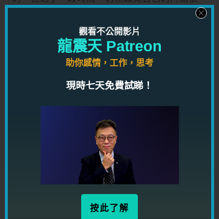
沒有重心。加上我現在讀書很忙碌，已經連看
新聞都幾乎沒有時間，我應該怎樣做呢？
觀看不公開影片
（龍師傅註：這帶出兩個很重要的問題，第一
龍震天 Patreon
個是自己是否有時間去學習其它的東西，第二
助你感情，工作，思考
是，網友是一位學生。
這讓我想到，有些經驗，是需要時間去歷練
現時七天免費試睇！
的。即如感情技巧，也無可能未拍過拖就會懂
得很多技巧一樣，都是要經過時間及心機才可
以得到。
網友很著力提升自己的氣質，內涵，但在我看
來，也未必要看些很嚴肅的雜誌才會得到這些
東西。
再想想，有多少人看 National Geographic,
讀者文摘？我想也很少人會看這些吧？即如我
想到，如果要有氣質，就需要修讀英國文學一
按此了解
樣，沒有多少人會這樣的。