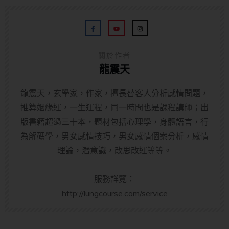
關於作者
龍震天
龍震天，玄學家，作家，擅長替客人分析感情問題，
推算姻緣運，一生運程，同一時間也是課程講師；出
版書籍超過三十本，題材包括心理學，身體語言，行
為解碼學，男女感情技巧，男女感情個案分析，感情
理論，潛意識，改思改運等等。
服務詳覽：
http://lungcourse.com/service