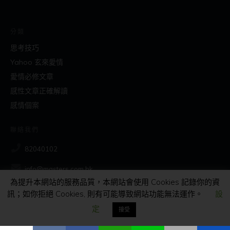
分類
思考技巧
Yahoo 玄來愛情
愛情必修文章
感性文章正確解讀
感情個案
聯絡我們
82040102
info@masters.com.hk
為提升本網站的服務品質，本網站會使用 Cookies 記錄你的資
訊；如你拒絕 Cookies, 則有可能導致網站功能無法運作。
設
社交
定
接受