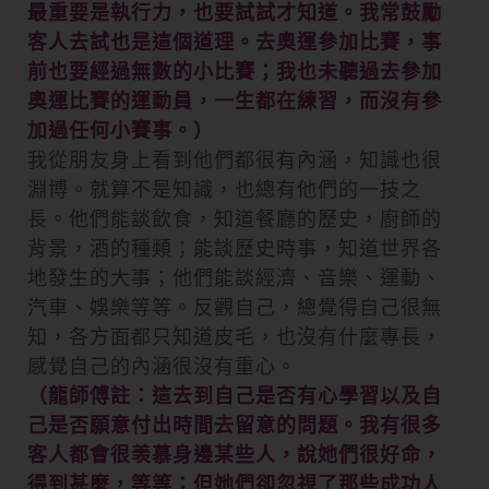
最重要是執行力，也要試試才知道。我常鼓勵
客人去試也是這個道理。去奧運參加比賽，事
前也要經過無數的小比賽；我也未聽過去參加
奧運比賽的運動員，一生都在練習，而沒有參
加過任何小賽事。）
我從朋友身上看到他們都很有內涵，知識也很
淵博。就算不是知識，也總有他們的一技之
長。他們能談飲食，知道餐廳的歷史，廚師的
背景，酒的種類；能談歷史時事，知道世界各
地發生的大事；他們能談經濟、音樂、運動、
汽車、娛樂等等。反觀自己，總覺得自己很無
知，各方面都只知道皮毛，也沒有什麼專長，
感覺自己的內涵很沒有重心。
（龍師傅註：這去到自己是否有心學習以及自
己是否願意付出時間去留意的問題。我有很多
客人都會很羡慕身邊某些人，說她們很好命，
得到甚麼，等等；但她們卻忽視了那些成功人