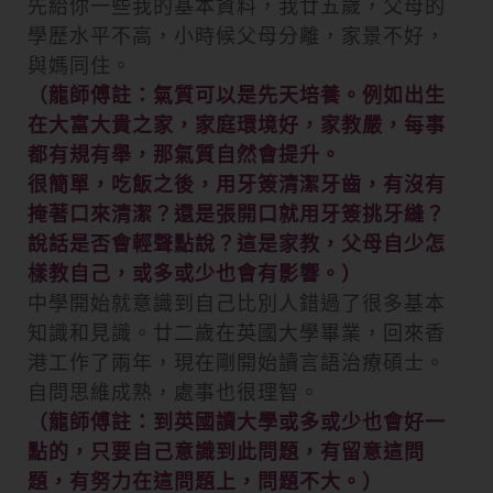
先給你一些我的基本資料，我廿五歲，父母的
學歷水平不高，小時候父母分離，家景不好，
與媽同住。
（龍師傅註：氣質可以是先天培養。例如出生
在大富大貴之家，家庭環境好，家教嚴，每事
都有規有舉，那氣質自然會提升。
很簡單，吃飯之後，用牙簽清潔牙齒，有沒有
掩著口來清潔？還是張開口就用牙簽挑牙縫？
說話是否會輕聲點說？這是家教，父母自少怎
樣教自己，或多或少也會有影響。）
中學開始就意識到自己比別人錯過了很多基本
知識和見識。廿二歲在英國大學畢業，回來香
港工作了兩年，現在剛開始讀言語治療碩士。
自問思維成熟，處事也很理智。
（龍師傅註：到英國讀大學或多或少也會好一
點的，只要自己意識到此問題，有留意這問
題，有努力在這問題上，問題不大。）