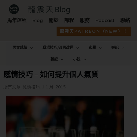
馬年運程
Blog
關於
課程
服務
Podcast
聯絡
龍震天PATREON（NEW）！
男女感情
職場技巧/改思改運
玄學
遊記
雜記
小說
感情技巧 – 如何提升個人氣質
所有文章
,
感情技巧
,
1 1 月, 2015