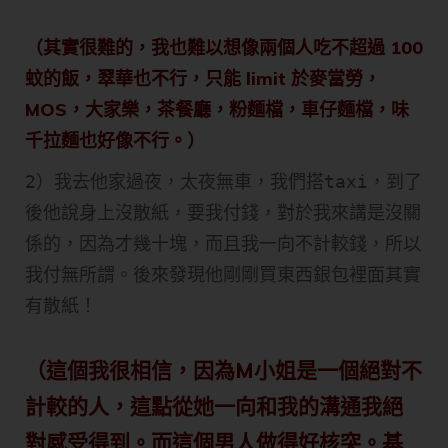
（其實很難的，我也難以想像兩個人吃不超過 100
蚊的飯，翠華也不行，只能 limit 於麥當勞，
MOS，大家樂，茶餐廳，粉麵檔，車仔麵檔，味
千拉麵也好像不行。）
2）我去他家過夜，太夜無車，我們搭taxi，到了
後他說身上沒散紙，要我付錢，對於我來講是沒關
係的，因為才幾十塊，而且我一向不計較錢，所以
我付無所謂。後來發現他剛剛買東西銀包裡面其實
有散紙！
（這個我很相信，因為M小姐是一個絕對不
計較的人，這點從她一向和我的溝通我絕
對感受得到。而這個男人做得好核突。基