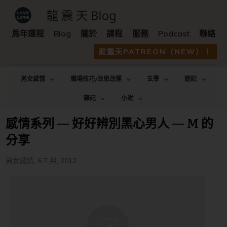
馬年運程
Blog
關於
課程
服務
Podcast
聯絡
龍震天PATREON（NEW）！
男女感情
職場技巧/改思改運
玄學
遊記
雜記
小說
感情系列 — 好好辨別黑心男人 — M 的
分享
男女感情
,
6 7 月, 2012