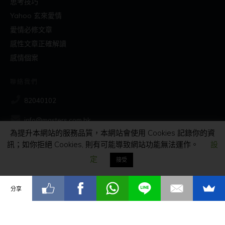
思考技巧
Yahoo 玄來愛情
愛情必修文章
感性文章正確解讀
感情個案
聯絡我們
82040102
info@masters.com.hk
為提升本網站的服務品質，本網站會使用 Cookies 記錄你的資
訊；如你拒絕 Cookies, 則有可能導致網站功能無法運作。
設
社交
定
接受
分享