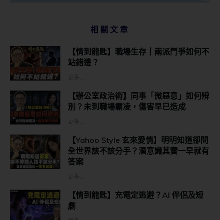
相關文章
【情到龍匙】職場生存｜兩派鬥爭如何不
站錯邊？
更多...
【辦公室政治術】同事「微惡意」如何辨
別？未到職場霸凌，傷害早已造成
更多...
【Yahoo Style 玄來愛情】明明知道卻問
全世界該不該分手？潛意識其實一早就有
答案
更多...
【情到龍匙】充電定逃避？AI 伴侶及短
劇