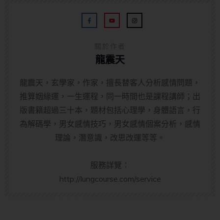
關於作者
龍震天
龍震天，玄學家，作家，擅長替客人分析感情問題，
推算姻緣運，一生運程，同一時間也是課程講師；出
版書籍超過三十本，題材包括心理學，身體語言，行
為解碼學，男女感情技巧，男女感情個案分析，感情
理論，潛意識，改思改運等等。
服務詳覽：
http://lungcourse.com/service