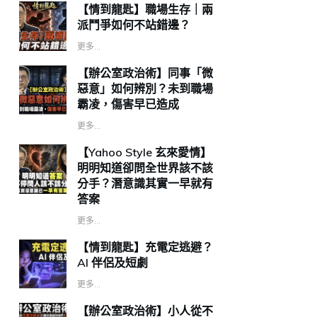
【情到龍匙】職場生存｜兩
派鬥爭如何不站錯邊？
更多...
【辦公室政治術】同事「微
惡意」如何辨別？未到職場
霸凌，傷害早已造成
更多...
【Yahoo Style 玄來愛情】
明明知道卻問全世界該不該
分手？潛意識其實一早就有
答案
更多...
【情到龍匙】充電定逃避？
AI 伴侶及短劇
更多...
【辦公室政治術】小人從不