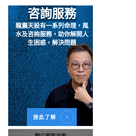
咨詢服務
龍震天設有一系列命理，風
水及咨詢服務，助你解開人
生困惑，解決問題
按此了解