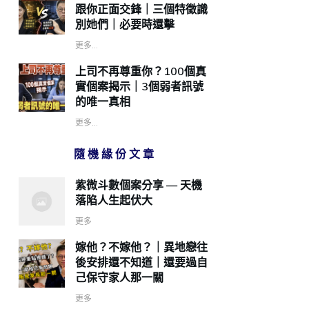
跟你正面交鋒｜三個特徵識
別她們｜必要時還擊
更多...
上司不再尊重你？100個真
實個案揭示｜3個弱者訊號
的唯一真相
更多...
隨機緣份文章
紫微斗數個案分享 — 天機
落陷人生起伏大
更多
嫁他？不嫁他？｜異地戀往
後安排還不知道｜還要過自
己保守家人那一關
更多