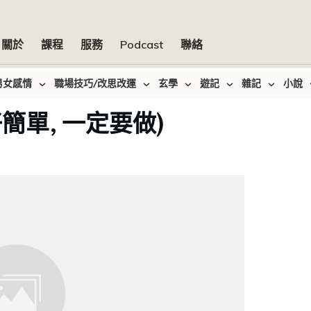
關於
課程
服務
Podcast
聯絡
男女感情
職場技巧/改思改運
玄學
遊記
雜記
小說
簡單, 一定要做)