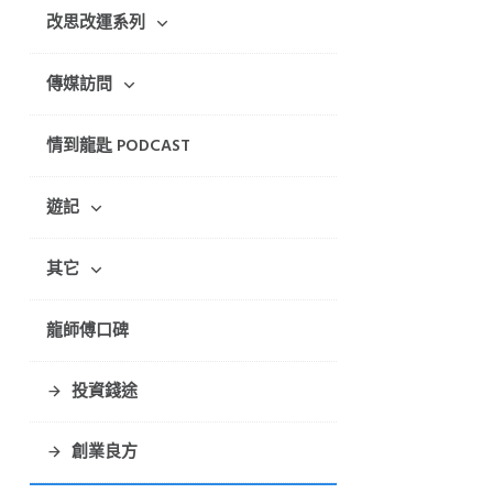
改思改運系列
傳媒訪問
情到龍匙 PODCAST
遊記
其它
龍師傅口碑
投資錢途
創業良方