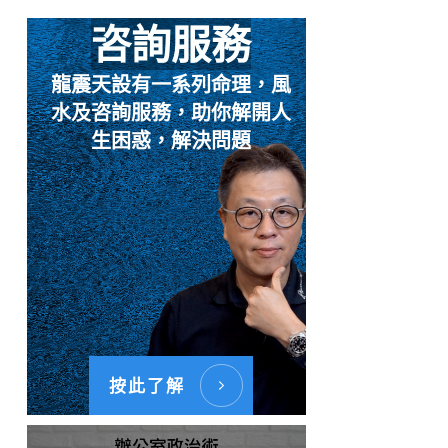
咨詢服務
龍震天設有一系列命理，風
水及咨詢服務，助你解開人
生困惑，解決問題
按此了解