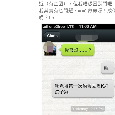
近（有企圖），但我唔想困獸鬥囉
我其實有乜問題，=.=’ 救命呀
呢？Lol