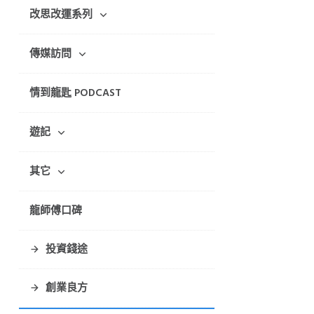
改思改運系列
傳媒訪問
情到龍匙 PODCAST
遊記
其它
龍師傅口碑
投資錢途
創業良方