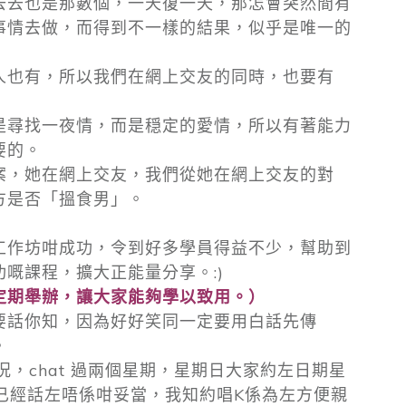
去去也是那數個，一天復一天，那怎會突然間有
事情去做，而得到不一樣的結果，似乎是唯一的
人也有，所以我們在網上交友的同時，也要有
是尋找一夜情，而是穏定的愛情，所以有著能力
要的。
案，她在網上交友，我們從她在網上交友的對
方是否「搵食男」。
工作坊咁成功，令到好多學員得益不少，幫助到
嘅課程，擴大正能量分享。:)
定期舉辦，讓大家能夠學以致用。）
要話你知，因為好好笑同一定要用白話先傳
。
，chat 過兩個星期，星期日大家約左日期星
我已經話左唔係咁妥當，我知約唱K係為左方便親