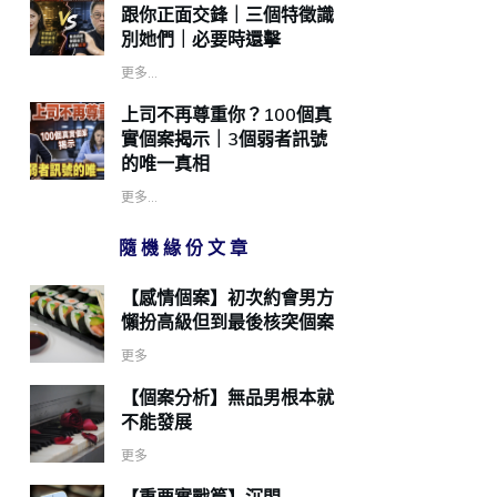
跟你正面交鋒｜三個特徵識
別她們｜必要時還擊
更多...
上司不再尊重你？100個真
實個案揭示｜3個弱者訊號
的唯一真相
更多...
隨機緣份文章
【感情個案】初次約會男方
懶扮高級但到最後核突個案
更多
【個案分析】無品男根本就
不能發展
更多