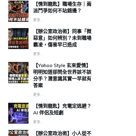
【情到龍匙】職場生存｜兩
派鬥爭如何不站錯邊？
更多...
【辦公室政治術】同事「微
惡意」如何辨別？未到職場
霸凌，傷害早已造成
更多...
【Yahoo Style 玄來愛情】
明明知道卻問全世界該不該
分手？潛意識其實一早就有
答案
更多...
【情到龍匙】充電定逃避？
AI 伴侶及短劇
更多...
【辦公室政治術】小人從不