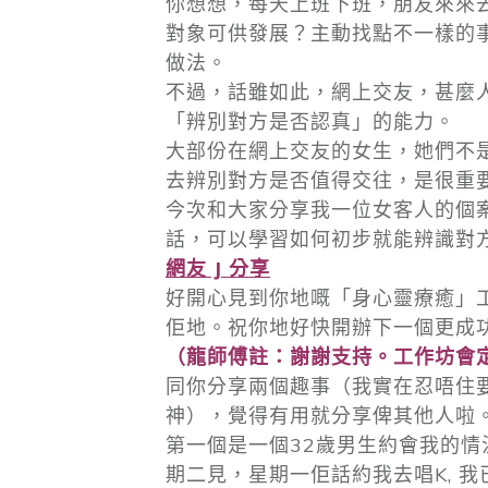
你想想，每天上班下班，朋友來來
對象可供發展？主動找點不一樣的
做法。
不過，話雖如此，網上交友，甚麼
「辨別對方是否認真」的能力。
大部份在網上交友的女生，她們不
去辨別對方是否值得交往，是很重
今次和大家分享我一位女客人的個
話，可以學習如何初步就能辨識對
網友 J 分享
好開心見到你地嘅「身心靈療癒」
佢地。祝你地好快開辦下一個更成功
（龍師傅註：謝謝支持。工作坊會
同你分享兩個趣事（我實在忍唔住
神），覺得有用就分享俾其他人啦
第一個是一個32歲男生約會我的情況
期二見，星期一佢話約我去唱K, 