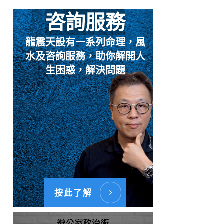
咨詢服務
龍震天設有一系列命理，風
水及咨詢服務，助你解開人
生困惑，解決問題
按此了解