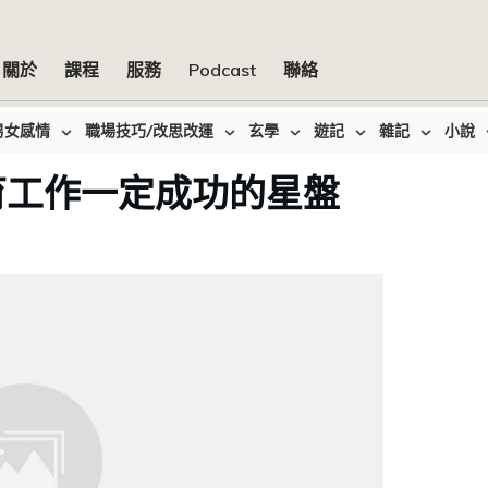
關於
課程
服務
Podcast
聯絡
男女感情
職場技巧/改思改運
玄學
遊記
雜記
小說
育工作一定成功的星盤