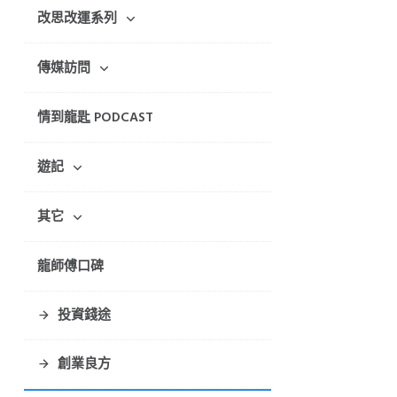
改思改運系列
傳媒訪問
情到龍匙 PODCAST
遊記
其它
龍師傅口碑
投資錢途
創業良方