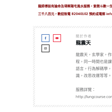
龍師傅設有論命及堪察陽宅風水服務，紫微斗數一
三千八百元，歡迎致電 82040102 預約或電郵
inf
關於作者
龍震天
龍震天，玄學家，作
程，同一時間也是課
語言，行為解碼學，
識，改思改運等等。
服務詳覽：
http://lungcourse.co