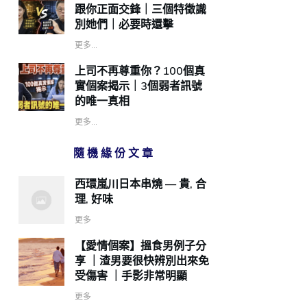
跟你正面交鋒｜三個特徵識
別她們｜必要時還擊
更多...
上司不再尊重你？100個真
實個案揭示｜3個弱者訊號
的唯一真相
更多...
隨機緣份文章
西環嵐川日本串燒 — 貴, 合
理, 好味
更多
【愛情個案】搵食男例子分
享 ｜渣男要很快辨別出來免
受傷害 ｜手影非常明顯
更多