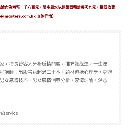
生論命為港幣一千八
百元，陽宅風水以建築面積計每呎九元，最低收費
o@masters.com.hk
查詢詳情）
家，擅長替客人分析感情問題，推算姻緣運，一生運
程講師；出版書籍超過三十本，題材包括心理學，身體
男女感情技巧，男女感情個案分析，感情理論，潛意
m/service