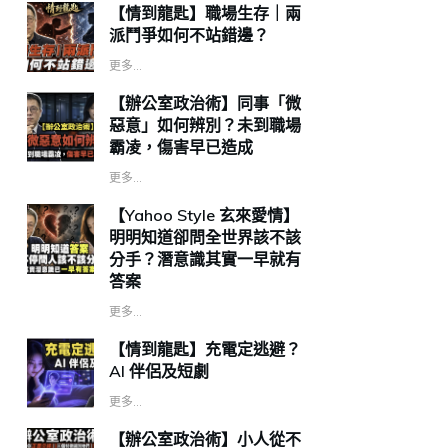
【情到龍匙】職場生存｜兩
派鬥爭如何不站錯邊？
更多...
【辦公室政治術】同事「微
惡意」如何辨別？未到職場
霸凌，傷害早已造成
更多...
【Yahoo Style 玄來愛情】
明明知道卻問全世界該不該
分手？潛意識其實一早就有
答案
更多...
【情到龍匙】充電定逃避？
AI 伴侶及短劇
更多...
【辦公室政治術】小人從不