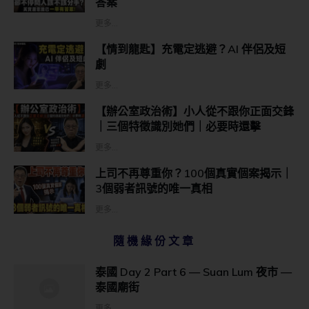
答案
更多...
【情到龍匙】充電定逃避？AI 伴侶及短
劇
更多...
【辦公室政治術】小人從不跟你正面交鋒
｜三個特徵識別她們｜必要時還擊
更多...
上司不再尊重你？100個真實個案揭示｜
3個弱者訊號的唯一真相
更多...
隨機緣份文章
泰國 Day 2 Part 6 — Suan Lum 夜市 —
泰國廟街
更多