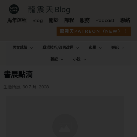
馬年運程
Blog
關於
課程
服務
Podcast
聯絡
龍震天PATREON（NEW）！
男女感情
職場技巧/改思改運
玄學
遊記
雜記
小說
書展點滴
生活所感
,
30 7 月, 2008