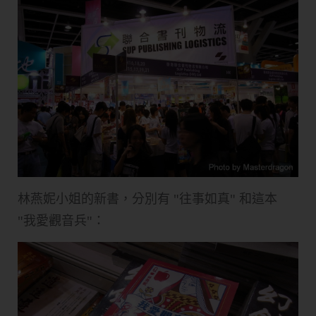
林燕妮小姐的新書，分別有 "往事如真" 和這本
"我愛觀音兵"：