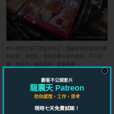
林小姐的文筆不用我多說了。我最欣賞的是她的書
的封面，很特別，她說是精心設計過的；不只封
面，封底也一樣有圖案，很是美麗。
以下的武俠小說，就是我早兩天說過的講座，倪匡
觀看不公開影片
先生也是評判之一的武俠小說比賽得奬作品了：
龍震天 Patreon
助你感情，工作，思考
我和龍嫂真犀利，看了一看，揭了數頁，馬上覺得
現時七天免費試睇！
得奬冠軍，北雁先生的作品很是不錯，而拿了三甲