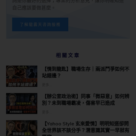
詢是你最好的選擇；專業的分析意見，讓你明確知道
自己應該要做甚麼。
了解龍震天咨詢服務
相關文章
【情到龍匙】職場生存｜兩派鬥爭如何不
站錯邊？
更多...
【辦公室政治術】同事「微惡意」如何辨
別？未到職場霸凌，傷害早已造成
更多...
【Yahoo Style 玄來愛情】明明知道卻問
全世界該不該分手？潛意識其實一早就有