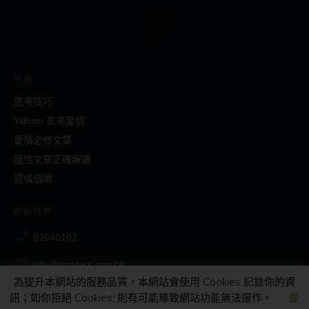
分類
思考技巧
Yahoo 玄來愛情
愛情必修文章
感性文章正確解讀
感情個案
聯絡我們
82040102
info@masters.com.hk
為提升本網站的服務品質，本網站會使用 Cookies 記錄你的資
訊；如你拒絕 Cookies, 則有可能導致網站功能無法運作。
設
社交