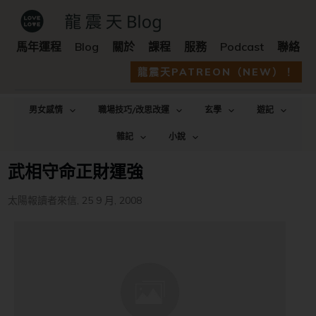
馬年運程
Blog
關於
課程
服務
Podcast
聯絡
龍震天PATREON（NEW）！
男女感情
職場技巧/改思改運
玄學
遊記
雜記
小說
武相守命正財運強
太陽報讀者來信
,
25 9 月, 2008