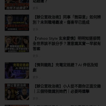
站錯邊？
更多...
【辦公室政治術】同事「微惡意」如何辨
別？未到職場霸凌，傷害早已造成
更多...
【Yahoo Style 玄來愛情】明明知道卻問
全世界該不該分手？潛意識其實一早就有
答案
更多...
【情到龍匙】充電定逃避？AI 伴侶及短
劇
更多...
【辦公室政治術】小人從不跟你正面交鋒
｜三個特徵識別她們｜必要時還擊
更多...