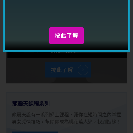
現已推出！
利用强大情商及一流溝通技巧動之以情，
按此了解
感染帶動任何人，讓你到處都得人緣，得
桃花，得貴人！
按此了解
龍震天課程系列
龍震天設有一系列網上課程，讓你在短時間之內掌握
男女感情技巧，幫助你成為桃花萬人迷，找到姻緣！