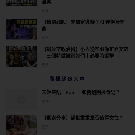
答案
更多...
【情到龍匙】充電定逃避？AI 伴侶及短
劇
更多...
【辦公室政治術】小人從不跟你正面交鋒
｜三個特徵識別她們｜必要時還擊
更多...
隨機緣份文章
天姬密語 – E09 ﹣ 如何避開搵食男？
更多
【個案分享】疑點重重是否值得交往？
更多