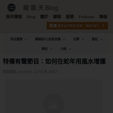
馬年運程
Blog
關於
課程
服務
Podcast
聯絡
龍震天PATREON（NEW）！
男女感情
職場技巧/改思改運
玄學
遊記
雜記
小說
特備有聲節目：如何在蛇年用風水增運
情到龍匙 podcast
,
12 10 月, 2012