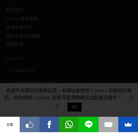
分類
思考技巧
Yahoo 玄來愛情
愛情必修文章
感性文章正確解讀
感情個案
聯絡我們
82040102
info@masters.com.hk
為提升本網站的服務品質，本網站會使用 Cookies 記錄你的資
訊；如你拒絕 Cookies, 則有可能導致網站功能無法運作。
設
社交
定
接受
分享