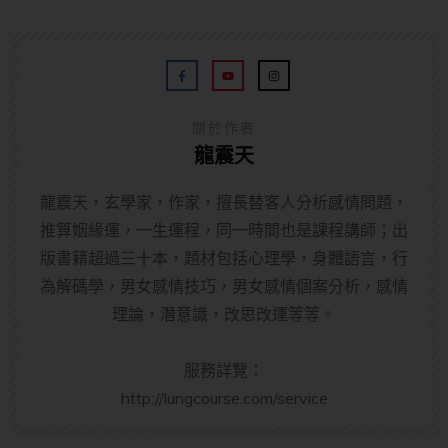
關於作者
龍震天
龍震天，玄學家，作家，擅長替客人分析感情問題，
推算姻緣運，一生運程，同一時間也是課程講師；出
版書籍超過三十本，題材包括心理學，身體語言，行
為解碼學，男女感情技巧，男女感情個案分析，感情
理論，潛意識，改思改運等等。
服務詳覽：
http://lungcourse.com/service